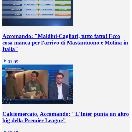
Accomando: "Maldini-Cagliari, tutto fatto! Ecco
cosa manca per l'arrivo di Mastantuono e Molina in
Italia"
01:09
Calciomercato, Accomando: "L'Inter punta un altro
big della Premier League"