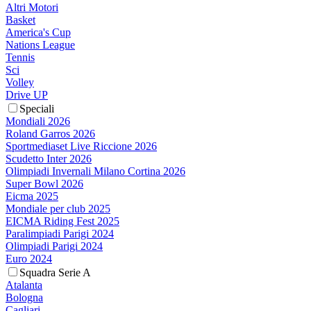
Altri Motori
Basket
America's Cup
Nations League
Tennis
Sci
Volley
Drive UP
Speciali
Mondiali 2026
Roland Garros 2026
Sportmediaset Live Riccione 2026
Scudetto Inter 2026
Olimpiadi Invernali Milano Cortina 2026
Super Bowl 2026
Eicma 2025
Mondiale per club 2025
EICMA Riding Fest 2025
Paralimpiadi Parigi 2024
Olimpiadi Parigi 2024
Euro 2024
Squadra Serie A
Atalanta
Bologna
Cagliari