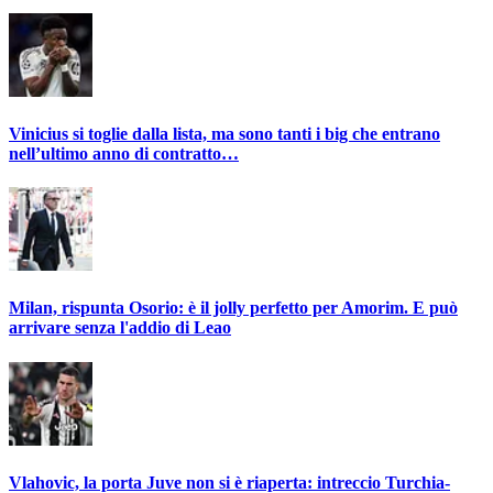
Vinicius si toglie dalla lista, ma sono tanti i big che entrano
nell’ultimo anno di contratto…
Milan, rispunta Osorio: è il jolly perfetto per Amorim. E può
arrivare senza l'addio di Leao
Vlahovic, la porta Juve non si è riaperta: intreccio Turchia-