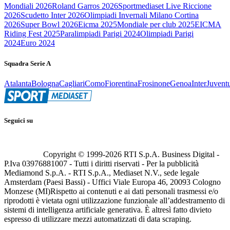
Mondiali 2026
Roland Garros 2026
Sportmediaset Live Riccione
2026
Scudetto Inter 2026
Olimpiadi Invernali Milano Cortina
2026
Super Bowl 2026
Eicma 2025
Mondiale per club 2025
EICMA
Riding Fest 2025
Paralimpiadi Parigi 2024
Olimpiadi Parigi
2024
Euro 2024
Squadra Serie A
Atalanta
Bologna
Cagliari
Como
Fiorentina
Frosinone
Genoa
Inter
Juvent
Seguici su
Copyright © 1999-
2026
RTI S.p.A. Business Digital -
P.Iva 03976881007 - Tutti i diritti riservati - Per la pubblicità
Mediamond S.p.A. - RTI S.p.A., Mediaset N.V., sede legale
Amsterdam (Paesi Bassi) - Uffici Viale Europa 46, 20093 Cologno
Monzese (MI)
Rispetto ai contenuti e ai dati personali trasmessi e/o
riprodotti è vietata ogni utilizzazione funzionale all’addestramento di
sistemi di intelligenza artificiale generativa. È altresì fatto divieto
espresso di utilizzare mezzi automatizzati di data scraping.