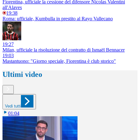
Fiorentina, ufficiale la cessione del difensore Nicolas Valentini
all'Alaves
19:38
Roma: ufficiale, Kumbulla in prestito al Rayo Vallecano
19:27
Milan, ufficiale la risoluzione del contratto di Ismaël Bennacer
19:03
Mastantuono: "Giorno speciale, Fiorentina è club storico"
Ultimi video
Vedi tutti
01:04