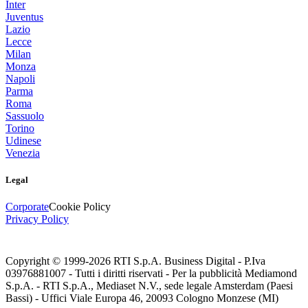
Inter
Juventus
Lazio
Lecce
Milan
Monza
Napoli
Parma
Roma
Sassuolo
Torino
Udinese
Venezia
Legal
Corporate
Cookie Policy
Privacy Policy
Copyright © 1999-
2026
RTI S.p.A. Business Digital - P.Iva
03976881007 - Tutti i diritti riservati - Per la pubblicità Mediamond
S.p.A. - RTI S.p.A., Mediaset N.V., sede legale Amsterdam (Paesi
Bassi) - Uffici Viale Europa 46, 20093 Cologno Monzese (MI)