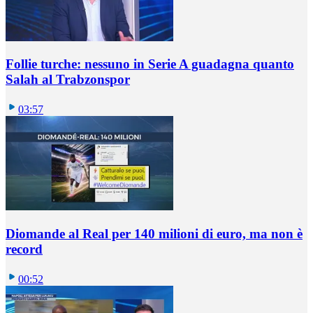
Follie turche: nessuno in Serie A guadagna quanto
Salah al Trabzonspor
03:57
Diomande al Real per 140 milioni di euro, ma non è
record
00:52