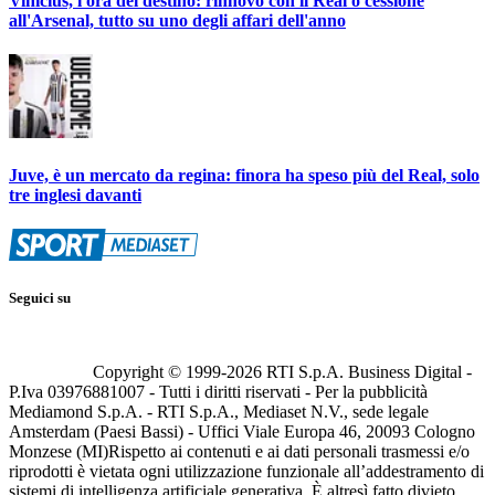
Vinicius, l'ora del destino: rinnovo con il Real o cessione
all'Arsenal, tutto su uno degli affari dell'anno
Juve, è un mercato da regina: finora ha speso più del Real, solo
tre inglesi davanti
Seguici su
Copyright © 1999-
2026
RTI S.p.A. Business Digital -
P.Iva 03976881007 - Tutti i diritti riservati - Per la pubblicità
Mediamond S.p.A. - RTI S.p.A., Mediaset N.V., sede legale
Amsterdam (Paesi Bassi) - Uffici Viale Europa 46, 20093 Cologno
Monzese (MI)
Rispetto ai contenuti e ai dati personali trasmessi e/o
riprodotti è vietata ogni utilizzazione funzionale all’addestramento di
sistemi di intelligenza artificiale generativa. È altresì fatto divieto