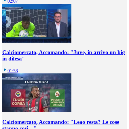
02:07
Calciomercato, Accomando: "Juve, in arrivo un big
in difesa"
01:58
Calciomercato, Accomando: "Leao resta? Le cose
stanno così…"