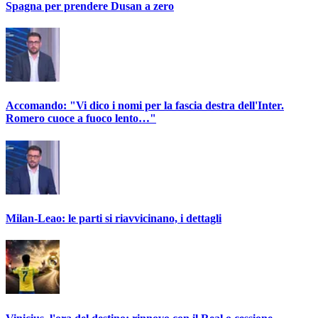
Spagna per prendere Dusan a zero
Accomando: "Vi dico i nomi per la fascia destra dell'Inter.
Romero cuoce a fuoco lento…"
Milan-Leao: le parti si riavvicinano, i dettagli