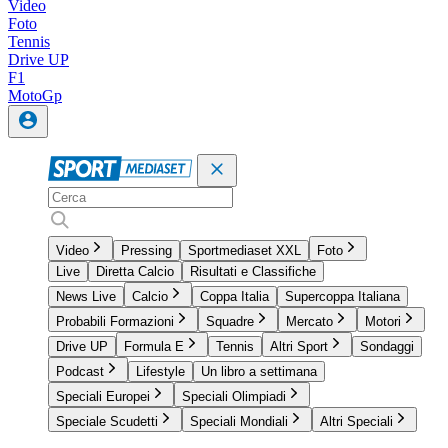
Video
Foto
Tennis
Drive UP
F1
MotoGp
Video
Pressing
Sportmediaset XXL
Foto
Live
Diretta Calcio
Risultati e Classifiche
News Live
Calcio
Coppa Italia
Supercoppa Italiana
Probabili Formazioni
Squadre
Mercato
Motori
Drive UP
Formula E
Tennis
Altri Sport
Sondaggi
Podcast
Lifestyle
Un libro a settimana
Speciali Europei
Speciali Olimpiadi
Speciale Scudetti
Speciali Mondiali
Altri Speciali