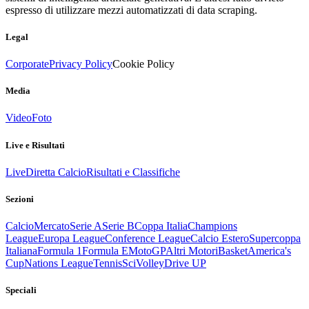
espresso di utilizzare mezzi automatizzati di data scraping.
Legal
Corporate
Privacy Policy
Cookie Policy
Media
Video
Foto
Live e Risultati
Live
Diretta Calcio
Risultati e Classifiche
Sezioni
Calcio
Mercato
Serie A
Serie B
Coppa Italia
Champions
League
Europa League
Conference League
Calcio Estero
Supercoppa
Italiana
Formula 1
Formula E
MotoGP
Altri Motori
Basket
America's
Cup
Nations League
Tennis
Sci
Volley
Drive UP
Speciali