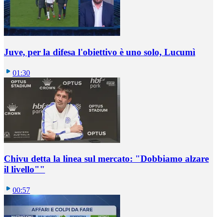
Juve, per la difesa l'obiettivo è uno solo, Lucumì
01:30
Chivu detta la linea sul mercato: "Dobbiamo alzare
il livello""
00:57