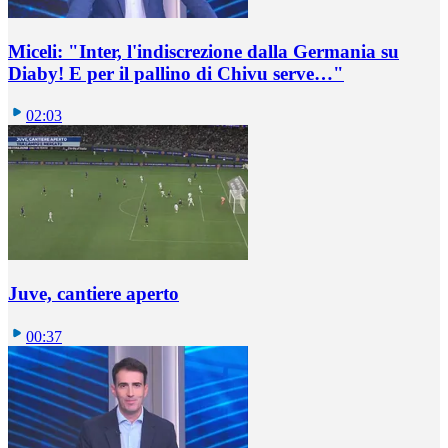
Miceli: "Inter, l'indiscrezione dalla Germania su
Diaby! E per il pallino di Chivu serve…"
02:03
Juve, cantiere aperto
00:37