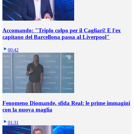
Accomando: "Triplo colpo per il Cagliari! E l'ex
capitano del Barcellona passa al Liverpool"
00:42
Fenomeno Diomande, sfida Real: le prime immagini
con la nuova maglia
01:31