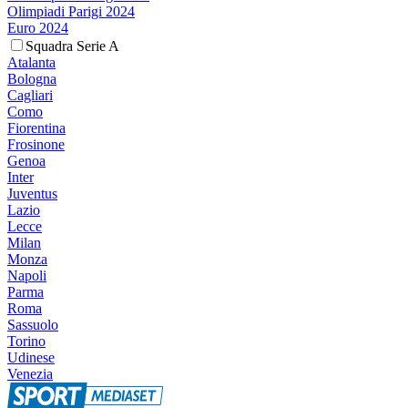
Olimpiadi Parigi 2024
Euro 2024
Squadra Serie A
Atalanta
Bologna
Cagliari
Como
Fiorentina
Frosinone
Genoa
Inter
Juventus
Lazio
Lecce
Milan
Monza
Napoli
Parma
Roma
Sassuolo
Torino
Udinese
Venezia