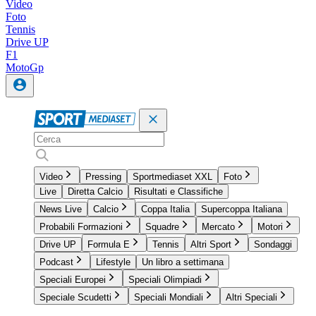
Video
Foto
Tennis
Drive UP
F1
MotoGp
Video
Pressing
Sportmediaset XXL
Foto
Live
Diretta Calcio
Risultati e Classifiche
News Live
Calcio
Coppa Italia
Supercoppa Italiana
Probabili Formazioni
Squadre
Mercato
Motori
Drive UP
Formula E
Tennis
Altri Sport
Sondaggi
Podcast
Lifestyle
Un libro a settimana
Speciali Europei
Speciali Olimpiadi
Speciale Scudetti
Speciali Mondiali
Altri Speciali