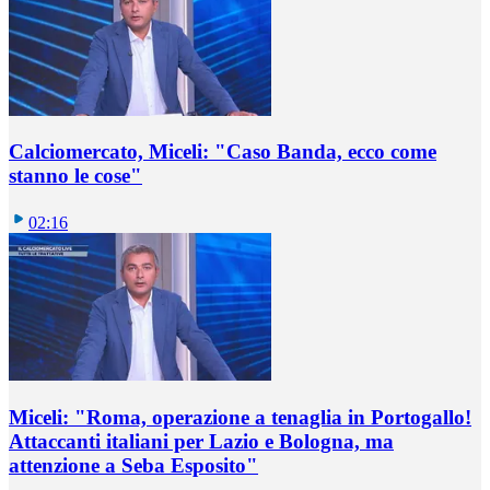
Calciomercato, Miceli: "Caso Banda, ecco come
stanno le cose"
02:16
Miceli: "Roma, operazione a tenaglia in Portogallo!
Attaccanti italiani per Lazio e Bologna, ma
attenzione a Seba Esposito"