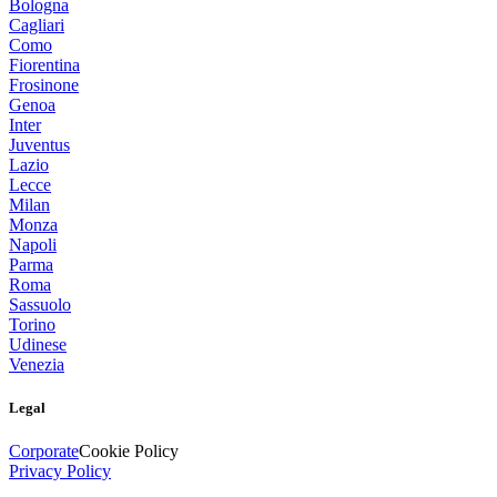
Bologna
Cagliari
Como
Fiorentina
Frosinone
Genoa
Inter
Juventus
Lazio
Lecce
Milan
Monza
Napoli
Parma
Roma
Sassuolo
Torino
Udinese
Venezia
Legal
Corporate
Cookie Policy
Privacy Policy