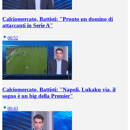
Calciomercato, Battisti: "Pronto un domino di
attaccanti in Serie A"
00:52
Calciomercato, Battisti: "Napoli, Lukaku via, il
sogno è un big della Premier"
00:43