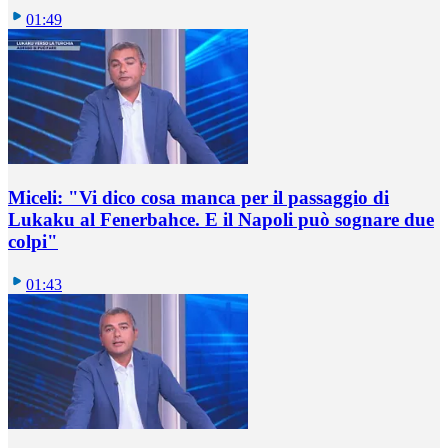
01:49
Miceli: "Vi dico cosa manca per il passaggio di
Lukaku al Fenerbahce. E il Napoli può sognare due
colpi"
01:43