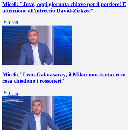
Miceli: "Juve, oggi giornata chiave per il portiere! E
attenzione all'intreccio David-Zirkzee"
01:06
Miceli: "Leao-Galatasaray, il Milan non tratta: ecco
cosa chiedono i rossoneri"
01:56