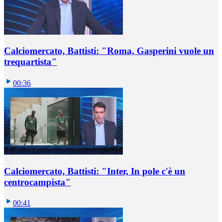
Calciomercato, Battisti: "Roma, Gasperini vuole un
trequartista"
00:36
Calciomercato, Battisti: "Inter, In pole c'è un
centrocampista"
00:41