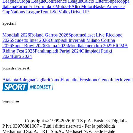
League
Europa League
Conference League
Calcio Estero
Supercoppa
Italiana
Formula 1
Formula E
MotoGP
Altri Motori
Basket
America's
Cup
Nations League
Tennis
Sci
Volley
Drive UP
Speciali
Mondiali 2026
Roland Garros 2026
Sportmediaset Live Riccione
2026
Scudetto Inter 2026
Olimpiadi Invernali Milano Cortina
2026
Super Bowl 2026
Eicma 2025
Mondiale per club 2025
EICMA
Riding Fest 2025
Paralimpiadi Parigi 2024
Olimpiadi Parigi
2024
Euro 2024
Squadra Serie A
Atalanta
Bologna
Cagliari
Como
Fiorentina
Frosinone
Genoa
Inter
Juvent
Seguici su
Copyright © 1999-
2026
RTI S.p.A. Business Digital -
P.Iva 03976881007 - Tutti i diritti riservati - Per la pubblicità
Mediamond S.p.A. - RTI S.p.A., Mediaset N.V., sede legale