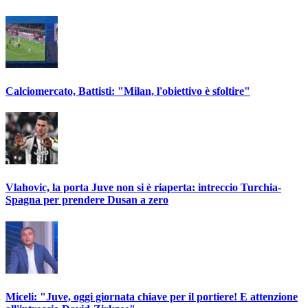
Calciomercato, Battisti: "Milan, l'obiettivo è sfoltire"
Vlahovic, la porta Juve non si è riaperta: intreccio Turchia-
Spagna per prendere Dusan a zero
Miceli: "Juve, oggi giornata chiave per il portiere! E attenzione