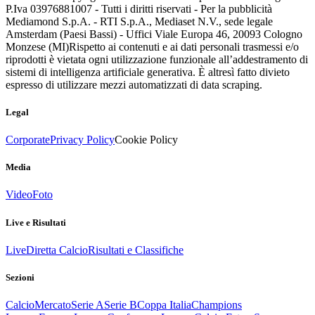
P.Iva 03976881007 - Tutti i diritti riservati - Per la pubblicità
Mediamond S.p.A. - RTI S.p.A., Mediaset N.V., sede legale
Amsterdam (Paesi Bassi) - Uffici Viale Europa 46, 20093 Cologno
Monzese (MI)
Rispetto ai contenuti e ai dati personali trasmessi e/o
riprodotti è vietata ogni utilizzazione funzionale all’addestramento di
sistemi di intelligenza artificiale generativa. È altresì fatto divieto
espresso di utilizzare mezzi automatizzati di data scraping.
Legal
Corporate
Privacy Policy
Cookie Policy
Media
Video
Foto
Live e Risultati
Live
Diretta Calcio
Risultati e Classifiche
Sezioni
Calcio
Mercato
Serie A
Serie B
Coppa Italia
Champions