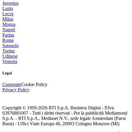
Juventus
Lazio
Lecce
Milan
Monza
Napoli
Parma
Roma
Sassuolo
Torino
Udinese
Venezia
Legal
Corporate
Cookie Policy
Privacy Policy
Copyright © 1999-
2026
RTI S.p.A. Business Digital - P.Iva
03976881007 - Tutti i diritti riservati - Per la pubblicità Mediamond
S.p.A. - RTI S.p.A., Mediaset N.V., sede legale Amsterdam (Paesi
Bassi) - Uffici Viale Europa 46, 20093 Cologno Monzese (MI)