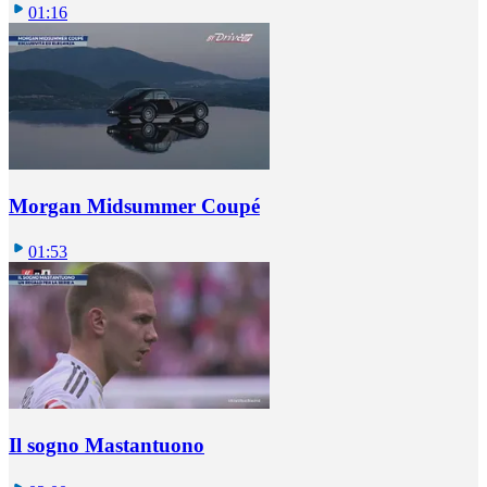
01:16
Morgan Midsummer Coupé
01:53
Il sogno Mastantuono