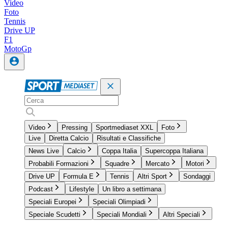
Video
Foto
Tennis
Drive UP
F1
MotoGp
Video
Pressing
Sportmediaset XXL
Foto
Live
Diretta Calcio
Risultati e Classifiche
News Live
Calcio
Coppa Italia
Supercoppa Italiana
Probabili Formazioni
Squadre
Mercato
Motori
Drive UP
Formula E
Tennis
Altri Sport
Sondaggi
Podcast
Lifestyle
Un libro a settimana
Speciali Europei
Speciali Olimpiadi
Speciale Scudetti
Speciali Mondiali
Altri Speciali