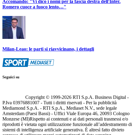
Accomando: "Vi dico i nomi per la fascia destra dell'Inter.
Romero cuoce a fuoco lento…"
Milan-Leao: le parti si riavvicinano, i dettagli
Seguici su
Copyright © 1999-
2026
RTI S.p.A. Business Digital -
P.Iva 03976881007 - Tutti i diritti riservati - Per la pubblicità
Mediamond S.p.A. - RTI S.p.A., Mediaset N.V., sede legale
Amsterdam (Paesi Bassi) - Uffici Viale Europa 46, 20093 Cologno
Monzese (MI)
Rispetto ai contenuti e ai dati personali trasmessi e/o
riprodotti è vietata ogni utilizzazione funzionale all’addestramento di
sistemi di intelligenza artificiale generativa. È altresì fatto divieto