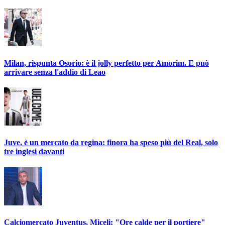
Milan, rispunta Osorio: è il jolly perfetto per Amorim. E può
arrivare senza l'addio di Leao
Juve, è un mercato da regina: finora ha speso più del Real, solo
tre inglesi davanti
Calciomercato Juventus, Miceli: "Ore calde per il portiere"