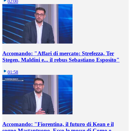
02:00
Accomando: "Affari di mercato: Strefezza, Ter
Stegen, Maldini e... il rebus Sebastiano Esposito"
01:58
Accomando: "Fiorentina, il futuro di Kean e il
sogno Mastantuono. Ecco le mosse di Como e