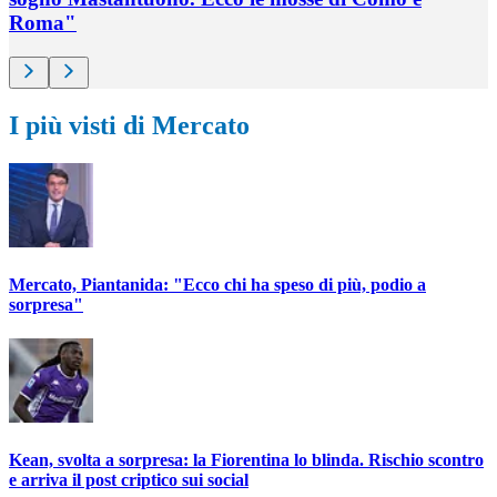
Roma"
I più visti di Mercato
Mercato, Piantanida: "Ecco chi ha speso di più, podio a
sorpresa"
Kean, svolta a sorpresa: la Fiorentina lo blinda. Rischio scontro
e arriva il post criptico sui social