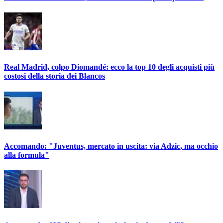
Real Madrid, colpo Diomandé: ecco la top 10 degli acquisti più
costosi della storia dei Blancos
Accomando: "Juventus, mercato in uscita: via Adzic, ma occhio
alla formula"