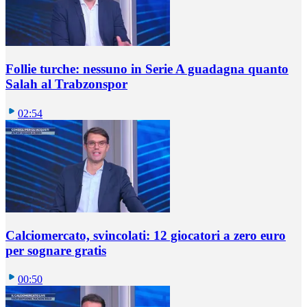
Follie turche: nessuno in Serie A guadagna quanto
Salah al Trabzonspor
02:54
Calciomercato, svincolati: 12 giocatori a zero euro
per sognare gratis
00:50