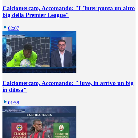
Calciomercato, Accomando: "L'Inter punta un altro
big della Premier League"
02:07
Calciomercato, Accomando: "Juve, in arrivo un big
in difesa"
01:58