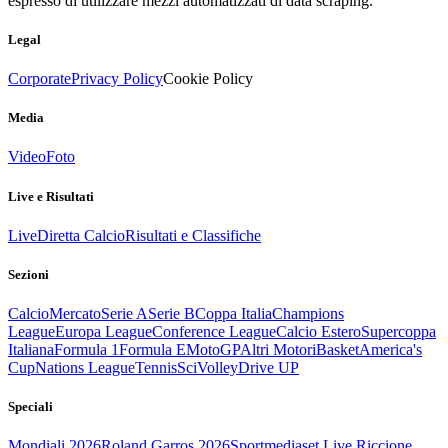
espresso di utilizzare mezzi automatizzati di data scraping.
Legal
Corporate
Privacy Policy
Cookie Policy
Media
Video
Foto
Live e Risultati
Live
Diretta Calcio
Risultati e Classifiche
Sezioni
Calcio
Mercato
Serie A
Serie B
Coppa Italia
Champions
League
Europa League
Conference League
Calcio Estero
Supercoppa
Italiana
Formula 1
Formula E
MotoGP
Altri Motori
Basket
America's
Cup
Nations League
Tennis
Sci
Volley
Drive UP
Speciali
Mondiali 2026
Roland Garros 2026
Sportmediaset Live Riccione