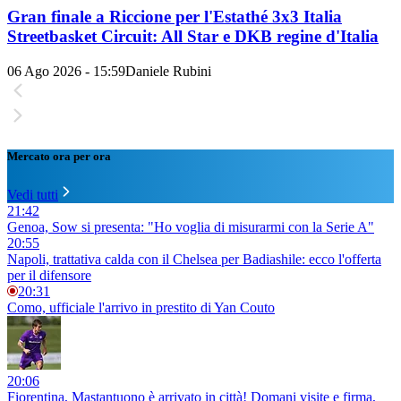
Gran finale a Riccione per l'Estathé 3x3 Italia
Streetbasket Circuit: All Star e DKB regine d'Italia
06 Ago 2026 - 15:59
Daniele Rubini
Mercato ora per ora
Vedi tutti
21:42
Genoa, Sow si presenta: "Ho voglia di misurarmi con la Serie A"
20:55
Napoli, trattativa calda con il Chelsea per Badiashile: ecco l'offerta
per il difensore
20:31
Como, ufficiale l'arrivo in prestito di Yan Couto
20:06
Fiorentina, Mastantuono è arrivato in città! Domani visite e firma,