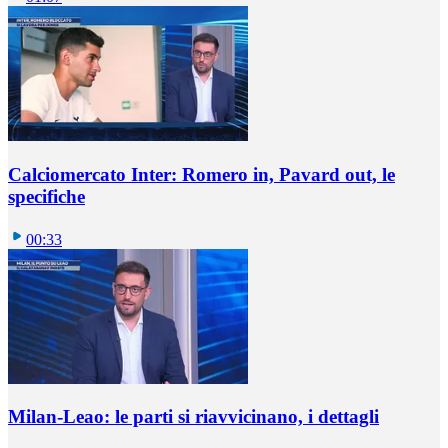
Calciomercato Inter: Romero in, Pavard out, le
specifiche
00:33
Milan-Leao: le parti si riavvicinano, i dettagli