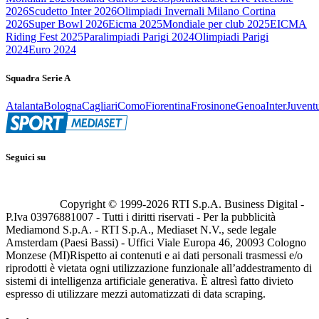
2026
Scudetto Inter 2026
Olimpiadi Invernali Milano Cortina
2026
Super Bowl 2026
Eicma 2025
Mondiale per club 2025
EICMA
Riding Fest 2025
Paralimpiadi Parigi 2024
Olimpiadi Parigi
2024
Euro 2024
Squadra Serie A
Atalanta
Bologna
Cagliari
Como
Fiorentina
Frosinone
Genoa
Inter
Juvent
Seguici su
Copyright © 1999-
2026
RTI S.p.A. Business Digital -
P.Iva 03976881007 - Tutti i diritti riservati - Per la pubblicità
Mediamond S.p.A. - RTI S.p.A., Mediaset N.V., sede legale
Amsterdam (Paesi Bassi) - Uffici Viale Europa 46, 20093 Cologno
Monzese (MI)
Rispetto ai contenuti e ai dati personali trasmessi e/o
riprodotti è vietata ogni utilizzazione funzionale all’addestramento di
sistemi di intelligenza artificiale generativa. È altresì fatto divieto
espresso di utilizzare mezzi automatizzati di data scraping.