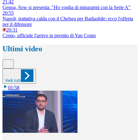
21:42
Genoa, Sow si presenta: "Ho voglia di misurarmi con la Serie A"
20:55
Napoli, trattativa calda con il Chelsea per Badiashile: ecco l'offerta
per il difensore
20:31
Como, ufficiale l'arrivo in prestito di Yan Couto
Ultimi video
Vedi tutti
01:58