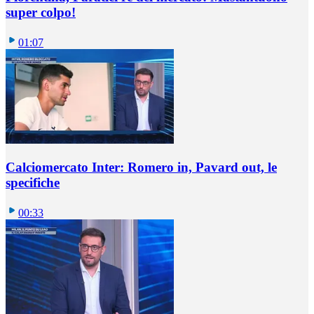
super colpo!
01:07
Calciomercato Inter: Romero in, Pavard out, le
specifiche
00:33