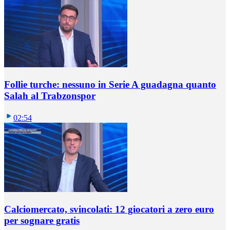
Follie turche: nessuno in Serie A guadagna quanto
Salah al Trabzonspor
02:54
Calciomercato, svincolati: 12 giocatori a zero euro
per sognare gratis