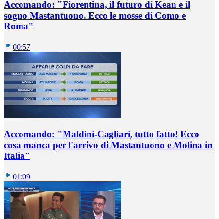
Accomando: "Fiorentina, il futuro di Kean e il
sogno Mastantuono. Ecco le mosse di Como e
Roma"
00:57
Accomando: "Maldini-Cagliari, tutto fatto! Ecco
cosa manca per l'arrivo di Mastantuono e Molina in
Italia"
01:09