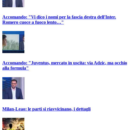
Accomando: "Vi dico i nomi per la fascia destra dell'Inter.
Romero cuoce a fuoco lento…"
Accomando: "Juventus, mercato in uscita: via Adzic, ma occhio
alla formula"
Milan-Leao: le parti si riavvicinano, i dettagli