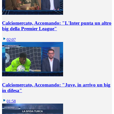
Calciomercato, Accomando: "L'Inter punta un altro
big della Premier League"
02:07
Calciomercato, Accomando: "Juve, in arrivo un big
in difesa"
01:58