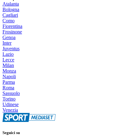
Atalanta
Bologna
Cagliari
Como
Fiorentina
Frosinone
Genoa
Inter
Juventus
Lazio
Lecce
Milan
Monza
Napoli
Parma
Roma
Sassuolo
Torino
Udinese
Venezia
Seguici su