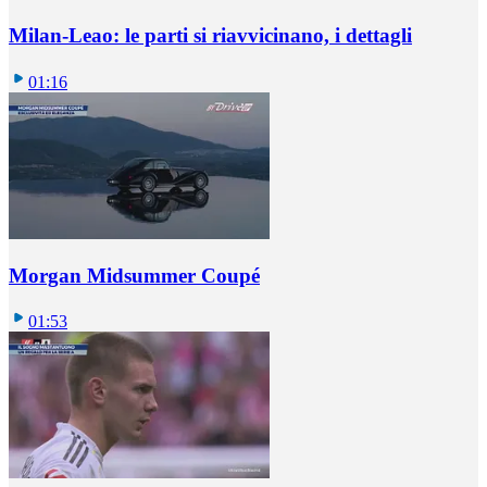
Milan-Leao: le parti si riavvicinano, i dettagli
01:16
Morgan Midsummer Coupé
01:53