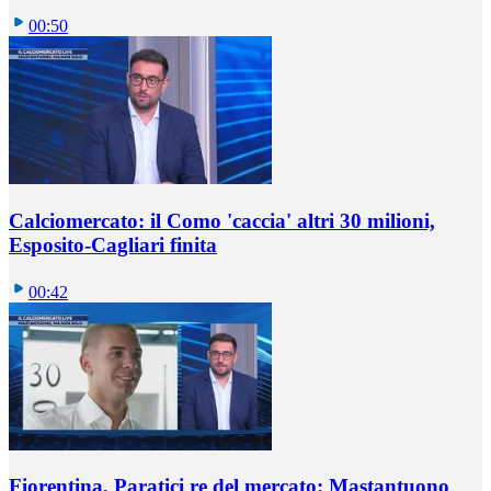
00:50
Calciomercato: il Como 'caccia' altri 30 milioni,
Esposito-Cagliari finita
00:42
Fiorentina, Paratici re del mercato: Mastantuono