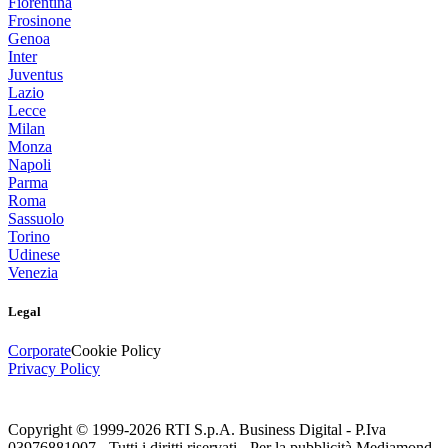
Fiorentina
Frosinone
Genoa
Inter
Juventus
Lazio
Lecce
Milan
Monza
Napoli
Parma
Roma
Sassuolo
Torino
Udinese
Venezia
Legal
Corporate
Cookie Policy
Privacy Policy
Copyright © 1999-
2026
RTI S.p.A. Business Digital - P.Iva
03976881007 - Tutti i diritti riservati - Per la pubblicità Mediamond