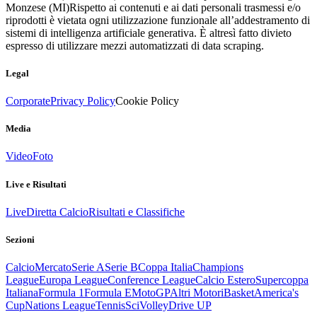
Monzese (MI)
Rispetto ai contenuti e ai dati personali trasmessi e/o
riprodotti è vietata ogni utilizzazione funzionale all’addestramento di
sistemi di intelligenza artificiale generativa. È altresì fatto divieto
espresso di utilizzare mezzi automatizzati di data scraping.
Legal
Corporate
Privacy Policy
Cookie Policy
Media
Video
Foto
Live e Risultati
Live
Diretta Calcio
Risultati e Classifiche
Sezioni
Calcio
Mercato
Serie A
Serie B
Coppa Italia
Champions
League
Europa League
Conference League
Calcio Estero
Supercoppa
Italiana
Formula 1
Formula E
MotoGP
Altri Motori
Basket
America's
Cup
Nations League
Tennis
Sci
Volley
Drive UP