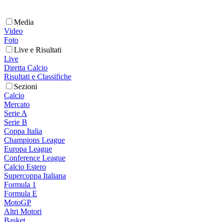
Media
Video
Foto
Live e Risultati
Live
Diretta Calcio
Risultati e Classifiche
Sezioni
Calcio
Mercato
Serie A
Serie B
Coppa Italia
Champions League
Europa League
Conference League
Calcio Estero
Supercoppa Italiana
Formula 1
Formula E
MotoGP
Altri Motori
Basket