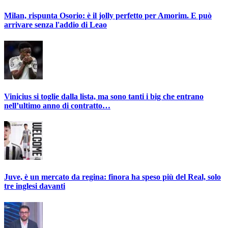
Milan, rispunta Osorio: è il jolly perfetto per Amorim. E può
arrivare senza l'addio di Leao
Vinicius si toglie dalla lista, ma sono tanti i big che entrano
nell’ultimo anno di contratto…
Juve, è un mercato da regina: finora ha speso più del Real, solo
tre inglesi davanti