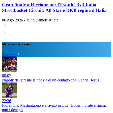
Gran finale a Riccione per l'Estathé 3x3 Italia
Streetbasket Circuit: All Star e DKB regine d'Italia
06 Ago 2026 - 15:59
Daniele Rubini
Mercato ora per ora
Vedi tutti
00:07
Napoli: dal Brasile la notizia di un contatto con Gabriel Jesus
22:26
Fiorentina, Mastantuono è arrivato in città! Domani visite e firma,
tutti i dettagli