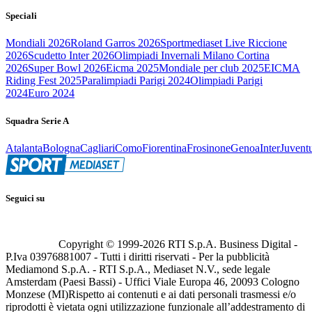
Speciali
Mondiali 2026
Roland Garros 2026
Sportmediaset Live Riccione
2026
Scudetto Inter 2026
Olimpiadi Invernali Milano Cortina
2026
Super Bowl 2026
Eicma 2025
Mondiale per club 2025
EICMA
Riding Fest 2025
Paralimpiadi Parigi 2024
Olimpiadi Parigi
2024
Euro 2024
Squadra Serie A
Atalanta
Bologna
Cagliari
Como
Fiorentina
Frosinone
Genoa
Inter
Juvent
Seguici su
Copyright © 1999-
2026
RTI S.p.A. Business Digital -
P.Iva 03976881007 - Tutti i diritti riservati - Per la pubblicità
Mediamond S.p.A. - RTI S.p.A., Mediaset N.V., sede legale
Amsterdam (Paesi Bassi) - Uffici Viale Europa 46, 20093 Cologno
Monzese (MI)
Rispetto ai contenuti e ai dati personali trasmessi e/o
riprodotti è vietata ogni utilizzazione funzionale all’addestramento di