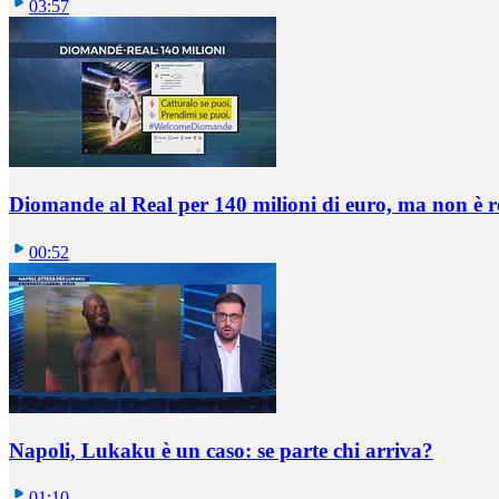
03:57
Diomande al Real per 140 milioni di euro, ma non è 
00:52
Napoli, Lukaku è un caso: se parte chi arriva?
01:10