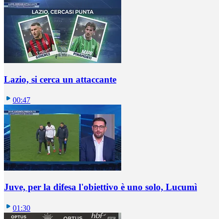
Lazio, si cerca un attaccante
00:47
Juve, per la difesa l'obiettivo è uno solo, Lucumì
01:30