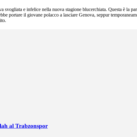
va svogliata e infelice nella nuova stagione blucerchiata. Questa è la
ebbe portare il giovane polacco a lasciare Genova, seppur temporaneament
ito.
alah al Trabzonspor