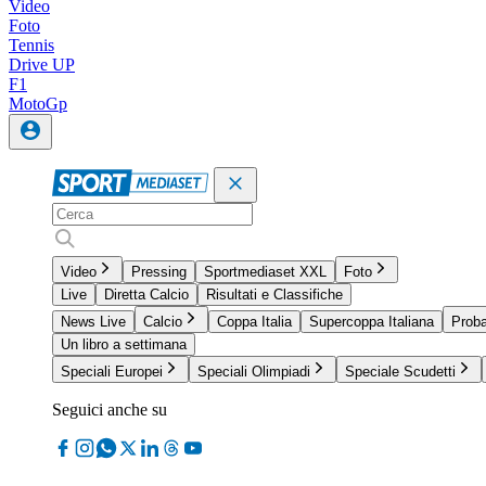
Video
Foto
Tennis
Drive UP
F1
MotoGp
Video
Pressing
Sportmediaset XXL
Foto
Live
Diretta Calcio
Risultati e Classifiche
News Live
Calcio
Coppa Italia
Supercoppa Italiana
Proba
Un libro a settimana
Speciali Europei
Speciali Olimpiadi
Speciale Scudetti
Seguici anche su