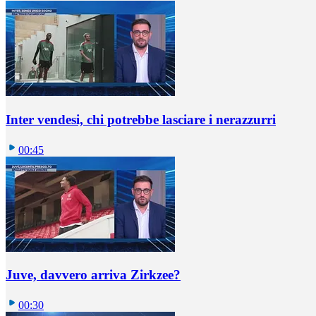
Inter vendesi, chi potrebbe lasciare i nerazzurri
00:45
Juve, davvero arriva Zirkzee?
00:30