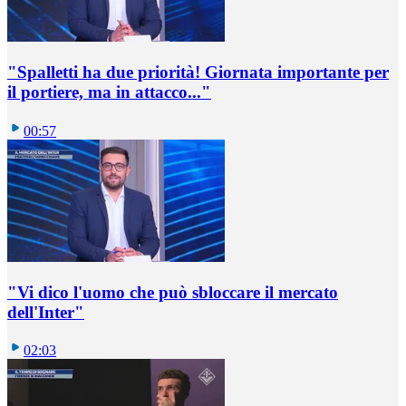
"Spalletti ha due priorità! Giornata importante per
il portiere, ma in attacco..."
00:57
"Vi dico l'uomo che può sbloccare il mercato
dell'Inter"
02:03