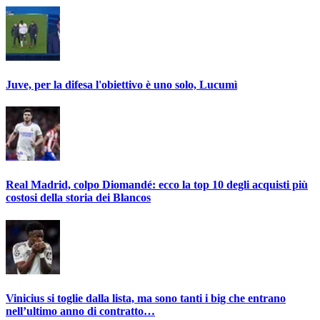
Juve, per la difesa l'obiettivo è uno solo, Lucumì
Real Madrid, colpo Diomandé: ecco la top 10 degli acquisti più
costosi della storia dei Blancos
Vinicius si toglie dalla lista, ma sono tanti i big che entrano
nell’ultimo anno di contratto…