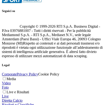
Seguici su
Copyright © 1999-
2026
RTI S.p.A. Business Digital -
P.Iva 03976881007 - Tutti i diritti riservati - Per la pubblicità
Mediamond S.p.A. - RTI S.p.A., Mediaset N.V., sede legale
Amsterdam (Paesi Bassi) - Uffici Viale Europa 46, 20093 Cologno
Monzese (MI)
Rispetto ai contenuti e ai dati personali trasmessi e/o
riprodotti è vietata ogni utilizzazione funzionale all’addestramento di
sistemi di intelligenza artificiale generativa. È altresì fatto divieto
espresso di utilizzare mezzi automatizzati di data scraping.
Legal
Corporate
Privacy Policy
Cookie Policy
Media
Video
Foto
Live e Risultati
Live
Diretta Calcio
Risultati e Classifiche