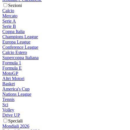
Sezioni
Calcio
Mercato
Serie A
Serie B
Coppa Italia
Champions League
Europa League
Conference League
Calcio Estero
Supercoppa Italiana
Formula 1
Formula E
MotoGP
Altri Motori
Basket
America's Cup
Nations League
Tennis
Sci
Volley
Drive UP
Speciali
Mondiali 2026