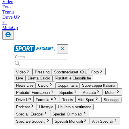
Video
Foto
Tennis
Drive UP
F1
MotoGp
Video
Pressing
Sportmediaset XXL
Foto
Live
Diretta Calcio
Risultati e Classifiche
News Live
Calcio
Coppa Italia
Supercoppa Italiana
Probabili Formazioni
Squadre
Mercato
Motori
Drive UP
Formula E
Tennis
Altri Sport
Sondaggi
Podcast
Lifestyle
Un libro a settimana
Speciali Europei
Speciali Olimpiadi
Speciale Scudetti
Speciali Mondiali
Altri Speciali