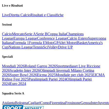
Live e Risultati
Live
Diretta Calcio
Risultati e Classifiche
Sezioni
Calcio
Mercato
Serie A
Serie B
Coppa Italia
Champions
League
Europa League
Conference League
Calcio Estero
Supercoppa
Italiana
Formula 1
Formula E
MotoGP
Altri Motori
Basket
America's
Cup
Nations League
Tennis
Sci
Volley
Drive UP
Speciali
Mondiali 2026
Roland Garros 2026
Sportmediaset Live Riccione
2026
Scudetto Inter 2026
Olimpiadi Invernali Milano Cortina
2026
Super Bowl 2026
Eicma 2025
Mondiale per club 2025
EICMA
Riding Fest 2025
Paralimpiadi Parigi 2024
Olimpiadi Parigi
2024
Euro 2024
Squadra Serie A
Atalanta
Bologna
Cagliari
Como
Fiorentina
Frosinone
Genoa
Inter
Juvent