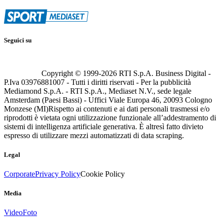
Seguici su
Copyright © 1999-
2026
RTI S.p.A. Business Digital -
P.Iva 03976881007 - Tutti i diritti riservati - Per la pubblicità
Mediamond S.p.A. - RTI S.p.A., Mediaset N.V., sede legale
Amsterdam (Paesi Bassi) - Uffici Viale Europa 46, 20093 Cologno
Monzese (MI)
Rispetto ai contenuti e ai dati personali trasmessi e/o
riprodotti è vietata ogni utilizzazione funzionale all’addestramento di
sistemi di intelligenza artificiale generativa. È altresì fatto divieto
espresso di utilizzare mezzi automatizzati di data scraping.
Legal
Corporate
Privacy Policy
Cookie Policy
Media
Video
Foto