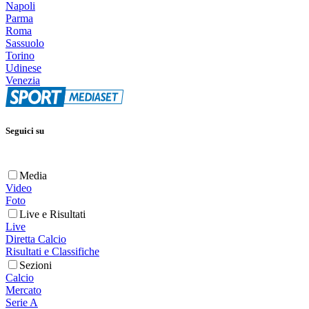
Napoli
Parma
Roma
Sassuolo
Torino
Udinese
Venezia
Seguici su
Media
Video
Foto
Live e Risultati
Live
Diretta Calcio
Risultati e Classifiche
Sezioni
Calcio
Mercato
Serie A