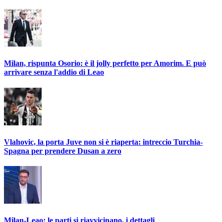
Milan, rispunta Osorio: è il jolly perfetto per Amorim. E può
arrivare senza l'addio di Leao
Vlahovic, la porta Juve non si è riaperta: intreccio Turchia-
Spagna per prendere Dusan a zero
Milan-Leao: le parti si riavvicinano, i dettagli