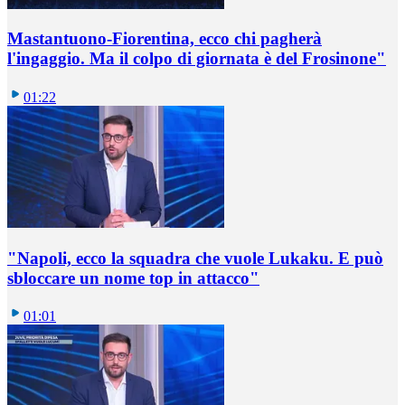
Mastantuono-Fiorentina, ecco chi pagherà
l'ingaggio. Ma il colpo di giornata è del Frosinone"
01:22
"Napoli, ecco la squadra che vuole Lukaku. E può
sbloccare un nome top in attacco"
01:01