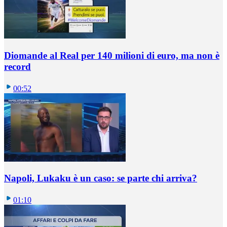
Diomande al Real per 140 milioni di euro, ma non è
record
00:52
Napoli, Lukaku è un caso: se parte chi arriva?
01:10