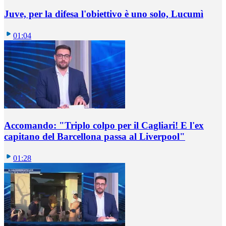
Juve, per la difesa l'obiettivo è uno solo, Lucumì
01:04
Accomando: "Triplo colpo per il Cagliari! E l'ex
capitano del Barcellona passa al Liverpool"
01:28