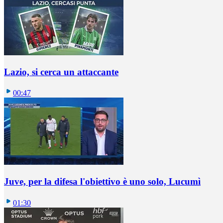
Lazio, si cerca un attaccante
00:47
Juve, per la difesa l'obiettivo è uno solo, Lucumì
01:30