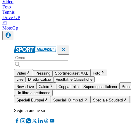
Video
Foto
Tennis
Drive UP
F1
MotoGp
Video
Pressing
Sportmediaset XXL
Foto
Live
Diretta Calcio
Risultati e Classifiche
News Live
Calcio
Coppa Italia
Supercoppa Italiana
Proba
Un libro a settimana
Speciali Europei
Speciali Olimpiadi
Speciale Scudetti
Seguici anche su