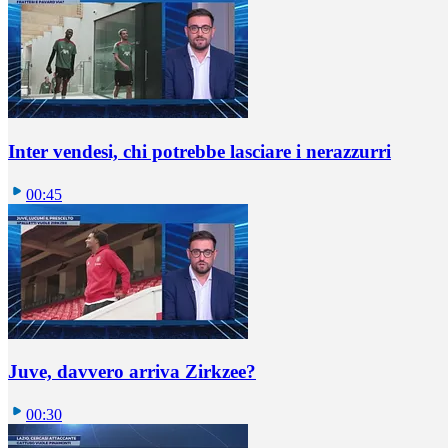
Inter vendesi, chi potrebbe lasciare i nerazzurri
00:45
Juve, davvero arriva Zirkzee?
00:30