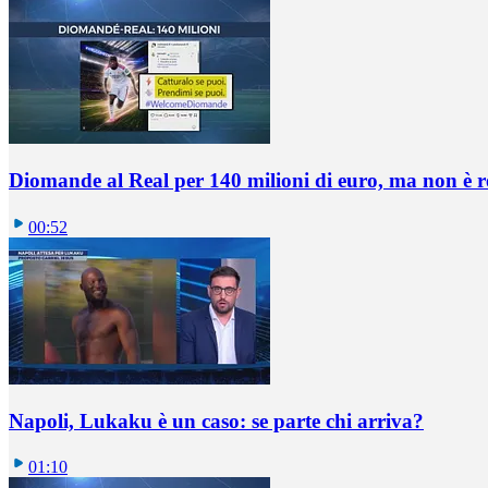
Diomande al Real per 140 milioni di euro, ma non è 
00:52
Napoli, Lukaku è un caso: se parte chi arriva?
01:10