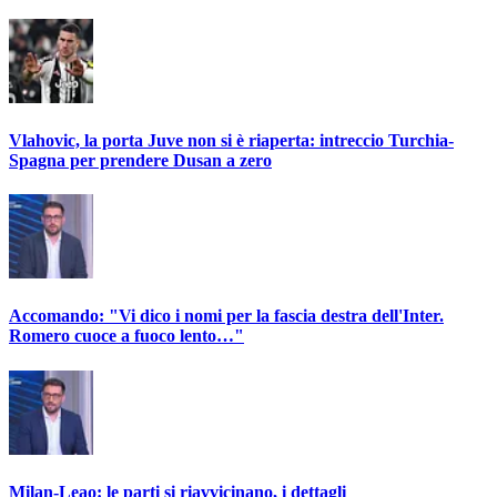
Vlahovic, la porta Juve non si è riaperta: intreccio Turchia-
Spagna per prendere Dusan a zero
Accomando: "Vi dico i nomi per la fascia destra dell'Inter.
Romero cuoce a fuoco lento…"
Milan-Leao: le parti si riavvicinano, i dettagli