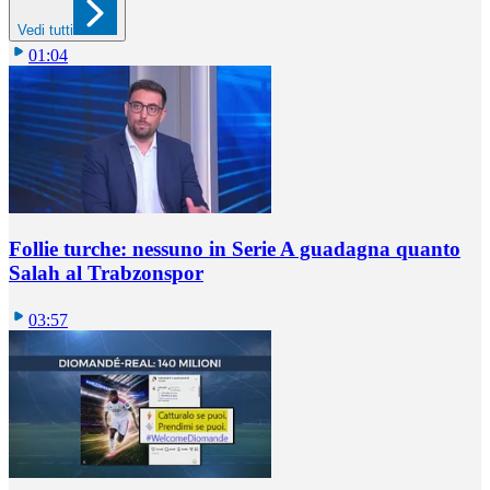
Vedi tutti
01:04
Follie turche: nessuno in Serie A guadagna quanto
Salah al Trabzonspor
03:57