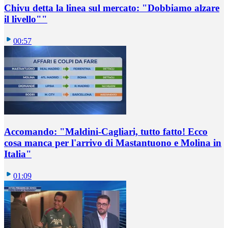
Chivu detta la linea sul mercato: "Dobbiamo alzare
il livello""
00:57
Accomando: "Maldini-Cagliari, tutto fatto! Ecco
cosa manca per l'arrivo di Mastantuono e Molina in
Italia"
01:09