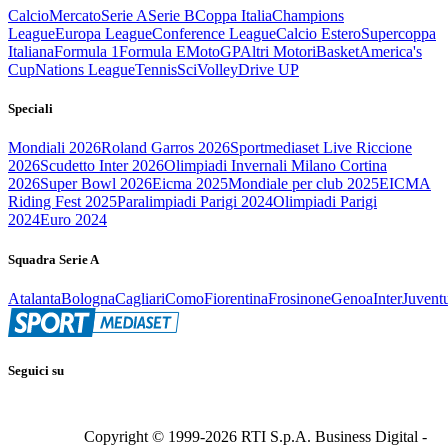
Calcio
Mercato
Serie A
Serie B
Coppa Italia
Champions
League
Europa League
Conference League
Calcio Estero
Supercoppa
Italiana
Formula 1
Formula E
MotoGP
Altri Motori
Basket
America's
Cup
Nations League
Tennis
Sci
Volley
Drive UP
Speciali
Mondiali 2026
Roland Garros 2026
Sportmediaset Live Riccione
2026
Scudetto Inter 2026
Olimpiadi Invernali Milano Cortina
2026
Super Bowl 2026
Eicma 2025
Mondiale per club 2025
EICMA
Riding Fest 2025
Paralimpiadi Parigi 2024
Olimpiadi Parigi
2024
Euro 2024
Squadra Serie A
Atalanta
Bologna
Cagliari
Como
Fiorentina
Frosinone
Genoa
Inter
Juvent
Seguici su
Copyright © 1999-
2026
RTI S.p.A. Business Digital -