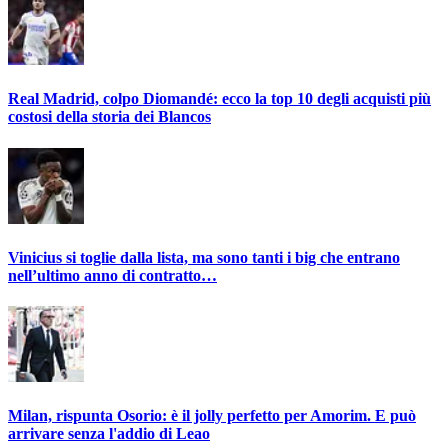
Real Madrid, colpo Diomandé: ecco la top 10 degli acquisti più
costosi della storia dei Blancos
Vinicius si toglie dalla lista, ma sono tanti i big che entrano
nell’ultimo anno di contratto…
Milan, rispunta Osorio: è il jolly perfetto per Amorim. E può
arrivare senza l'addio di Leao