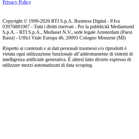
Privacy Policy
Copyright © 1999-
2026
RTI S.p.A. Business Digital - P.Iva
03976881007 - Tutti i diritti riservati - Per la pubblicità Mediamond
S.p.A. - RTI S.p.A., Mediaset N.V., sede legale Amsterdam (Paesi
Bassi) - Uffici Viale Europa 46, 20093 Cologno Monzese (MI)
Rispetto ai contenuti e ai dati personali trasmessi e/o riprodotti è
vietata ogni utilizzazione funzionale all’addestramento di sistemi di
intelligenza artificiale generativa. È altresì fatto divieto espresso di
utilizzare mezzi automatizzati di data scraping.