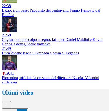
22:38
Lazio, a un passo l'acquisto del centravanti Franjo Ivanović dal
Benfica
21:58
Cagliari, doppio colpo a segno: fatta per Daniel Maldini e Kevin
Carlos, i dettagli delle trattative
21:49
Luca Zidane lascia il Granada e passa al Leganés
19:41
Fiorentina, ufficiale la cessione del difensore Nicolas Valentini
all'Alaves
Ultimi video