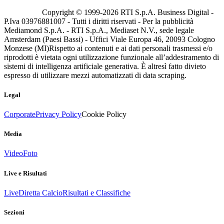
Copyright © 1999-
2026
RTI S.p.A. Business Digital -
P.Iva 03976881007 - Tutti i diritti riservati - Per la pubblicità
Mediamond S.p.A. - RTI S.p.A., Mediaset N.V., sede legale
Amsterdam (Paesi Bassi) - Uffici Viale Europa 46, 20093 Cologno
Monzese (MI)
Rispetto ai contenuti e ai dati personali trasmessi e/o
riprodotti è vietata ogni utilizzazione funzionale all’addestramento di
sistemi di intelligenza artificiale generativa. È altresì fatto divieto
espresso di utilizzare mezzi automatizzati di data scraping.
Legal
Corporate
Privacy Policy
Cookie Policy
Media
Video
Foto
Live e Risultati
Live
Diretta Calcio
Risultati e Classifiche
Sezioni