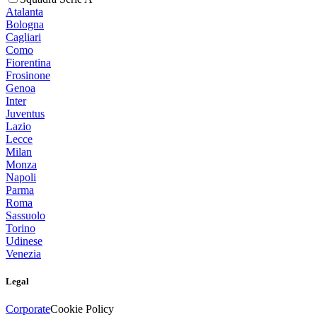
Atalanta
Bologna
Cagliari
Como
Fiorentina
Frosinone
Genoa
Inter
Juventus
Lazio
Lecce
Milan
Monza
Napoli
Parma
Roma
Sassuolo
Torino
Udinese
Venezia
Legal
Corporate
Cookie Policy