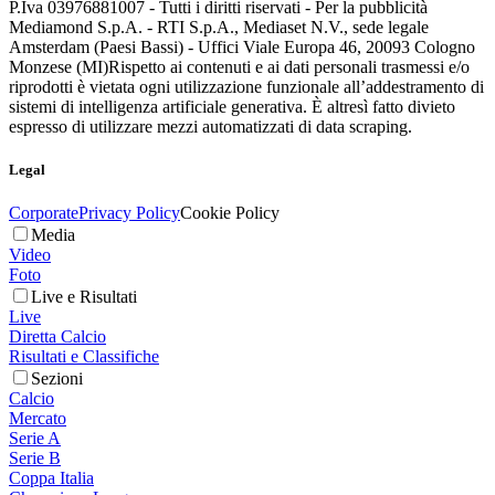
P.Iva 03976881007 - Tutti i diritti riservati - Per la pubblicità
Mediamond S.p.A. - RTI S.p.A., Mediaset N.V., sede legale
Amsterdam (Paesi Bassi) - Uffici Viale Europa 46, 20093 Cologno
Monzese (MI)
Rispetto ai contenuti e ai dati personali trasmessi e/o
riprodotti è vietata ogni utilizzazione funzionale all’addestramento di
sistemi di intelligenza artificiale generativa. È altresì fatto divieto
espresso di utilizzare mezzi automatizzati di data scraping.
Legal
Corporate
Privacy Policy
Cookie Policy
Media
Video
Foto
Live e Risultati
Live
Diretta Calcio
Risultati e Classifiche
Sezioni
Calcio
Mercato
Serie A
Serie B
Coppa Italia