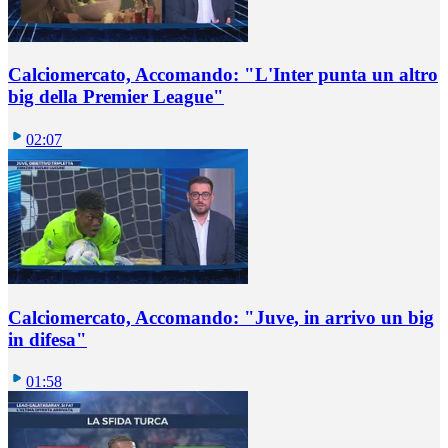
Calciomercato, Accomando: "L'Inter punta un altro
big della Premier League"
02:07
Calciomercato, Accomando: "Juve, in arrivo un big
in difesa"
01:58