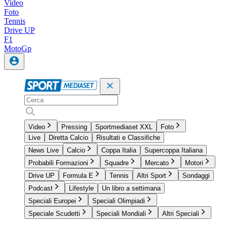
Video
Foto
Tennis
Drive UP
F1
MotoGp
Video
Pressing
Sportmediaset XXL
Foto
Live
Diretta Calcio
Risultati e Classifiche
News Live
Calcio
Coppa Italia
Supercoppa Italiana
Probabili Formazioni
Squadre
Mercato
Motori
Drive UP
Formula E
Tennis
Altri Sport
Sondaggi
Podcast
Lifestyle
Un libro a settimana
Speciali Europei
Speciali Olimpiadi
Speciale Scudetti
Speciali Mondiali
Altri Speciali