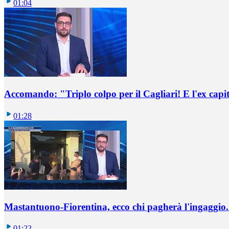
01:04
Accomando: "Triplo colpo per il Cagliari! E l'ex capi
01:28
Mastantuono-Fiorentina, ecco chi pagherà l'ingaggio. 
01:22