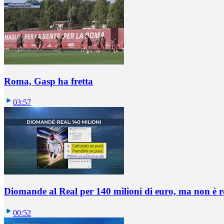
Roma, Gasp ha fretta
03:57
Diomande al Real per 140 milioni di euro, ma non è 
00:52