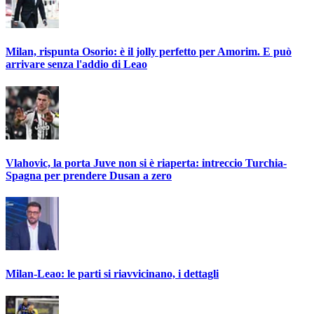
Milan, rispunta Osorio: è il jolly perfetto per Amorim. E può
arrivare senza l'addio di Leao
Vlahovic, la porta Juve non si è riaperta: intreccio Turchia-
Spagna per prendere Dusan a zero
Milan-Leao: le parti si riavvicinano, i dettagli