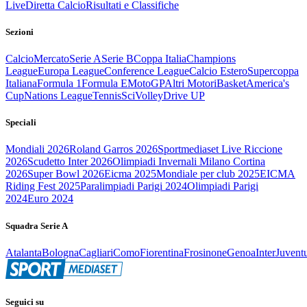
Live
Diretta Calcio
Risultati e Classifiche
Sezioni
Calcio
Mercato
Serie A
Serie B
Coppa Italia
Champions
League
Europa League
Conference League
Calcio Estero
Supercoppa
Italiana
Formula 1
Formula E
MotoGP
Altri Motori
Basket
America's
Cup
Nations League
Tennis
Sci
Volley
Drive UP
Speciali
Mondiali 2026
Roland Garros 2026
Sportmediaset Live Riccione
2026
Scudetto Inter 2026
Olimpiadi Invernali Milano Cortina
2026
Super Bowl 2026
Eicma 2025
Mondiale per club 2025
EICMA
Riding Fest 2025
Paralimpiadi Parigi 2024
Olimpiadi Parigi
2024
Euro 2024
Squadra Serie A
Atalanta
Bologna
Cagliari
Como
Fiorentina
Frosinone
Genoa
Inter
Juvent
Seguici su