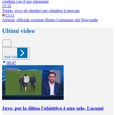
continui con il suo entourage
15:32
Torino, ecco gli obiettivi per chiudere il mercato
15:11
Arsenal, ufficiale acquisto Bruno Guimaraes dal Newcastle
Ultimi video
Vedi tutti
00:47
Juve, per la difesa l'obiettivo è uno solo, Lucumì