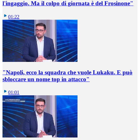
l'ingaggio. Ma il colpo di giornata è del Frosinone"
01:22
"Napoli, ecco la squadra che vuole Lukaku. E può
sbloccare un nome top in attacco"
01:01