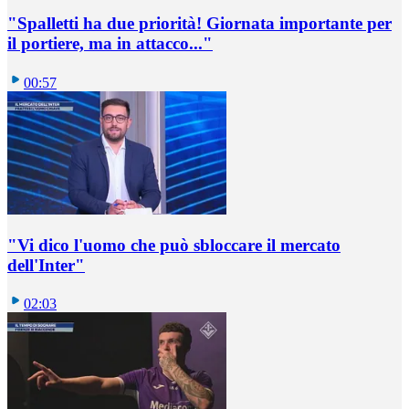
"Spalletti ha due priorità! Giornata importante per
il portiere, ma in attacco..."
00:57
"Vi dico l'uomo che può sbloccare il mercato
dell'Inter"
02:03