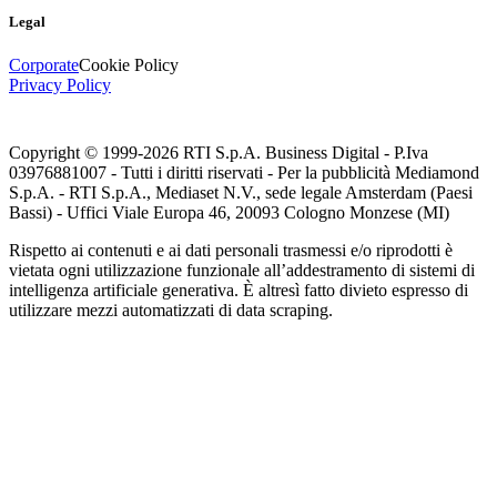
Legal
Corporate
Cookie Policy
Privacy Policy
Copyright © 1999-
2026
RTI S.p.A. Business Digital - P.Iva
03976881007 - Tutti i diritti riservati - Per la pubblicità Mediamond
S.p.A. - RTI S.p.A., Mediaset N.V., sede legale Amsterdam (Paesi
Bassi) - Uffici Viale Europa 46, 20093 Cologno Monzese (MI)
Rispetto ai contenuti e ai dati personali trasmessi e/o riprodotti è
vietata ogni utilizzazione funzionale all’addestramento di sistemi di
intelligenza artificiale generativa. È altresì fatto divieto espresso di
utilizzare mezzi automatizzati di data scraping.