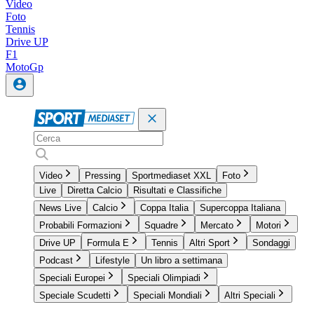
Video
Foto
Tennis
Drive UP
F1
MotoGp
Video
Pressing
Sportmediaset XXL
Foto
Live
Diretta Calcio
Risultati e Classifiche
News Live
Calcio
Coppa Italia
Supercoppa Italiana
Probabili Formazioni
Squadre
Mercato
Motori
Drive UP
Formula E
Tennis
Altri Sport
Sondaggi
Podcast
Lifestyle
Un libro a settimana
Speciali Europei
Speciali Olimpiadi
Speciale Scudetti
Speciali Mondiali
Altri Speciali