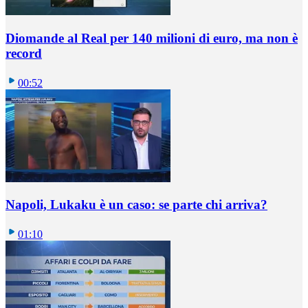
Diomande al Real per 140 milioni di euro, ma non è
record
00:52
Napoli, Lukaku è un caso: se parte chi arriva?
01:10