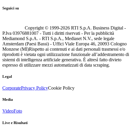
Seguici su
Copyright © 1999-
2026
RTI S.p.A. Business Digital -
P.Iva 03976881007 - Tutti i diritti riservati - Per la pubblicità
Mediamond S.p.A. - RTI S.p.A., Mediaset N.V., sede legale
Amsterdam (Paesi Bassi) - Uffici Viale Europa 46, 20093 Cologno
Monzese (MI)
Rispetto ai contenuti e ai dati personali trasmessi e/o
riprodotti è vietata ogni utilizzazione funzionale all’addestramento di
sistemi di intelligenza artificiale generativa. È altresì fatto divieto
espresso di utilizzare mezzi automatizzati di data scraping.
Legal
Corporate
Privacy Policy
Cookie Policy
Media
Video
Foto
Live e Risultati