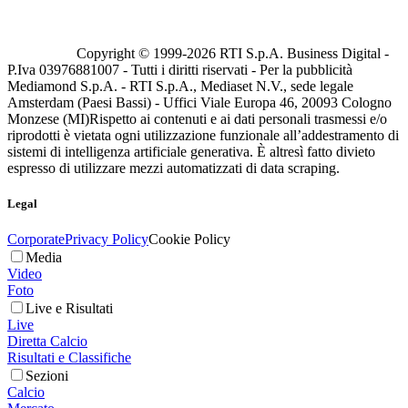
Copyright © 1999-
2026
RTI S.p.A. Business Digital -
P.Iva 03976881007 - Tutti i diritti riservati - Per la pubblicità
Mediamond S.p.A. - RTI S.p.A., Mediaset N.V., sede legale
Amsterdam (Paesi Bassi) - Uffici Viale Europa 46, 20093 Cologno
Monzese (MI)
Rispetto ai contenuti e ai dati personali trasmessi e/o
riprodotti è vietata ogni utilizzazione funzionale all’addestramento di
sistemi di intelligenza artificiale generativa. È altresì fatto divieto
espresso di utilizzare mezzi automatizzati di data scraping.
Legal
Corporate
Privacy Policy
Cookie Policy
Media
Video
Foto
Live e Risultati
Live
Diretta Calcio
Risultati e Classifiche
Sezioni
Calcio