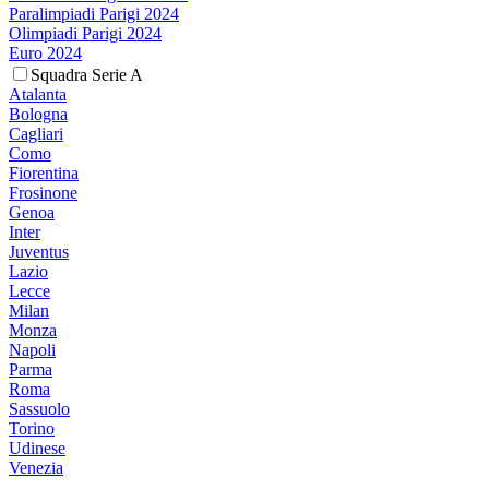
Paralimpiadi Parigi 2024
Olimpiadi Parigi 2024
Euro 2024
Squadra Serie A
Atalanta
Bologna
Cagliari
Como
Fiorentina
Frosinone
Genoa
Inter
Juventus
Lazio
Lecce
Milan
Monza
Napoli
Parma
Roma
Sassuolo
Torino
Udinese
Venezia