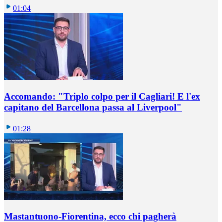
01:04
Accomando: "Triplo colpo per il Cagliari! E l'ex
capitano del Barcellona passa al Liverpool"
01:28
Mastantuono-Fiorentina, ecco chi pagherà