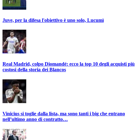
Juve, per la difesa l'obiettivo è uno solo, Lucumì
Real Madrid, colpo Diomandé: ecco la top 10 degli acquisti più
costosi della storia dei Blancos
Vinicius si toglie dalla lista, ma sono tanti i big che entrano
nell’ultimo anno di contratto…