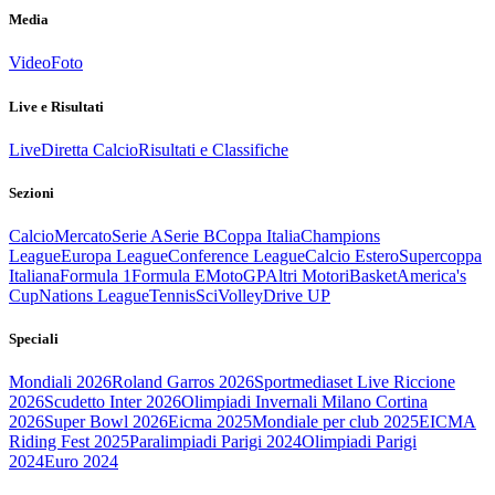
Media
Video
Foto
Live e Risultati
Live
Diretta Calcio
Risultati e Classifiche
Sezioni
Calcio
Mercato
Serie A
Serie B
Coppa Italia
Champions
League
Europa League
Conference League
Calcio Estero
Supercoppa
Italiana
Formula 1
Formula E
MotoGP
Altri Motori
Basket
America's
Cup
Nations League
Tennis
Sci
Volley
Drive UP
Speciali
Mondiali 2026
Roland Garros 2026
Sportmediaset Live Riccione
2026
Scudetto Inter 2026
Olimpiadi Invernali Milano Cortina
2026
Super Bowl 2026
Eicma 2025
Mondiale per club 2025
EICMA
Riding Fest 2025
Paralimpiadi Parigi 2024
Olimpiadi Parigi
2024
Euro 2024