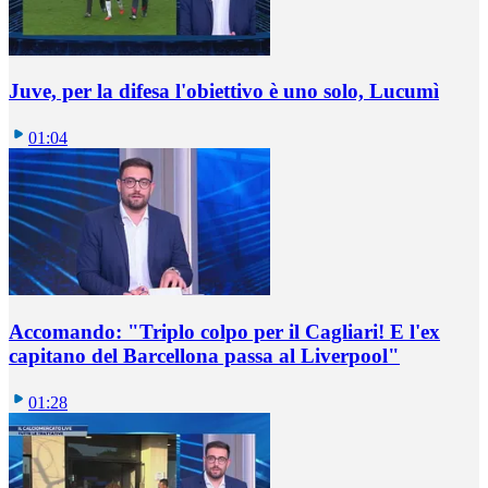
Juve, per la difesa l'obiettivo è uno solo, Lucumì
01:04
Accomando: "Triplo colpo per il Cagliari! E l'ex
capitano del Barcellona passa al Liverpool"
01:28