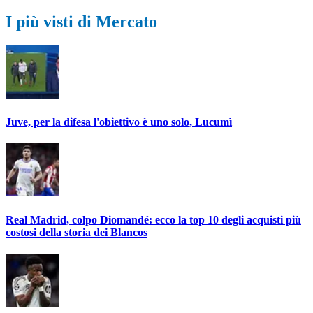
I più visti di Mercato
Juve, per la difesa l'obiettivo è uno solo, Lucumì
Real Madrid, colpo Diomandé: ecco la top 10 degli acquisti più
costosi della storia dei Blancos