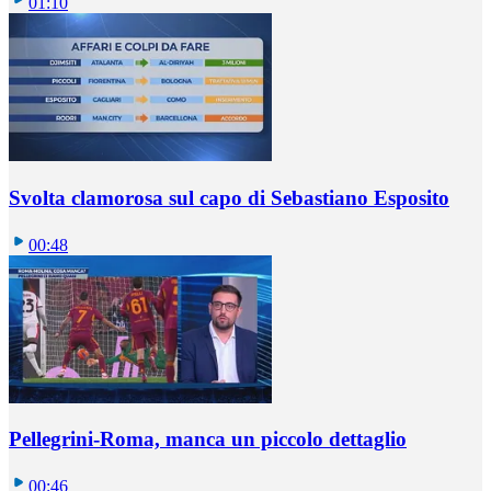
01:10
Svolta clamorosa sul capo di Sebastiano Esposito
00:48
Pellegrini-Roma, manca un piccolo dettaglio
00:46