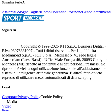
Squadra Serie A
Atalanta
Bologna
Cagliari
Como
Fiorentina
Frosinone
Genoa
Inter
Juvent
Seguici su
Copyright © 1999-
2026
RTI S.p.A. Business Digital -
P.Iva 03976881007 - Tutti i diritti riservati - Per la pubblicità
Mediamond S.p.A. - RTI S.p.A., Mediaset N.V., sede legale
Amsterdam (Paesi Bassi) - Uffici Viale Europa 46, 20093 Cologno
Monzese (MI)
Rispetto ai contenuti e ai dati personali trasmessi e/o
riprodotti è vietata ogni utilizzazione funzionale all’addestramento di
sistemi di intelligenza artificiale generativa. È altresì fatto divieto
espresso di utilizzare mezzi automatizzati di data scraping.
Legal
Corporate
Privacy Policy
Cookie Policy
Media
Video
Foto