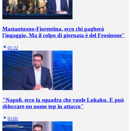
Mastantuono-Fiorentina, ecco chi pagherà
l'ingaggio. Ma il colpo di giornata è del Frosinone"
01:22
"Napoli, ecco la squadra che vuole Lukaku. E può
sbloccare un nome top in attacco"
01:01