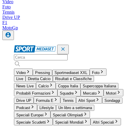
Video
Foto
Tennis
Drive UP
F1
MotoGp
Video
Pressing
Sportmediaset XXL
Foto
Live
Diretta Calcio
Risultati e Classifiche
News Live
Calcio
Coppa Italia
Supercoppa Italiana
Probabili Formazioni
Squadre
Mercato
Motori
Drive UP
Formula E
Tennis
Altri Sport
Sondaggi
Podcast
Lifestyle
Un libro a settimana
Speciali Europei
Speciali Olimpiadi
Speciale Scudetti
Speciali Mondiali
Altri Speciali