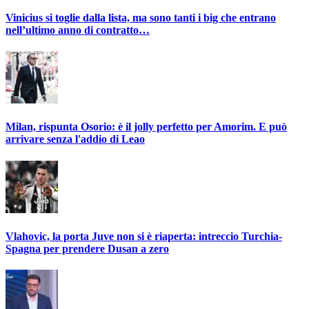
Vinicius si toglie dalla lista, ma sono tanti i big che entrano
nell’ultimo anno di contratto…
Milan, rispunta Osorio: è il jolly perfetto per Amorim. E può
arrivare senza l'addio di Leao
Vlahovic, la porta Juve non si è riaperta: intreccio Turchia-
Spagna per prendere Dusan a zero