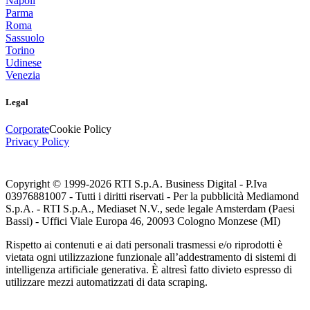
Napoli
Parma
Roma
Sassuolo
Torino
Udinese
Venezia
Legal
Corporate
Cookie Policy
Privacy Policy
Copyright © 1999-
2026
RTI S.p.A. Business Digital - P.Iva
03976881007 - Tutti i diritti riservati - Per la pubblicità Mediamond
S.p.A. - RTI S.p.A., Mediaset N.V., sede legale Amsterdam (Paesi
Bassi) - Uffici Viale Europa 46, 20093 Cologno Monzese (MI)
Rispetto ai contenuti e ai dati personali trasmessi e/o riprodotti è
vietata ogni utilizzazione funzionale all’addestramento di sistemi di
intelligenza artificiale generativa. È altresì fatto divieto espresso di
utilizzare mezzi automatizzati di data scraping.