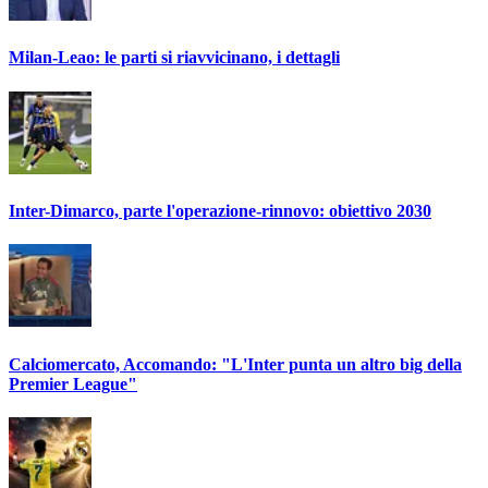
Milan-Leao: le parti si riavvicinano, i dettagli
Inter-Dimarco, parte l'operazione-rinnovo: obiettivo 2030
Calciomercato, Accomando: "L'Inter punta un altro big della
Premier League"