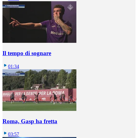
Il tempo di sognare
01:34
Roma, Gasp ha fretta
03:57