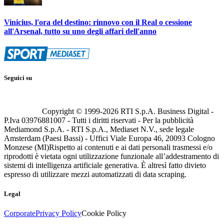
Vinicius, l'ora del destino: rinnovo con il Real o cessione
all'Arsenal, tutto su uno degli affari dell'anno
Seguici su
Copyright © 1999-
2026
RTI S.p.A. Business Digital -
P.Iva 03976881007 - Tutti i diritti riservati - Per la pubblicità
Mediamond S.p.A. - RTI S.p.A., Mediaset N.V., sede legale
Amsterdam (Paesi Bassi) - Uffici Viale Europa 46, 20093 Cologno
Monzese (MI)
Rispetto ai contenuti e ai dati personali trasmessi e/o
riprodotti è vietata ogni utilizzazione funzionale all’addestramento di
sistemi di intelligenza artificiale generativa. È altresì fatto divieto
espresso di utilizzare mezzi automatizzati di data scraping.
Legal
Corporate
Privacy Policy
Cookie Policy