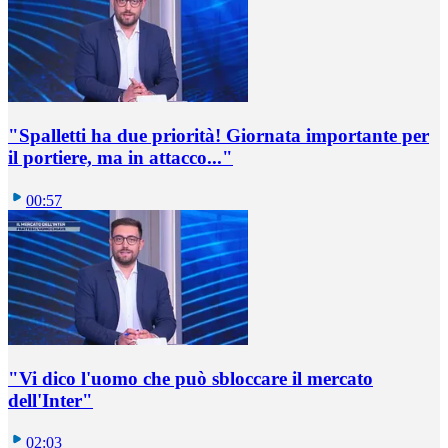
"Spalletti ha due priorità! Giornata importante per
il portiere, ma in attacco..."
00:57
"Vi dico l'uomo che può sbloccare il mercato
dell'Inter"
02:03