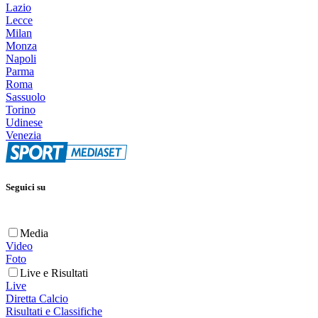
Lazio
Lecce
Milan
Monza
Napoli
Parma
Roma
Sassuolo
Torino
Udinese
Venezia
Seguici su
Media
Video
Foto
Live e Risultati
Live
Diretta Calcio
Risultati e Classifiche