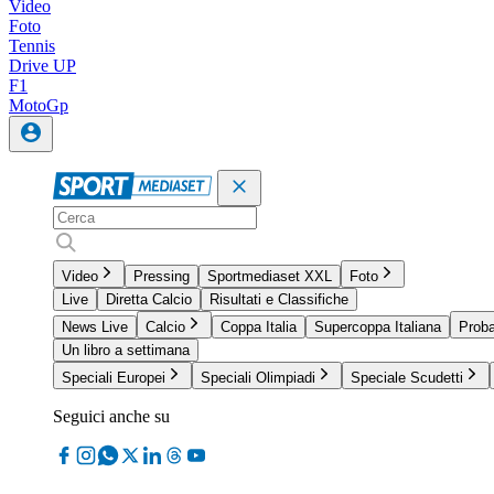
Video
Foto
Tennis
Drive UP
F1
MotoGp
Video
Pressing
Sportmediaset XXL
Foto
Live
Diretta Calcio
Risultati e Classifiche
News Live
Calcio
Coppa Italia
Supercoppa Italiana
Proba
Un libro a settimana
Speciali Europei
Speciali Olimpiadi
Speciale Scudetti
Seguici anche su