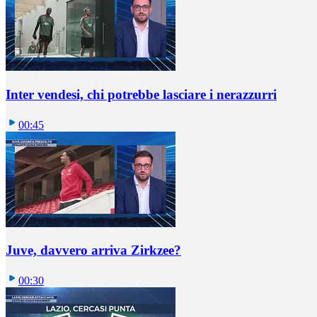
Inter vendesi, chi potrebbe lasciare i nerazzurri
00:45
Juve, davvero arriva Zirkzee?
00:30