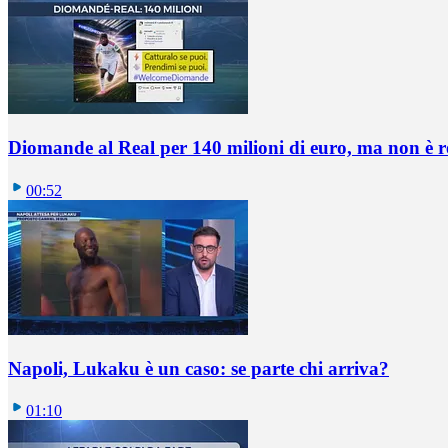
Diomande al Real per 140 milioni di euro, ma non è 
00:52
Napoli, Lukaku è un caso: se parte chi arriva?
01:10