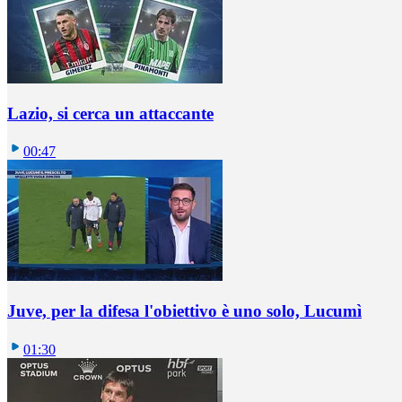
Lazio, si cerca un attaccante
00:47
Juve, per la difesa l'obiettivo è uno solo, Lucumì
01:30