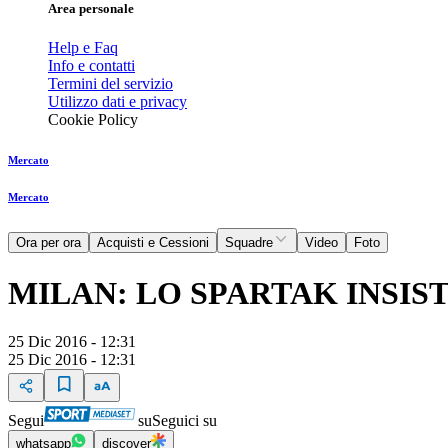
Area personale
Help e Faq
Info e contatti
Termini del servizio
Utilizzo dati e privacy
Cookie Policy
Mercato
Mercato
Ora per ora
Acquisti e Cessioni
Squadre
Video
Foto
MILAN: LO SPARTAK INSIS
25 Dic 2016 - 12:31
25 Dic 2016 - 12:31
Segui
su
Seguici su
whatsapp
discover