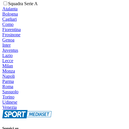
Squadra Serie A
Atalanta
Bologna
Cagliari
Como
Fiorentina
Frosinone
Genoa
Inter
Juventus
Lazio
Lecce
Milan
Monza
Napoli
Parma
Roma
Sassuolo
Torino
Udinese
Venezia
Seguici su