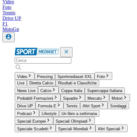
Video
Foto
Tennis
Drive UP
F1
MotoGp
Video
Pressing
Sportmediaset XXL
Foto
Live
Diretta Calcio
Risultati e Classifiche
News Live
Calcio
Coppa Italia
Supercoppa Italiana
Probabili Formazioni
Squadre
Mercato
Motori
Drive UP
Formula E
Tennis
Altri Sport
Sondaggi
Podcast
Lifestyle
Un libro a settimana
Speciali Europei
Speciali Olimpiadi
Speciale Scudetti
Speciali Mondiali
Altri Speciali