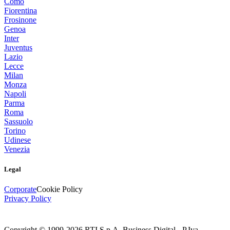
Como
Fiorentina
Frosinone
Genoa
Inter
Juventus
Lazio
Lecce
Milan
Monza
Napoli
Parma
Roma
Sassuolo
Torino
Udinese
Venezia
Legal
Corporate
Cookie Policy
Privacy Policy
Copyright © 1999-
2026
RTI S.p.A. Business Digital - P.Iva