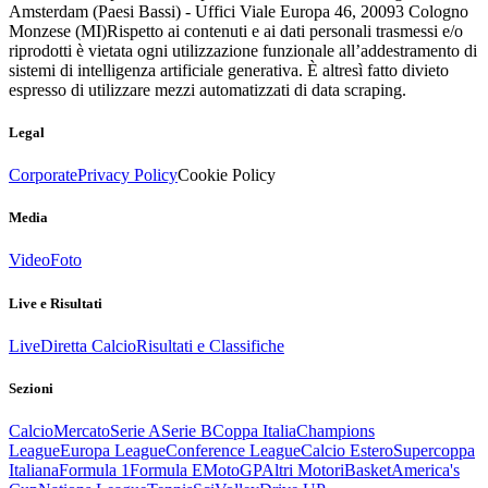
Amsterdam (Paesi Bassi) - Uffici Viale Europa 46, 20093 Cologno
Monzese (MI)
Rispetto ai contenuti e ai dati personali trasmessi e/o
riprodotti è vietata ogni utilizzazione funzionale all’addestramento di
sistemi di intelligenza artificiale generativa. È altresì fatto divieto
espresso di utilizzare mezzi automatizzati di data scraping.
Legal
Corporate
Privacy Policy
Cookie Policy
Media
Video
Foto
Live e Risultati
Live
Diretta Calcio
Risultati e Classifiche
Sezioni
Calcio
Mercato
Serie A
Serie B
Coppa Italia
Champions
League
Europa League
Conference League
Calcio Estero
Supercoppa
Italiana
Formula 1
Formula E
MotoGP
Altri Motori
Basket
America's