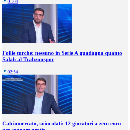
01:04
Follie turche: nessuno in Serie A guadagna quanto
Salah al Trabzonspor
02:54
Calciomercato, svincolati: 12 giocatori a zero euro
per sognare gratis