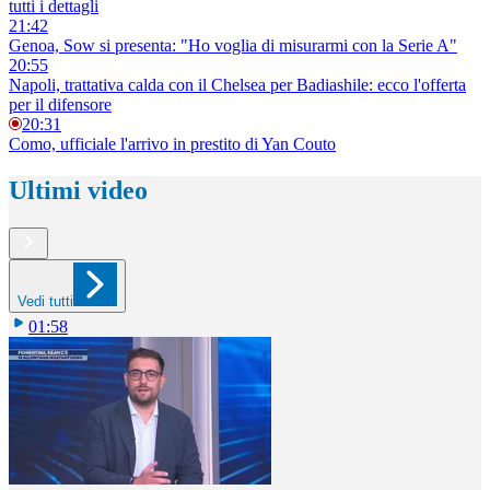
tutti i dettagli
21:42
Genoa, Sow si presenta: "Ho voglia di misurarmi con la Serie A"
20:55
Napoli, trattativa calda con il Chelsea per Badiashile: ecco l'offerta
per il difensore
20:31
Como, ufficiale l'arrivo in prestito di Yan Couto
Ultimi video
Vedi tutti
01:58