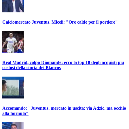
Calciomercato Juventus, Miceli: "Ore calde per il portiere"
Real Madrid, colpo Diomandé: ecco la top 10 degli acquisti più
costosi della storia dei Blancos
Accomando: "Juventus, mercato in uscita: via Adzic, ma occhio
alla formula"