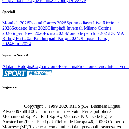
Cup
Nations League
Tennis
Sci
Volley
Drive UP
Speciali
Mondiali 2026
Roland Garros 2026
Sportmediaset Live Riccione
2026
Scudetto Inter 2026
Olimpiadi Invernali Milano Cortina
2026
Super Bowl 2026
Eicma 2025
Mondiale per club 2025
EICMA
Riding Fest 2025
Paralimpiadi Parigi 2024
Olimpiadi Parigi
2024
Euro 2024
Squadra Serie A
Atalanta
Bologna
Cagliari
Como
Fiorentina
Frosinone
Genoa
Inter
Juvent
Seguici su
Copyright © 1999-
2026
RTI S.p.A. Business Digital -
P.Iva 03976881007 - Tutti i diritti riservati - Per la pubblicità
Mediamond S.p.A. - RTI S.p.A., Mediaset N.V., sede legale
Amsterdam (Paesi Bassi) - Uffici Viale Europa 46, 20093 Cologno
Monzese (MI)
Rispetto ai contenuti e ai dati personali trasmessi e/o