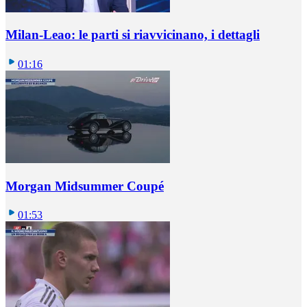
Milan-Leao: le parti si riavvicinano, i dettagli
01:16
Morgan Midsummer Coupé
01:53