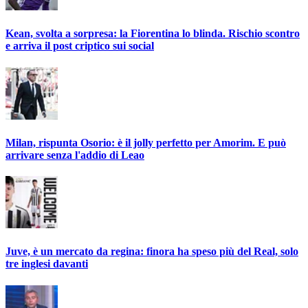
Kean, svolta a sorpresa: la Fiorentina lo blinda. Rischio scontro
e arriva il post criptico sui social
Milan, rispunta Osorio: è il jolly perfetto per Amorim. E può
arrivare senza l'addio di Leao
Juve, è un mercato da regina: finora ha speso più del Real, solo
tre inglesi davanti