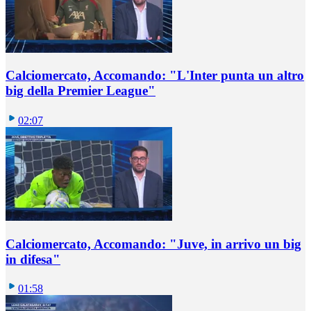
Calciomercato, Accomando: "L'Inter punta un altro
big della Premier League"
02:07
Calciomercato, Accomando: "Juve, in arrivo un big
in difesa"
01:58