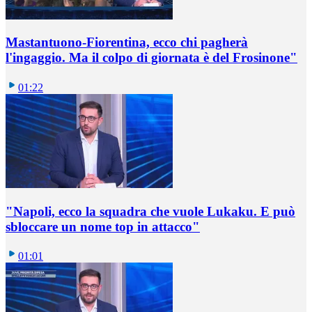
Mastantuono-Fiorentina, ecco chi pagherà
l'ingaggio. Ma il colpo di giornata è del Frosinone"
01:22
"Napoli, ecco la squadra che vuole Lukaku. E può
sbloccare un nome top in attacco"
01:01