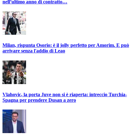
nell’ultimo anno di contratto…
Milan, rispunta Osorio: è il jolly perfetto per Amorim. E può
arrivare senza l'addio di Leao
Vlahovic, la porta Juve non si è riaperta: intreccio Turchia-
Spagna per prendere Dusan a zero