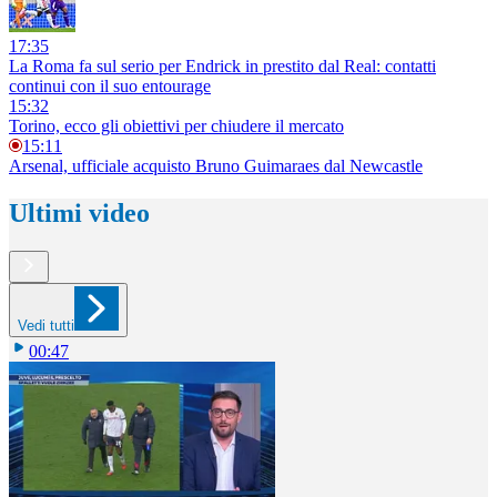
17:35
La Roma fa sul serio per Endrick in prestito dal Real: contatti
continui con il suo entourage
15:32
Torino, ecco gli obiettivi per chiudere il mercato
15:11
Arsenal, ufficiale acquisto Bruno Guimaraes dal Newcastle
Ultimi video
Vedi tutti
00:47