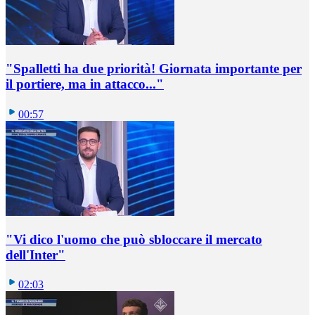
"Spalletti ha due priorità! Giornata importante per
il portiere, ma in attacco..."
00:57
"Vi dico l'uomo che può sbloccare il mercato
dell'Inter"
02:03