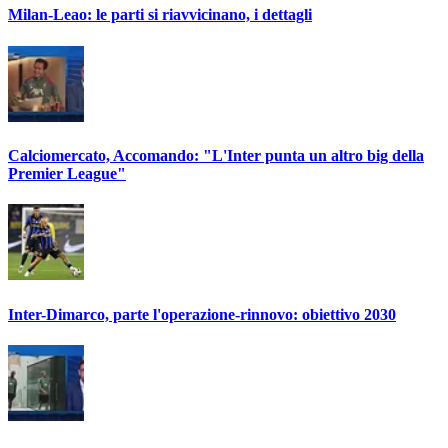
Milan-Leao: le parti si riavvicinano, i dettagli
Calciomercato, Accomando: "L'Inter punta un altro big della
Premier League"
Inter-Dimarco, parte l'operazione-rinnovo: obiettivo 2030