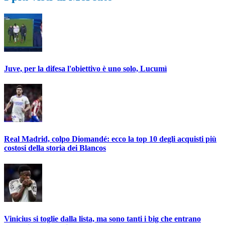
Juve, per la difesa l'obiettivo è uno solo, Lucumì
Real Madrid, colpo Diomandé: ecco la top 10 degli acquisti più
costosi della storia dei Blancos
Vinicius si toglie dalla lista, ma sono tanti i big che entrano