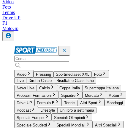
Video
Foto
Tennis
Drive UP
F1
MotoGp
Video
Pressing
Sportmediaset XXL
Foto
Live
Diretta Calcio
Risultati e Classifiche
News Live
Calcio
Coppa Italia
Supercoppa Italiana
Probabili Formazioni
Squadre
Mercato
Motori
Drive UP
Formula E
Tennis
Altri Sport
Sondaggi
Podcast
Lifestyle
Un libro a settimana
Speciali Europei
Speciali Olimpiadi
Speciale Scudetti
Speciali Mondiali
Altri Speciali