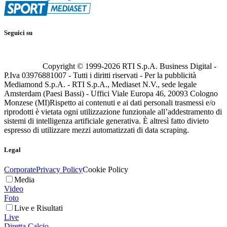
Seguici su
Copyright © 1999-
2026
RTI S.p.A. Business Digital -
P.Iva 03976881007 - Tutti i diritti riservati - Per la pubblicità
Mediamond S.p.A. - RTI S.p.A., Mediaset N.V., sede legale
Amsterdam (Paesi Bassi) - Uffici Viale Europa 46, 20093 Cologno
Monzese (MI)
Rispetto ai contenuti e ai dati personali trasmessi e/o
riprodotti è vietata ogni utilizzazione funzionale all’addestramento di
sistemi di intelligenza artificiale generativa. È altresì fatto divieto
espresso di utilizzare mezzi automatizzati di data scraping.
Legal
Corporate
Privacy Policy
Cookie Policy
Media
Video
Foto
Live e Risultati
Live
Diretta Calcio