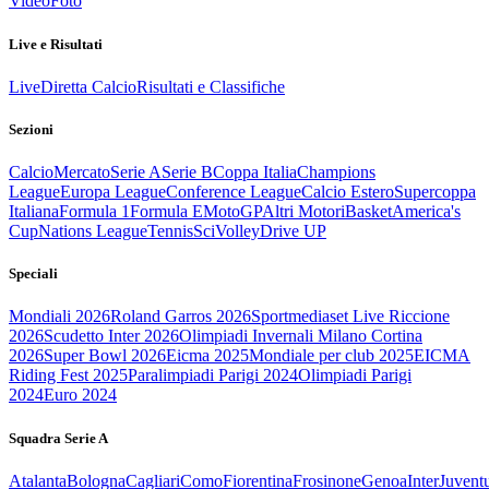
Video
Foto
Live e Risultati
Live
Diretta Calcio
Risultati e Classifiche
Sezioni
Calcio
Mercato
Serie A
Serie B
Coppa Italia
Champions
League
Europa League
Conference League
Calcio Estero
Supercoppa
Italiana
Formula 1
Formula E
MotoGP
Altri Motori
Basket
America's
Cup
Nations League
Tennis
Sci
Volley
Drive UP
Speciali
Mondiali 2026
Roland Garros 2026
Sportmediaset Live Riccione
2026
Scudetto Inter 2026
Olimpiadi Invernali Milano Cortina
2026
Super Bowl 2026
Eicma 2025
Mondiale per club 2025
EICMA
Riding Fest 2025
Paralimpiadi Parigi 2024
Olimpiadi Parigi
2024
Euro 2024
Squadra Serie A
Atalanta
Bologna
Cagliari
Como
Fiorentina
Frosinone
Genoa
Inter
Juvent