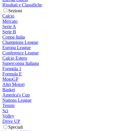
Risultati e Classifiche
Sezioni
Calcio
Mercato
Serie A
Serie B
Coppa Italia
Champions League
Europa League
Conference League
Calcio Estero
Supercoppa Italiana
Formula 1
Formula E
MotoGP
Altri Motori
Basket
America's Cup
Nations League
Tennis
Sci
Volley
Drive UP
Speciali