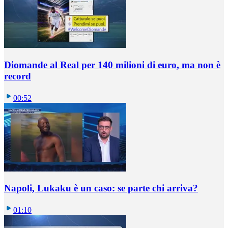
Diomande al Real per 140 milioni di euro, ma non è
record
00:52
Napoli, Lukaku è un caso: se parte chi arriva?
01:10