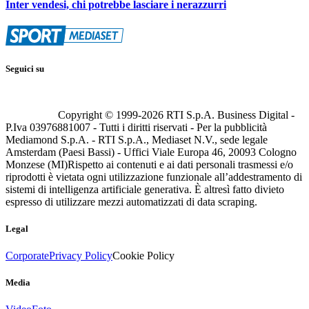
Inter vendesi, chi potrebbe lasciare i nerazzurri
Seguici su
Copyright © 1999-
2026
RTI S.p.A. Business Digital -
P.Iva 03976881007 - Tutti i diritti riservati - Per la pubblicità
Mediamond S.p.A. - RTI S.p.A., Mediaset N.V., sede legale
Amsterdam (Paesi Bassi) - Uffici Viale Europa 46, 20093 Cologno
Monzese (MI)
Rispetto ai contenuti e ai dati personali trasmessi e/o
riprodotti è vietata ogni utilizzazione funzionale all’addestramento di
sistemi di intelligenza artificiale generativa. È altresì fatto divieto
espresso di utilizzare mezzi automatizzati di data scraping.
Legal
Corporate
Privacy Policy
Cookie Policy
Media