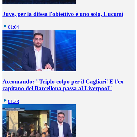
Juve, per la difesa l'obiettivo è uno solo, Lucumì
01:04
Accomando: "Triplo colpo per il Cagliari! E l'ex
capitano del Barcellona passa al Liverpool"
01:28