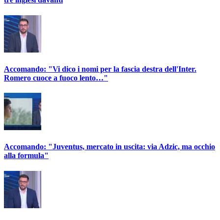
Accomando: "Vi dico i nomi per la fascia destra dell'Inter.
Romero cuoce a fuoco lento…"
Accomando: "Juventus, mercato in uscita: via Adzic, ma occhio
alla formula"