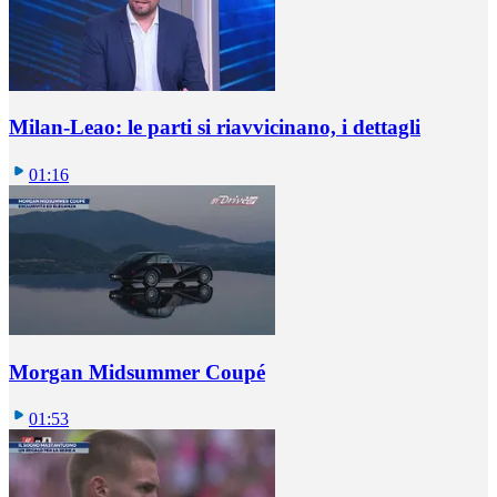
Milan-Leao: le parti si riavvicinano, i dettagli
01:16
Morgan Midsummer Coupé
01:53