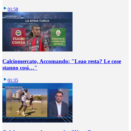
01:58
Calciomercato, Accomando: "Leao resta? Le cose
stanno così…"
01:35