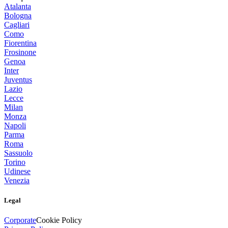
Atalanta
Bologna
Cagliari
Como
Fiorentina
Frosinone
Genoa
Inter
Juventus
Lazio
Lecce
Milan
Monza
Napoli
Parma
Roma
Sassuolo
Torino
Udinese
Venezia
Legal
Corporate
Cookie Policy