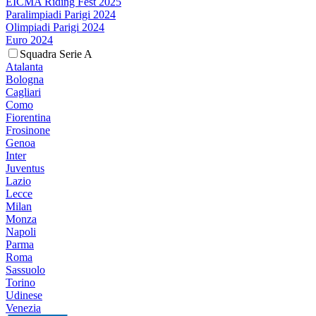
EICMA Riding Fest 2025
Paralimpiadi Parigi 2024
Olimpiadi Parigi 2024
Euro 2024
Squadra Serie A
Atalanta
Bologna
Cagliari
Como
Fiorentina
Frosinone
Genoa
Inter
Juventus
Lazio
Lecce
Milan
Monza
Napoli
Parma
Roma
Sassuolo
Torino
Udinese
Venezia