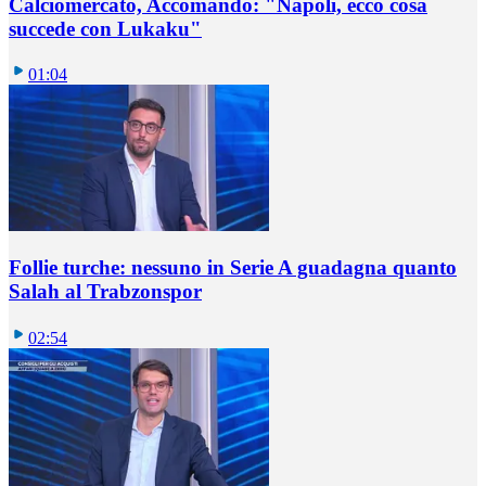
Calciomercato, Accomando: "Napoli, ecco cosa
succede con Lukaku"
01:04
Follie turche: nessuno in Serie A guadagna quanto
Salah al Trabzonspor
02:54