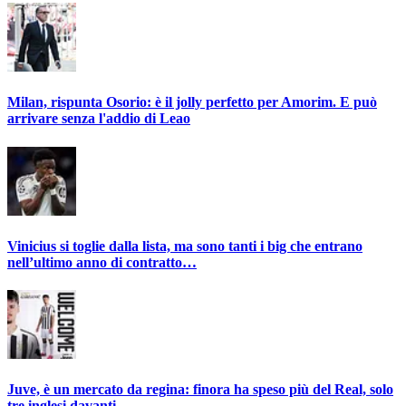
Milan, rispunta Osorio: è il jolly perfetto per Amorim. E può
arrivare senza l'addio di Leao
Vinicius si toglie dalla lista, ma sono tanti i big che entrano
nell’ultimo anno di contratto…
Juve, è un mercato da regina: finora ha speso più del Real, solo
tre inglesi davanti