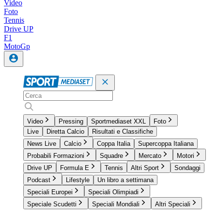
Video
Foto
Tennis
Drive UP
F1
MotoGp
Video
Pressing
Sportmediaset XXL
Foto
Live
Diretta Calcio
Risultati e Classifiche
News Live
Calcio
Coppa Italia
Supercoppa Italiana
Probabili Formazioni
Squadre
Mercato
Motori
Drive UP
Formula E
Tennis
Altri Sport
Sondaggi
Podcast
Lifestyle
Un libro a settimana
Speciali Europei
Speciali Olimpiadi
Speciale Scudetti
Speciali Mondiali
Altri Speciali