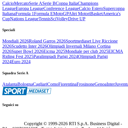
Calcio
Mercato
Serie A
Serie B
Coppa Italia
Champions
League
Europa League
Conference League
Calcio Estero
Supercoppa
Italiana
Formula 1
Formula E
MotoGP
Altri Motori
Basket
America's
Cup
Nations League
Tennis
Sci
Volley
Drive UP
Speciali
Mondiali 2026
Roland Garros 2026
Sportmediaset Live Riccione
2026
Scudetto Inter 2026
Olimpiadi Invernali Milano Cortina
2026
Super Bowl 2026
Eicma 2025
Mondiale per club 2025
EICMA
Riding Fest 2025
Paralimpiadi Parigi 2024
Olimpiadi Parigi
2024
Euro 2024
Squadra Serie A
Atalanta
Bologna
Cagliari
Como
Fiorentina
Frosinone
Genoa
Inter
Juvent
Seguici su
Copyright © 1999-
2026
RTI S.p.A. Business Digital -