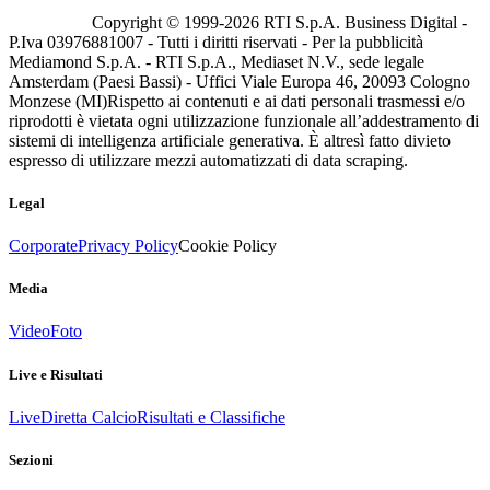
Copyright © 1999-
2026
RTI S.p.A. Business Digital -
P.Iva 03976881007 - Tutti i diritti riservati - Per la pubblicità
Mediamond S.p.A. - RTI S.p.A., Mediaset N.V., sede legale
Amsterdam (Paesi Bassi) - Uffici Viale Europa 46, 20093 Cologno
Monzese (MI)
Rispetto ai contenuti e ai dati personali trasmessi e/o
riprodotti è vietata ogni utilizzazione funzionale all’addestramento di
sistemi di intelligenza artificiale generativa. È altresì fatto divieto
espresso di utilizzare mezzi automatizzati di data scraping.
Legal
Corporate
Privacy Policy
Cookie Policy
Media
Video
Foto
Live e Risultati
Live
Diretta Calcio
Risultati e Classifiche
Sezioni