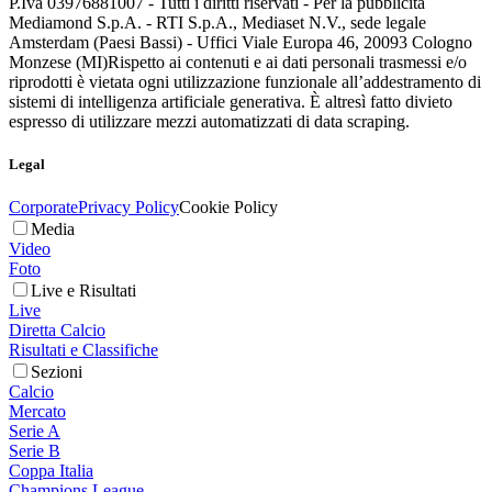
P.Iva 03976881007 - Tutti i diritti riservati - Per la pubblicità
Mediamond S.p.A. - RTI S.p.A., Mediaset N.V., sede legale
Amsterdam (Paesi Bassi) - Uffici Viale Europa 46, 20093 Cologno
Monzese (MI)
Rispetto ai contenuti e ai dati personali trasmessi e/o
riprodotti è vietata ogni utilizzazione funzionale all’addestramento di
sistemi di intelligenza artificiale generativa. È altresì fatto divieto
espresso di utilizzare mezzi automatizzati di data scraping.
Legal
Corporate
Privacy Policy
Cookie Policy
Media
Video
Foto
Live e Risultati
Live
Diretta Calcio
Risultati e Classifiche
Sezioni
Calcio
Mercato
Serie A
Serie B
Coppa Italia
Champions League