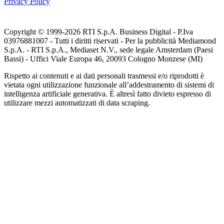
Privacy Policy
Copyright © 1999-
2026
RTI S.p.A. Business Digital - P.Iva
03976881007 - Tutti i diritti riservati - Per la pubblicità Mediamond
S.p.A. - RTI S.p.A., Mediaset N.V., sede legale Amsterdam (Paesi
Bassi) - Uffici Viale Europa 46, 20093 Cologno Monzese (MI)
Rispetto ai contenuti e ai dati personali trasmessi e/o riprodotti è
vietata ogni utilizzazione funzionale all’addestramento di sistemi di
intelligenza artificiale generativa. È altresì fatto divieto espresso di
utilizzare mezzi automatizzati di data scraping.