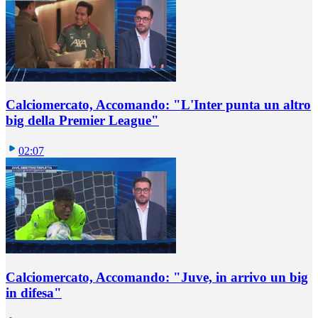
Calciomercato, Accomando: "L'Inter punta un altro
big della Premier League"
02:07
Calciomercato, Accomando: "Juve, in arrivo un big
in difesa"