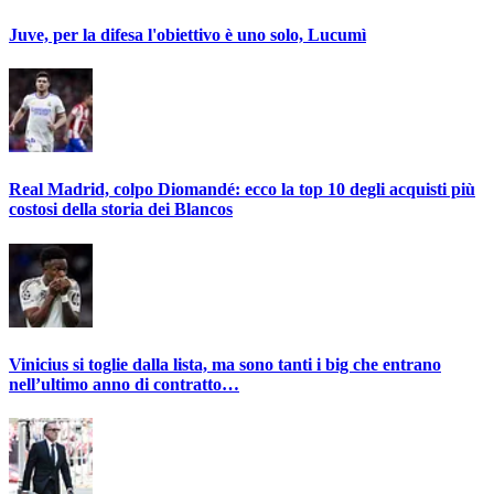
Juve, per la difesa l'obiettivo è uno solo, Lucumì
Real Madrid, colpo Diomandé: ecco la top 10 degli acquisti più
costosi della storia dei Blancos
Vinicius si toglie dalla lista, ma sono tanti i big che entrano
nell’ultimo anno di contratto…