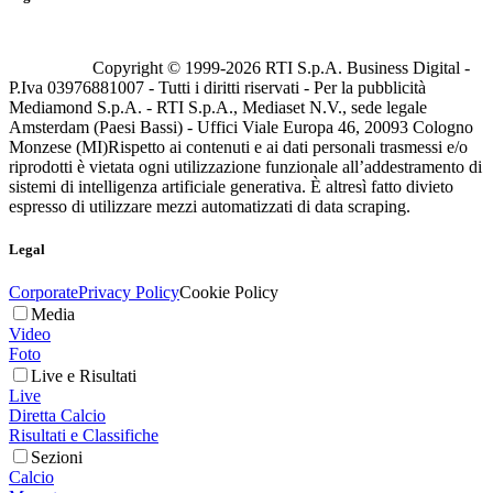
Copyright © 1999-
2026
RTI S.p.A. Business Digital -
P.Iva 03976881007 - Tutti i diritti riservati - Per la pubblicità
Mediamond S.p.A. - RTI S.p.A., Mediaset N.V., sede legale
Amsterdam (Paesi Bassi) - Uffici Viale Europa 46, 20093 Cologno
Monzese (MI)
Rispetto ai contenuti e ai dati personali trasmessi e/o
riprodotti è vietata ogni utilizzazione funzionale all’addestramento di
sistemi di intelligenza artificiale generativa. È altresì fatto divieto
espresso di utilizzare mezzi automatizzati di data scraping.
Legal
Corporate
Privacy Policy
Cookie Policy
Media
Video
Foto
Live e Risultati
Live
Diretta Calcio
Risultati e Classifiche
Sezioni
Calcio