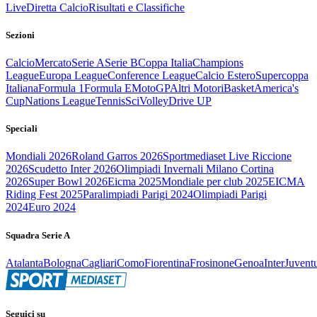
Live
Diretta Calcio
Risultati e Classifiche
Sezioni
Calcio
Mercato
Serie A
Serie B
Coppa Italia
Champions
League
Europa League
Conference League
Calcio Estero
Supercoppa
Italiana
Formula 1
Formula E
MotoGP
Altri Motori
Basket
America's
Cup
Nations League
Tennis
Sci
Volley
Drive UP
Speciali
Mondiali 2026
Roland Garros 2026
Sportmediaset Live Riccione
2026
Scudetto Inter 2026
Olimpiadi Invernali Milano Cortina
2026
Super Bowl 2026
Eicma 2025
Mondiale per club 2025
EICMA
Riding Fest 2025
Paralimpiadi Parigi 2024
Olimpiadi Parigi
2024
Euro 2024
Squadra Serie A
Atalanta
Bologna
Cagliari
Como
Fiorentina
Frosinone
Genoa
Inter
Juvent
Seguici su