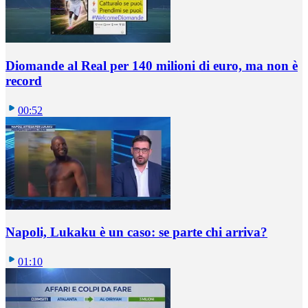
Diomande al Real per 140 milioni di euro, ma non è
record
00:52
Napoli, Lukaku è un caso: se parte chi arriva?
01:10