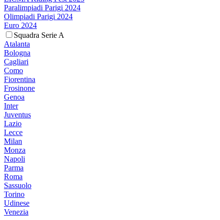
Paralimpiadi Parigi 2024
Olimpiadi Parigi 2024
Euro 2024
Squadra Serie A
Atalanta
Bologna
Cagliari
Como
Fiorentina
Frosinone
Genoa
Inter
Juventus
Lazio
Lecce
Milan
Monza
Napoli
Parma
Roma
Sassuolo
Torino
Udinese
Venezia