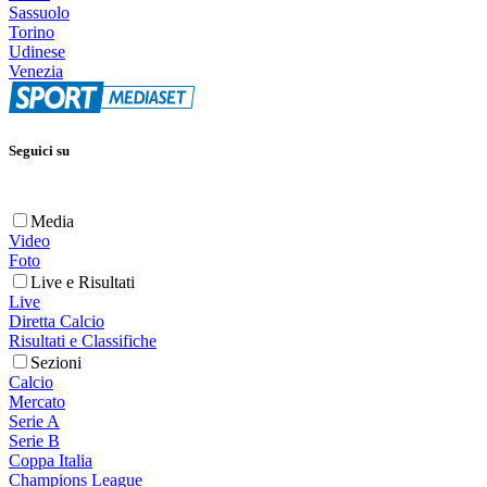
Sassuolo
Torino
Udinese
Venezia
Seguici su
Media
Video
Foto
Live e Risultati
Live
Diretta Calcio
Risultati e Classifiche
Sezioni
Calcio
Mercato
Serie A
Serie B
Coppa Italia
Champions League