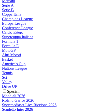
Mercato
Serie A
Serie B
Coppa Italia
Champions League
Europa League
Conference League
Calcio Estero
Supercoppa Italiana
Formula 1
Formula E
MotoGP
Altri Motori
Basket
America's Cup
Nations League
Tennis
Sci
Volley
Drive UP
Speciali
Mondiali 2026
Roland Garros 2026
Sportmediaset Live Riccione 2026
Scudetto Inter 2026