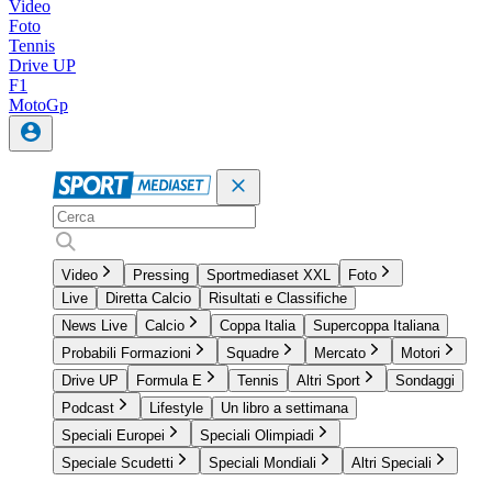
Video
Foto
Tennis
Drive UP
F1
MotoGp
Video
Pressing
Sportmediaset XXL
Foto
Live
Diretta Calcio
Risultati e Classifiche
News Live
Calcio
Coppa Italia
Supercoppa Italiana
Probabili Formazioni
Squadre
Mercato
Motori
Drive UP
Formula E
Tennis
Altri Sport
Sondaggi
Podcast
Lifestyle
Un libro a settimana
Speciali Europei
Speciali Olimpiadi
Speciale Scudetti
Speciali Mondiali
Altri Speciali