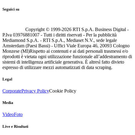
Seguici su
Copyright © 1999-
2026
RTI S.p.A. Business Digital -
P.Iva 03976881007 - Tutti i diritti riservati - Per la pubblicità
Mediamond S.p.A. - RTI S.p.A., Mediaset N.V., sede legale
Amsterdam (Paesi Bassi) - Uffici Viale Europa 46, 20093 Cologno
Monzese (MI)
Rispetto ai contenuti e ai dati personali trasmessi e/o
riprodotti è vietata ogni utilizzazione funzionale all’addestramento di
sistemi di intelligenza artificiale generativa. È altresì fatto divieto
espresso di utilizzare mezzi automatizzati di data scraping.
Legal
Corporate
Privacy Policy
Cookie Policy
Media
Video
Foto
Live e Risultati