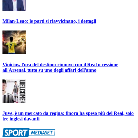
Milan-Leao: le parti si riavvicinano, i dettagli
Vinicius, l'ora del destino: rinnovo con il Real o cessione
all'Arsenal, tutto su uno degli affari dell'anno
Juve, è un mercato da regina: finora ha speso più del Real, solo
tre inglesi davanti