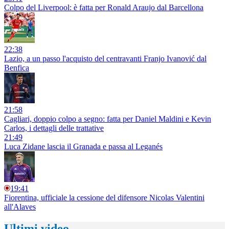
Colpo del Liverpool: è fatta per Ronald Araujo dal Barcellona
22:38
Lazio, a un passo l'acquisto del centravanti Franjo Ivanović dal
Benfica
21:58
Cagliari, doppio colpo a segno: fatta per Daniel Maldini e Kevin
Carlos, i dettagli delle trattative
21:49
Luca Zidane lascia il Granada e passa al Leganés
19:41
Fiorentina, ufficiale la cessione del difensore Nicolas Valentini
all'Alaves
Ultimi video