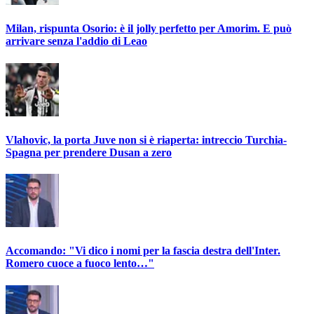
Milan, rispunta Osorio: è il jolly perfetto per Amorim. E può
arrivare senza l'addio di Leao
Vlahovic, la porta Juve non si è riaperta: intreccio Turchia-
Spagna per prendere Dusan a zero
Accomando: "Vi dico i nomi per la fascia destra dell'Inter.
Romero cuoce a fuoco lento…"