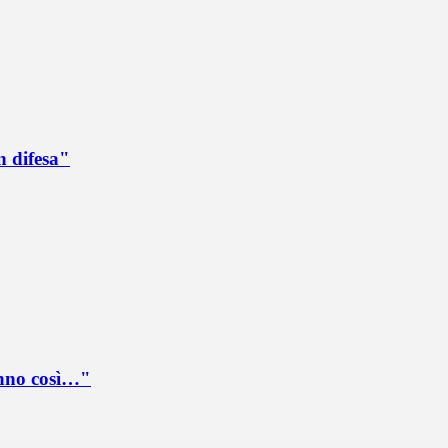
n difesa"
anno così…"