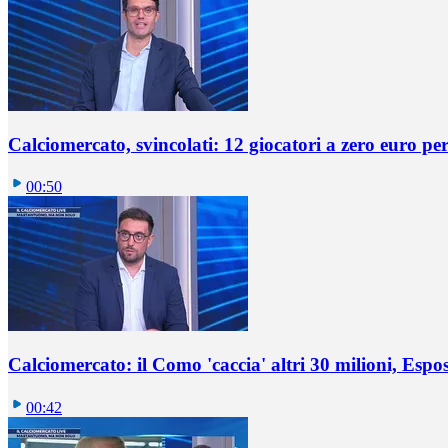
Calciomercato, svincolati: 12 giocatori a zero euro pe
00:50
Calciomercato: il Como 'caccia' altri 30 milioni, Espos
00:42