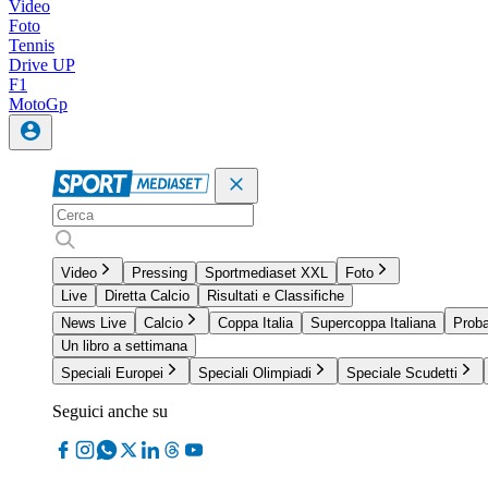
Video
Foto
Tennis
Drive UP
F1
MotoGp
Video
Pressing
Sportmediaset XXL
Foto
Live
Diretta Calcio
Risultati e Classifiche
News Live
Calcio
Coppa Italia
Supercoppa Italiana
Proba
Un libro a settimana
Speciali Europei
Speciali Olimpiadi
Speciale Scudetti
Seguici anche su