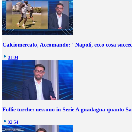
Calciomercato, Accomando: "Napoli, ecco cosa succ
01:04
Follie turche: nessuno in Serie A guadagna quanto S
02:54