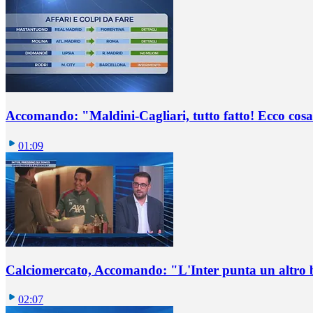
Accomando: "Maldini-Cagliari, tutto fatto! Ecco cosa
01:09
Calciomercato, Accomando: "L'Inter punta un altro 
02:07