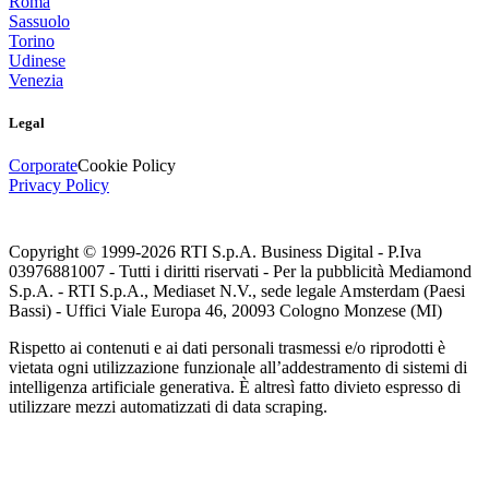
Roma
Sassuolo
Torino
Udinese
Venezia
Legal
Corporate
Cookie Policy
Privacy Policy
Copyright © 1999-
2026
RTI S.p.A. Business Digital - P.Iva
03976881007 - Tutti i diritti riservati - Per la pubblicità Mediamond
S.p.A. - RTI S.p.A., Mediaset N.V., sede legale Amsterdam (Paesi
Bassi) - Uffici Viale Europa 46, 20093 Cologno Monzese (MI)
Rispetto ai contenuti e ai dati personali trasmessi e/o riprodotti è
vietata ogni utilizzazione funzionale all’addestramento di sistemi di
intelligenza artificiale generativa. È altresì fatto divieto espresso di
utilizzare mezzi automatizzati di data scraping.