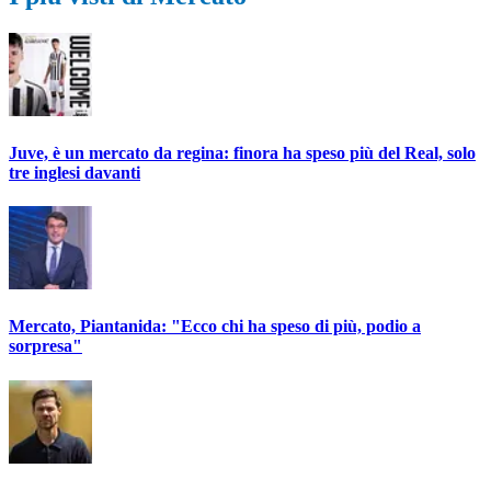
Juve, è un mercato da regina: finora ha speso più del Real, solo
tre inglesi davanti
Mercato, Piantanida: "Ecco chi ha speso di più, podio a
sorpresa"