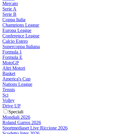
Mercato
Serie A
Serie B
Coppa Italia
Champions League
Europa League
Conference League
Calcio Estero
Supercoppa Italiana
Formula 1
Formula E
MotoGP
Altri Motori
Basket
America's Cup
Nations League
Tennis
Sci
Volley
Drive UP
Speciali
Mondiali 2026
Roland Garros 2026
Sportmediaset Live Riccione 2026
Scudetto Inter 2026