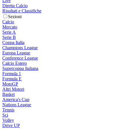
Live
Diretta Calcio
Risultati e Classifiche
Sezioni
Calcio
Mercato
Serie A
Serie B
Coppa Italia
Champions League
Europa League
Conference League
Calcio Estero
Supercoppa Italiana
Formula 1
Formula E
MotoGP
Altri Motori
Basket
America's Cup
Nations League
Tennis
Sci
Volley
Drive UP