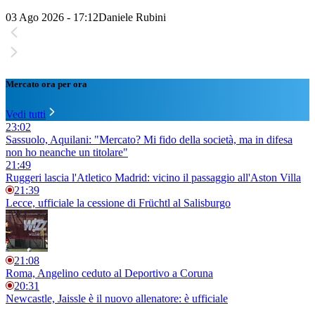
03 Ago 2026 - 17:12
Daniele Rubini
Mercato ora per ora
Vedi tutti
23:02
Sassuolo, Aquilani: "Mercato? Mi fido della società, ma in difesa
non ho neanche un titolare"
21:49
Ruggeri lascia l'Atletico Madrid: vicino il passaggio all'Aston Villa
21:39
Lecce, ufficiale la cessione di Früchtl al Salisburgo
21:08
Roma, Angelino ceduto al Deportivo a Coruna
20:31
Newcastle, Jaissle è il nuovo allenatore: è ufficiale