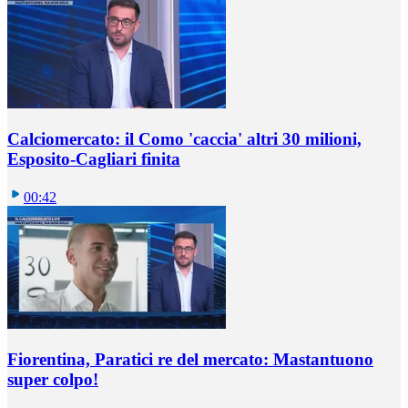
Calciomercato: il Como 'caccia' altri 30 milioni,
Esposito-Cagliari finita
00:42
Fiorentina, Paratici re del mercato: Mastantuono
super colpo!