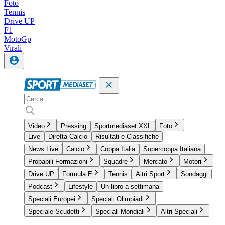
Foto
Tennis
Drive UP
F1
MotoGp
Virali
Video
Pressing
Sportmediaset XXL
Foto
Live
Diretta Calcio
Risultati e Classifiche
News Live
Calcio
Coppa Italia
Supercoppa Italiana
Probabili Formazioni
Squadre
Mercato
Motori
Drive UP
Formula E
Tennis
Altri Sport
Sondaggi
Podcast
Lifestyle
Un libro a settimana
Speciali Europei
Speciali Olimpiadi
Speciale Scudetti
Speciali Mondiali
Altri Speciali