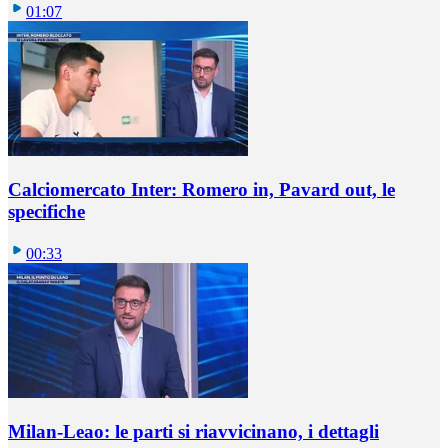
01:07
Calciomercato Inter: Romero in, Pavard out, le
specifiche
00:33
Milan-Leao: le parti si riavvicinano, i dettagli