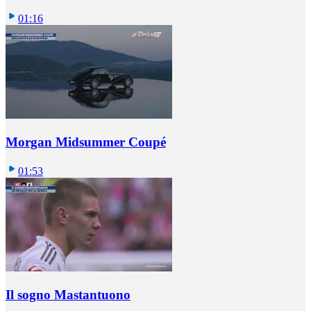
01:16
Morgan Midsummer Coupé
01:53
Il sogno Mastantuono