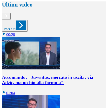
Ultimi video
Vedi tutti
00:28
Accomando: "Juventus, mercato in uscita: via
Adzic, ma occhio alla formula"
01:04