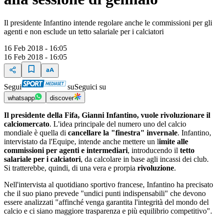
Il presidente Infantino intende regolare anche le commissioni per gli
agenti e non esclude un tetto salariale per i calciatori
16 Feb 2018 - 16:05
16 Feb 2018 - 16:05
Segui
su
Seguici su
whatsapp
discover
Il presidente della Fifa, Gianni Infantino, vuole rivoluzionare il
calciomercato
. L'idea principale del numero uno del calcio
mondiale è quella di
cancellare la "finestra" invernale
. Infantino,
intervistato da l'Equipe, intende anche mettere un l
imite alle
commissioni per agenti e intermediari
, introducendo il
tetto
salariale per i calciatori
, da calcolare in base agli incassi dei club.
Si tratterebbe, quindi, di una vera e prorpia
rivoluzione
.
Nell'intervista al quotidiano sportivo francese, Infantino ha precisato
che il suo piano prevede "undici punti indispensabili" che devono
essere analizzati "affinché venga garantita l'integrità del mondo del
calcio e ci siano maggiore trasparenza e più equilibrio competitivo".