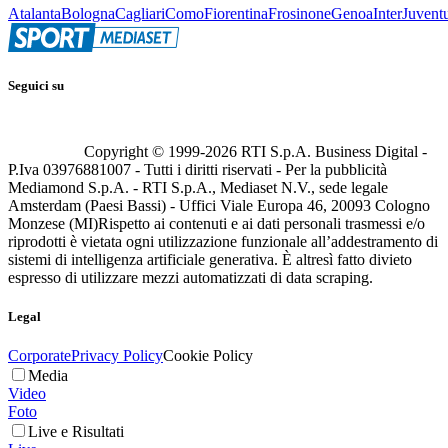
Atalanta
Bologna
Cagliari
Como
Fiorentina
Frosinone
Genoa
Inter
Juvent
Seguici su
Copyright © 1999-
2026
RTI S.p.A. Business Digital -
P.Iva 03976881007 - Tutti i diritti riservati - Per la pubblicità
Mediamond S.p.A. - RTI S.p.A., Mediaset N.V., sede legale
Amsterdam (Paesi Bassi) - Uffici Viale Europa 46, 20093 Cologno
Monzese (MI)
Rispetto ai contenuti e ai dati personali trasmessi e/o
riprodotti è vietata ogni utilizzazione funzionale all’addestramento di
sistemi di intelligenza artificiale generativa. È altresì fatto divieto
espresso di utilizzare mezzi automatizzati di data scraping.
Legal
Corporate
Privacy Policy
Cookie Policy
Media
Video
Foto
Live e Risultati