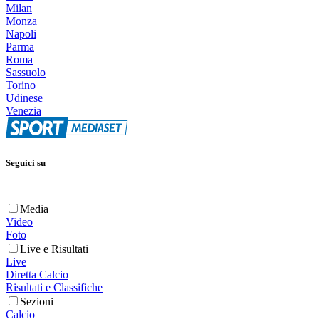
Milan
Monza
Napoli
Parma
Roma
Sassuolo
Torino
Udinese
Venezia
Seguici su
Media
Video
Foto
Live e Risultati
Live
Diretta Calcio
Risultati e Classifiche
Sezioni
Calcio