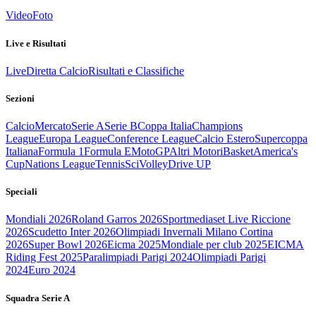
Video
Foto
Live e Risultati
Live
Diretta Calcio
Risultati e Classifiche
Sezioni
Calcio
Mercato
Serie A
Serie B
Coppa Italia
Champions
League
Europa League
Conference League
Calcio Estero
Supercoppa
Italiana
Formula 1
Formula E
MotoGP
Altri Motori
Basket
America's
Cup
Nations League
Tennis
Sci
Volley
Drive UP
Speciali
Mondiali 2026
Roland Garros 2026
Sportmediaset Live Riccione
2026
Scudetto Inter 2026
Olimpiadi Invernali Milano Cortina
2026
Super Bowl 2026
Eicma 2025
Mondiale per club 2025
EICMA
Riding Fest 2025
Paralimpiadi Parigi 2024
Olimpiadi Parigi
2024
Euro 2024
Squadra Serie A