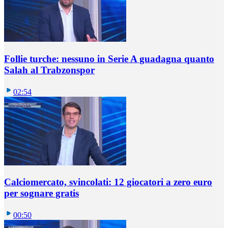
Follie turche: nessuno in Serie A guadagna quanto
Salah al Trabzonspor
02:54
Calciomercato, svincolati: 12 giocatori a zero euro
per sognare gratis
00:50