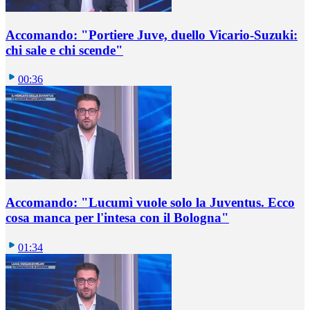
Accomando: "Portiere Juve, duello Vicario-Suzuki:
chi sale e chi scende"
00:36
Accomando: "Lucumì vuole solo la Juventus. Ecco
cosa manca per l'intesa con il Bologna"
01:34