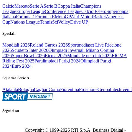
Calcio
Mercato
Serie A
Serie B
Coppa Italia
Champions
League
Europa League
Conference League
Calcio Estero
Supercoppa
Italiana
Formula 1
Formula E
MotoGP
Altri Motori
Basket
America's
Cup
Nations League
Tennis
Sci
Volley
Drive UP
Speciali
Mondiali 2026
Roland Garros 2026
Sportmediaset Live Riccione
2026
Scudetto Inter 2026
Olimpiadi Invernali Milano Cortina
2026
Super Bowl 2026
Eicma 2025
Mondiale per club 2025
EICMA
Riding Fest 2025
Paralimpiadi Parigi 2024
Olimpiadi Parigi
2024
Euro 2024
Squadra Serie A
Atalanta
Bologna
Cagliari
Como
Fiorentina
Frosinone
Genoa
Inter
Juvent
Seguici su
Copyright © 1999-
2026
RTI S.p.A. Business Digital -