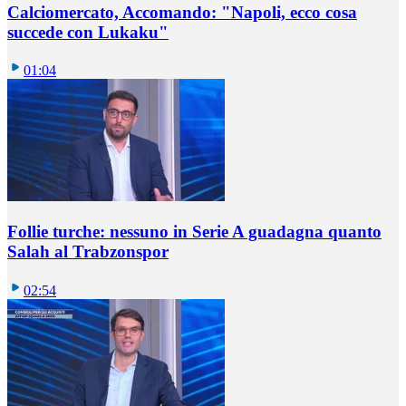
Calciomercato, Accomando: "Napoli, ecco cosa
succede con Lukaku"
01:04
Follie turche: nessuno in Serie A guadagna quanto
Salah al Trabzonspor
02:54