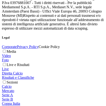
P.Iva 03976881007 - Tutti i diritti riservati - Per la pubblicità
Mediamond S.p.A. - RTI S.p.A., Mediaset N.V., sede legale
Amsterdam (Paesi Bassi) - Uffici Viale Europa 46, 20093 Cologno
Monzese (MI)
Rispetto ai contenuti e ai dati personali trasmessi e/o
riprodotti è vietata ogni utilizzazione funzionale all’addestramento di
sistemi di intelligenza artificiale generativa. È altresì fatto divieto
espresso di utilizzare mezzi automatizzati di data scraping.
Legal
Corporate
Privacy Policy
Cookie Policy
Media
Video
Foto
Live e Risultati
Live
Diretta Calcio
Risultati e Classifiche
Sezioni
Calcio
Mercato
Serie A
Serie B
Coppa Italia