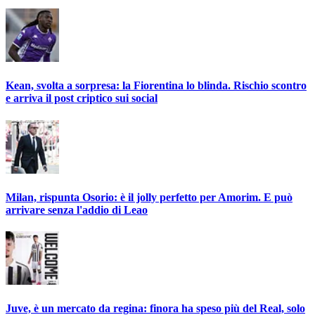
Kean, svolta a sorpresa: la Fiorentina lo blinda. Rischio scontro
e arriva il post criptico sui social
Milan, rispunta Osorio: è il jolly perfetto per Amorim. E può
arrivare senza l'addio di Leao
Juve, è un mercato da regina: finora ha speso più del Real, solo