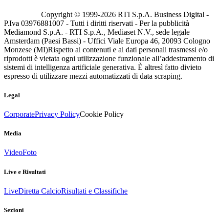
Copyright © 1999-
2026
RTI S.p.A. Business Digital -
P.Iva 03976881007 - Tutti i diritti riservati - Per la pubblicità
Mediamond S.p.A. - RTI S.p.A., Mediaset N.V., sede legale
Amsterdam (Paesi Bassi) - Uffici Viale Europa 46, 20093 Cologno
Monzese (MI)
Rispetto ai contenuti e ai dati personali trasmessi e/o
riprodotti è vietata ogni utilizzazione funzionale all’addestramento di
sistemi di intelligenza artificiale generativa. È altresì fatto divieto
espresso di utilizzare mezzi automatizzati di data scraping.
Legal
Corporate
Privacy Policy
Cookie Policy
Media
Video
Foto
Live e Risultati
Live
Diretta Calcio
Risultati e Classifiche
Sezioni