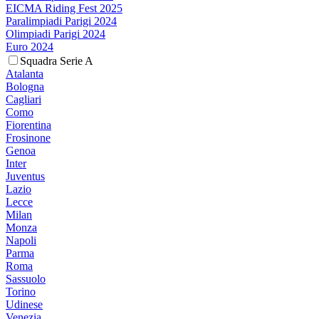
EICMA Riding Fest 2025
Paralimpiadi Parigi 2024
Olimpiadi Parigi 2024
Euro 2024
Squadra Serie A
Atalanta
Bologna
Cagliari
Como
Fiorentina
Frosinone
Genoa
Inter
Juventus
Lazio
Lecce
Milan
Monza
Napoli
Parma
Roma
Sassuolo
Torino
Udinese
Venezia