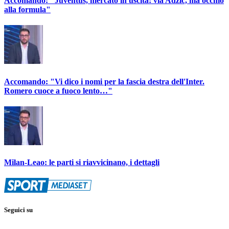
Accomando: "Juventus, mercato in uscita: via Adzic, ma occhio
alla formula"
Accomando: "Vi dico i nomi per la fascia destra dell'Inter.
Romero cuoce a fuoco lento…"
Milan-Leao: le parti si riavvicinano, i dettagli
Seguici su