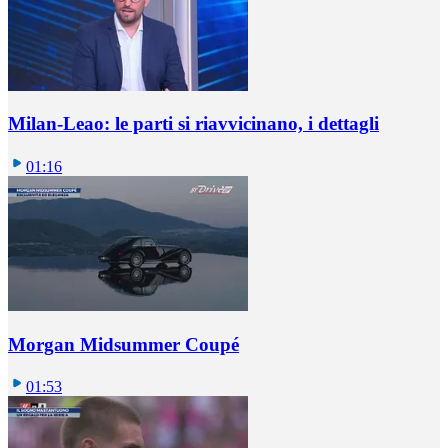
Milan-Leao: le parti si riavvicinano, i dettagli
01:16
Morgan Midsummer Coupé
01:53