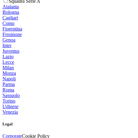
Squadra Serie A
Atalanta
Bologna
Cagliari
Como
Fiorentina
Frosinone
Genoa
Inter
Juventus
Lazio
Lecce
Milan
Monza
Napoli
Parma
Roma
Sassuolo
Torino
Udinese
Venezia
Legal
Corporate
Cookie Policy