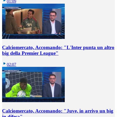
01:09
Calciomercato, Accomando: "L'Inter punta un altro
big della Premier League"
02:07
Calciomercato, Accomando: "Juve, in arrivo un big
in difesa"