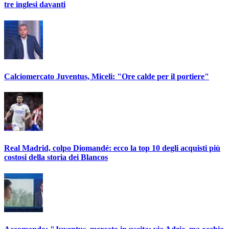
tre inglesi davanti
Calciomercato Juventus, Miceli: "Ore calde per il portiere"
Real Madrid, colpo Diomandé: ecco la top 10 degli acquisti più
costosi della storia dei Blancos