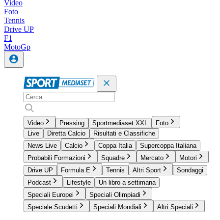
Video
Foto
Tennis
Drive UP
F1
MotoGp
Video
Pressing
Sportmediaset XXL
Foto
Live
Diretta Calcio
Risultati e Classifiche
News Live
Calcio
Coppa Italia
Supercoppa Italiana
Probabili Formazioni
Squadre
Mercato
Motori
Drive UP
Formula E
Tennis
Altri Sport
Sondaggi
Podcast
Lifestyle
Un libro a settimana
Speciali Europei
Speciali Olimpiadi
Speciale Scudetti
Speciali Mondiali
Altri Speciali