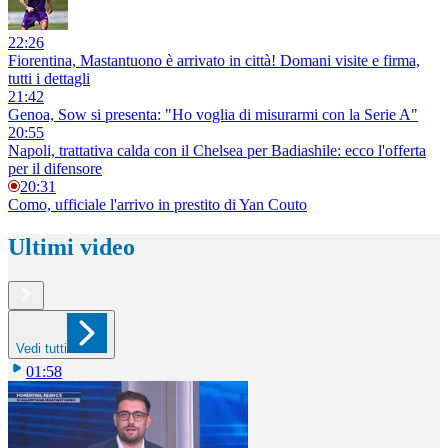
22:26
Fiorentina, Mastantuono è arrivato in città! Domani visite e firma,
tutti i dettagli
21:42
Genoa, Sow si presenta: "Ho voglia di misurarmi con la Serie A"
20:55
Napoli, trattativa calda con il Chelsea per Badiashile: ecco l'offerta
per il difensore
20:31
Como, ufficiale l'arrivo in prestito di Yan Couto
Ultimi video
Vedi tutti
01:58