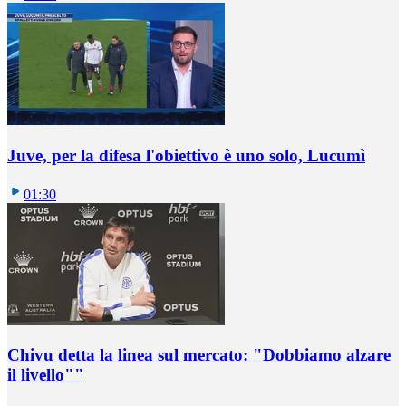
Juve, per la difesa l'obiettivo è uno solo, Lucumì
01:30
Chivu detta la linea sul mercato: "Dobbiamo alzare
il livello""