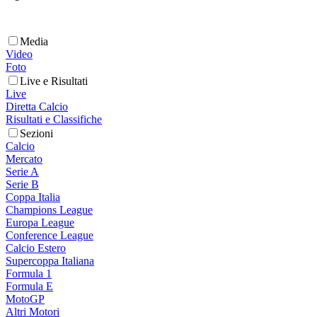
Media
Video
Foto
Live e Risultati
Live
Diretta Calcio
Risultati e Classifiche
Sezioni
Calcio
Mercato
Serie A
Serie B
Coppa Italia
Champions League
Europa League
Conference League
Calcio Estero
Supercoppa Italiana
Formula 1
Formula E
MotoGP
Altri Motori