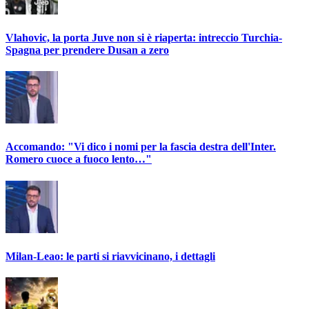
Vlahovic, la porta Juve non si è riaperta: intreccio Turchia-
Spagna per prendere Dusan a zero
Accomando: "Vi dico i nomi per la fascia destra dell'Inter.
Romero cuoce a fuoco lento…"
Milan-Leao: le parti si riavvicinano, i dettagli