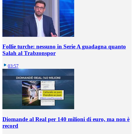
Follie turche: nessuno in Serie A guadagna quanto
Salah al Trabzonspor
03:57
Diomande al Real per 140 milioni di euro, ma non è
record