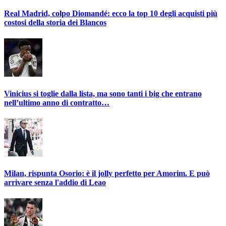
Real Madrid, colpo Diomandé: ecco la top 10 degli acquisti più
costosi della storia dei Blancos
Vinicius si toglie dalla lista, ma sono tanti i big che entrano
nell’ultimo anno di contratto…
Milan, rispunta Osorio: è il jolly perfetto per Amorim. E può
arrivare senza l'addio di Leao