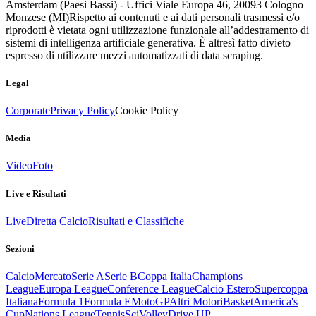
Amsterdam (Paesi Bassi) - Uffici Viale Europa 46, 20093 Cologno
Monzese (MI)
Rispetto ai contenuti e ai dati personali trasmessi e/o
riprodotti è vietata ogni utilizzazione funzionale all’addestramento di
sistemi di intelligenza artificiale generativa. È altresì fatto divieto
espresso di utilizzare mezzi automatizzati di data scraping.
Legal
Corporate
Privacy Policy
Cookie Policy
Media
Video
Foto
Live e Risultati
Live
Diretta Calcio
Risultati e Classifiche
Sezioni
Calcio
Mercato
Serie A
Serie B
Coppa Italia
Champions
League
Europa League
Conference League
Calcio Estero
Supercoppa
Italiana
Formula 1
Formula E
MotoGP
Altri Motori
Basket
America's
Cup
Nations League
Tennis
Sci
Volley
Drive UP