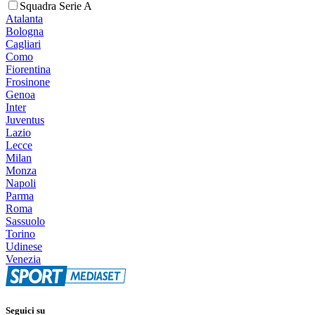
Squadra Serie A
Atalanta
Bologna
Cagliari
Como
Fiorentina
Frosinone
Genoa
Inter
Juventus
Lazio
Lecce
Milan
Monza
Napoli
Parma
Roma
Sassuolo
Torino
Udinese
Venezia
Seguici su