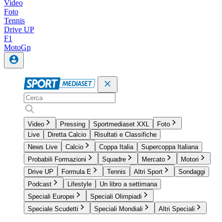
Video
Foto
Tennis
Drive UP
F1
MotoGp
Video
Pressing
Sportmediaset XXL
Foto
Live
Diretta Calcio
Risultati e Classifiche
News Live
Calcio
Coppa Italia
Supercoppa Italiana
Probabili Formazioni
Squadre
Mercato
Motori
Drive UP
Formula E
Tennis
Altri Sport
Sondaggi
Podcast
Lifestyle
Un libro a settimana
Speciali Europei
Speciali Olimpiadi
Speciale Scudetti
Speciali Mondiali
Altri Speciali