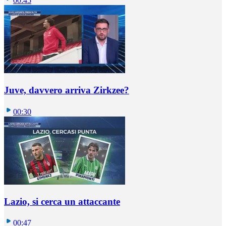
00:45
Juve, davvero arriva Zirkzee?
00:30
Lazio, si cerca un attaccante
00:47