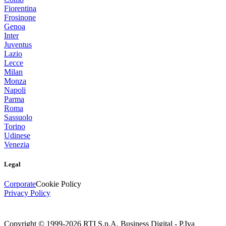
Fiorentina
Frosinone
Genoa
Inter
Juventus
Lazio
Lecce
Milan
Monza
Napoli
Parma
Roma
Sassuolo
Torino
Udinese
Venezia
Legal
Corporate
Cookie Policy
Privacy Policy
Copyright © 1999-
2026
RTI S.p.A. Business Digital - P.Iva