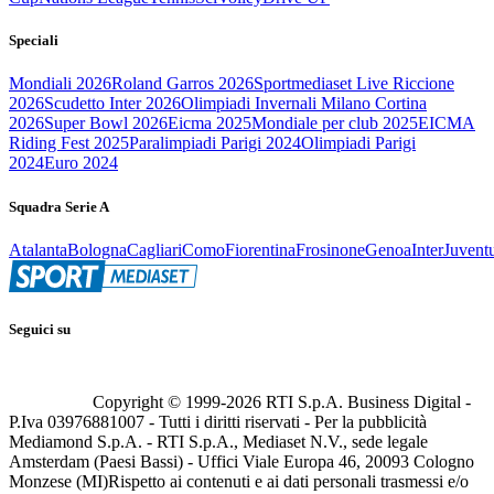
Speciali
Mondiali 2026
Roland Garros 2026
Sportmediaset Live Riccione
2026
Scudetto Inter 2026
Olimpiadi Invernali Milano Cortina
2026
Super Bowl 2026
Eicma 2025
Mondiale per club 2025
EICMA
Riding Fest 2025
Paralimpiadi Parigi 2024
Olimpiadi Parigi
2024
Euro 2024
Squadra Serie A
Atalanta
Bologna
Cagliari
Como
Fiorentina
Frosinone
Genoa
Inter
Juvent
Seguici su
Copyright © 1999-
2026
RTI S.p.A. Business Digital -
P.Iva 03976881007 - Tutti i diritti riservati - Per la pubblicità
Mediamond S.p.A. - RTI S.p.A., Mediaset N.V., sede legale
Amsterdam (Paesi Bassi) - Uffici Viale Europa 46, 20093 Cologno
Monzese (MI)
Rispetto ai contenuti e ai dati personali trasmessi e/o