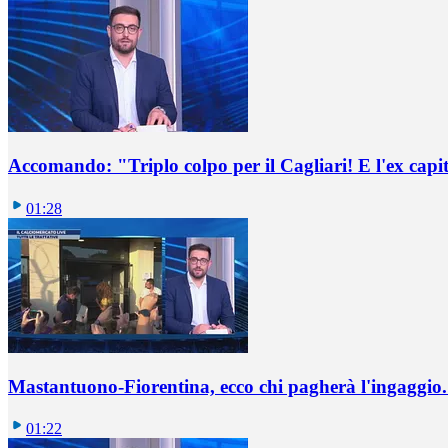
Accomando: "Triplo colpo per il Cagliari! E l'ex capi
01:28
Mastantuono-Fiorentina, ecco chi pagherà l'ingaggio. 
01:22