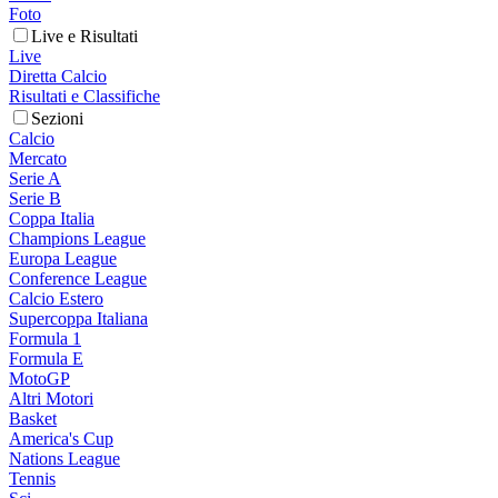
Foto
Live e Risultati
Live
Diretta Calcio
Risultati e Classifiche
Sezioni
Calcio
Mercato
Serie A
Serie B
Coppa Italia
Champions League
Europa League
Conference League
Calcio Estero
Supercoppa Italiana
Formula 1
Formula E
MotoGP
Altri Motori
Basket
America's Cup
Nations League
Tennis