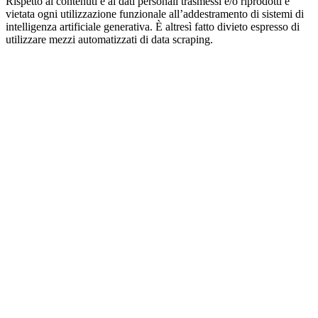
Rispetto ai contenuti e ai dati personali trasmessi e/o riprodotti è
vietata ogni utilizzazione funzionale all’addestramento di sistemi di
intelligenza artificiale generativa. È altresì fatto divieto espresso di
utilizzare mezzi automatizzati di data scraping.