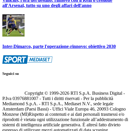
Vinicius, l'ora del destino: rinnovo con il Real o cessione
all'Arsenal, tutto su uno degli affari dell'anno
Inter-Dimarco, parte l'operazione-rinnovo: obiettivo 2030
Seguici su
Copyright © 1999-
2026
RTI S.p.A. Business Digital -
P.Iva 03976881007 - Tutti i diritti riservati - Per la pubblicità
Mediamond S.p.A. - RTI S.p.A., Mediaset N.V., sede legale
Amsterdam (Paesi Bassi) - Uffici Viale Europa 46, 20093 Cologno
Monzese (MI)
Rispetto ai contenuti e ai dati personali trasmessi e/o
riprodotti è vietata ogni utilizzazione funzionale all’addestramento di
sistemi di intelligenza artificiale generativa. È altresì fatto divieto
espresso di utilizzare mezzi automatizzati di data scraping.