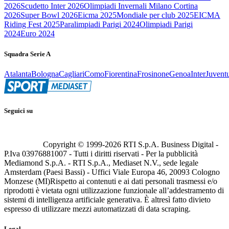
2026
Scudetto Inter 2026
Olimpiadi Invernali Milano Cortina
2026
Super Bowl 2026
Eicma 2025
Mondiale per club 2025
EICMA
Riding Fest 2025
Paralimpiadi Parigi 2024
Olimpiadi Parigi
2024
Euro 2024
Squadra Serie A
Atalanta
Bologna
Cagliari
Como
Fiorentina
Frosinone
Genoa
Inter
Juvent
Seguici su
Copyright © 1999-
2026
RTI S.p.A. Business Digital -
P.Iva 03976881007 - Tutti i diritti riservati - Per la pubblicità
Mediamond S.p.A. - RTI S.p.A., Mediaset N.V., sede legale
Amsterdam (Paesi Bassi) - Uffici Viale Europa 46, 20093 Cologno
Monzese (MI)
Rispetto ai contenuti e ai dati personali trasmessi e/o
riprodotti è vietata ogni utilizzazione funzionale all’addestramento di
sistemi di intelligenza artificiale generativa. È altresì fatto divieto
espresso di utilizzare mezzi automatizzati di data scraping.
Legal