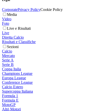
Corporate
Privacy Policy
Cookie Policy
Media
Video
Foto
Live e Risultati
Live
Diretta Calcio
Risultati e Classifiche
Sezioni
Calcio
Mercato
Serie A
Serie B
Coppa Italia
Champions League
Europa League
Conference League
Calcio Estero
Supercoppa Italiana
Formula 1
Formula E
MotoGP
Altri Motori