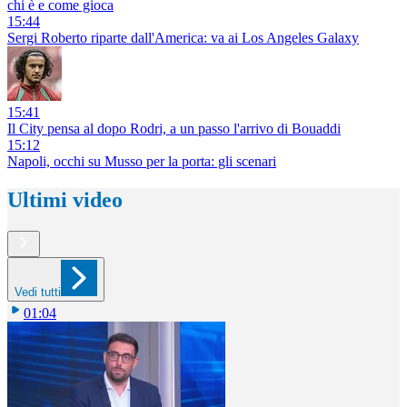
chi è e come gioca
15:44
Sergi Roberto riparte dall'America: va ai Los Angeles Galaxy
15:41
Il City pensa al dopo Rodri, a un passo l'arrivo di Bouaddi
15:12
Napoli, occhi su Musso per la porta: gli scenari
Ultimi video
Vedi tutti
01:04