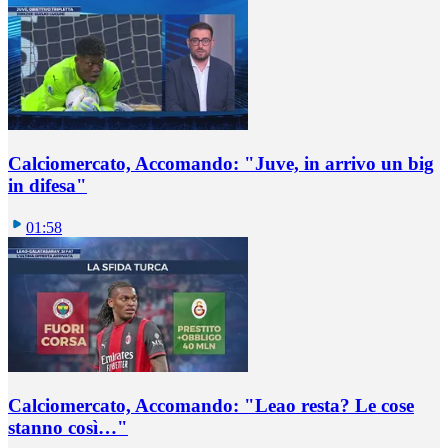
Calciomercato, Accomando: "Juve, in arrivo un big
in difesa"
01:58
Calciomercato, Accomando: "Leao resta? Le cose
stanno così…"