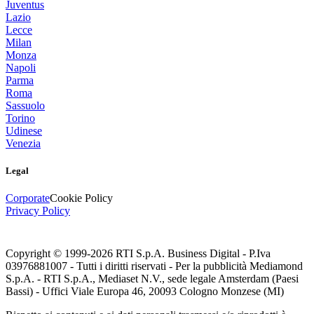
Juventus
Lazio
Lecce
Milan
Monza
Napoli
Parma
Roma
Sassuolo
Torino
Udinese
Venezia
Legal
Corporate
Cookie Policy
Privacy Policy
Copyright © 1999-
2026
RTI S.p.A. Business Digital - P.Iva
03976881007 - Tutti i diritti riservati - Per la pubblicità Mediamond
S.p.A. - RTI S.p.A., Mediaset N.V., sede legale Amsterdam (Paesi
Bassi) - Uffici Viale Europa 46, 20093 Cologno Monzese (MI)