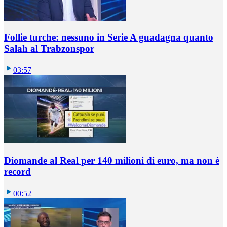
Follie turche: nessuno in Serie A guadagna quanto
Salah al Trabzonspor
03:57
Diomande al Real per 140 milioni di euro, ma non è
record
00:52