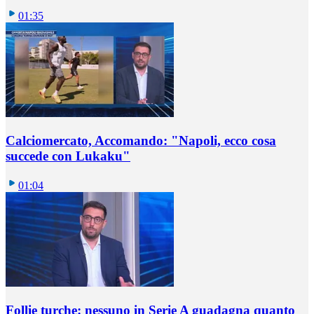
01:35
Calciomercato, Accomando: "Napoli, ecco cosa
succede con Lukaku"
01:04
Follie turche: nessuno in Serie A guadagna quanto