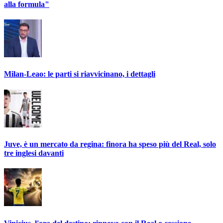
alla formula"
Milan-Leao: le parti si riavvicinano, i dettagli
Juve, è un mercato da regina: finora ha speso più del Real, solo
tre inglesi davanti