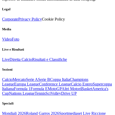
Legal
Corporate
Privacy Policy
Cookie Policy
Media
Video
Foto
Live e Risultati
Live
Diretta Calcio
Risultati e Classifiche
Sezioni
Calcio
Mercato
Serie A
Serie B
Coppa Italia
Champions
League
Europa League
Conference League
Calcio Estero
Supercoppa
Italiana
Formula 1
Formula E
MotoGP
Altri Motori
Basket
America's
Cup
Nations League
Tennis
Sci
Volley
Drive UP
Speciali
Mondiali 2026
Roland Garros 2026
Sportmediaset Live Riccione