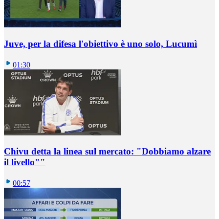
Juve, per la difesa l'obiettivo è uno solo, Lucumì
01:30
Chivu detta la linea sul mercato: "Dobbiamo alzare
il livello""
00:57