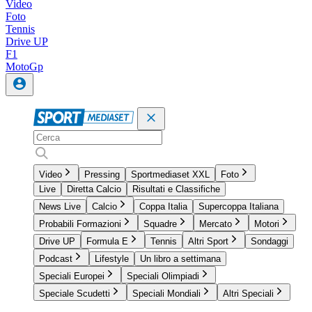
Video
Foto
Tennis
Drive UP
F1
MotoGp
Video
Pressing
Sportmediaset XXL
Foto
Live
Diretta Calcio
Risultati e Classifiche
News Live
Calcio
Coppa Italia
Supercoppa Italiana
Probabili Formazioni
Squadre
Mercato
Motori
Drive UP
Formula E
Tennis
Altri Sport
Sondaggi
Podcast
Lifestyle
Un libro a settimana
Speciali Europei
Speciali Olimpiadi
Speciale Scudetti
Speciali Mondiali
Altri Speciali