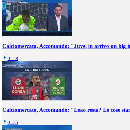
Calciomercato, Accomando: "Juve, in arrivo un big i
01:58
Calciomercato, Accomando: "Leao resta? Le cose st
01:35