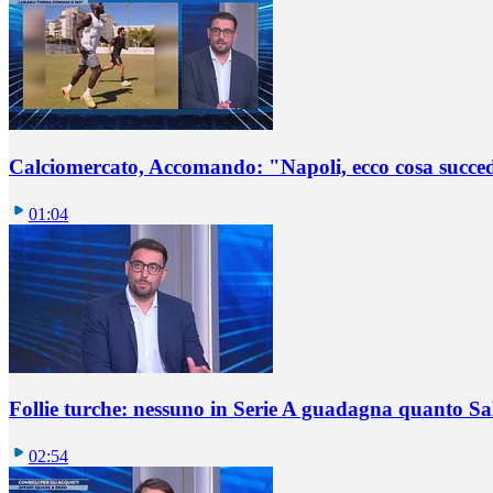
Calciomercato, Accomando: "Napoli, ecco cosa succ
01:04
Follie turche: nessuno in Serie A guadagna quanto S
02:54