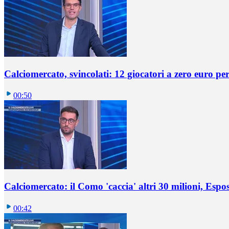
Calciomercato, svincolati: 12 giocatori a zero euro pe
00:50
Calciomercato: il Como 'caccia' altri 30 milioni, Espos
00:42