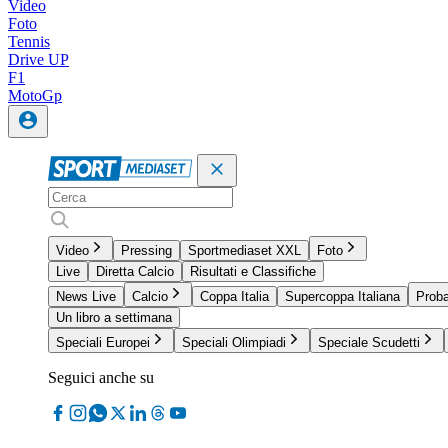
Video
Foto
Tennis
Drive UP
F1
MotoGp
Video
Pressing
Sportmediaset XXL
Foto
Live
Diretta Calcio
Risultati e Classifiche
News Live
Calcio
Coppa Italia
Supercoppa Italiana
Proba
Un libro a settimana
Speciali Europei
Speciali Olimpiadi
Speciale Scudetti
Seguici anche su