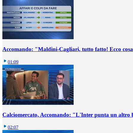
Accomando: "Maldini-Cagliari, tutto fatto! Ecco cosa
01:09
Calciomercato, Accomando: "L'Inter punta un altro 
02:07