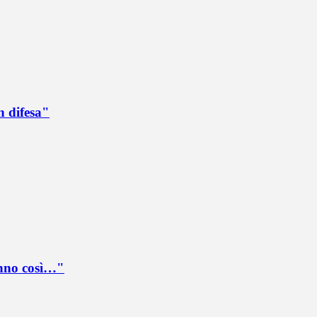
n difesa"
anno così…"