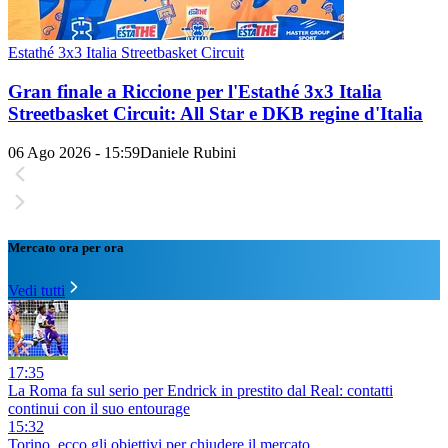
Estathé 3x3 Italia Streetbasket Circuit
Gran finale a Riccione per l'Estathé 3x3 Italia
Streetbasket Circuit: All Star e DKB regine d'Italia
06 Ago 2026 - 15:59
Daniele Rubini
Mercato ora per ora
Vedi tutti
17:35
La Roma fa sul serio per Endrick in prestito dal Real: contatti
continui con il suo entourage
15:32
Torino, ecco gli obiettivi per chiudere il mercato