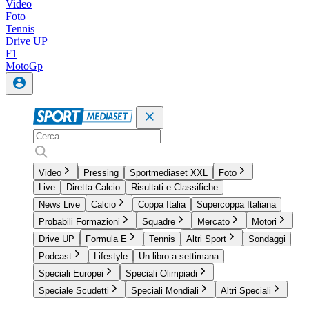
Video
Foto
Tennis
Drive UP
F1
MotoGp
Video
Pressing
Sportmediaset XXL
Foto
Live
Diretta Calcio
Risultati e Classifiche
News Live
Calcio
Coppa Italia
Supercoppa Italiana
Probabili Formazioni
Squadre
Mercato
Motori
Drive UP
Formula E
Tennis
Altri Sport
Sondaggi
Podcast
Lifestyle
Un libro a settimana
Speciali Europei
Speciali Olimpiadi
Speciale Scudetti
Speciali Mondiali
Altri Speciali