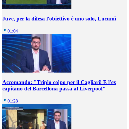
Juve, per la difesa l'obiettivo è uno solo, Lucumì
01:04
Accomando: "Triplo colpo per il Cagliari! E l'ex
capitano del Barcellona passa al Liverpool"
01:28