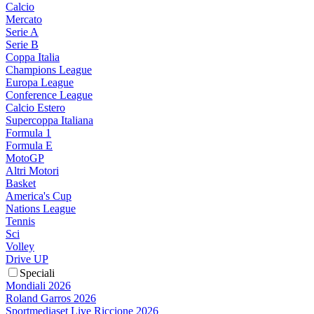
Calcio
Mercato
Serie A
Serie B
Coppa Italia
Champions League
Europa League
Conference League
Calcio Estero
Supercoppa Italiana
Formula 1
Formula E
MotoGP
Altri Motori
Basket
America's Cup
Nations League
Tennis
Sci
Volley
Drive UP
Speciali
Mondiali 2026
Roland Garros 2026
Sportmediaset Live Riccione 2026