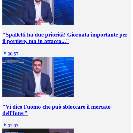
"Spalletti ha due priorità! Giornata importante per
il portiere, ma in attacco..."
00:57
"Vi dico l'uomo che può sbloccare il mercato
dell'Inter"
02:03