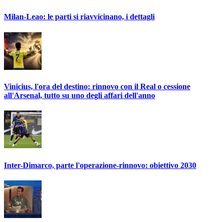
Milan-Leao: le parti si riavvicinano, i dettagli
Vinicius, l'ora del destino: rinnovo con il Real o cessione
all'Arsenal, tutto su uno degli affari dell'anno
Inter-Dimarco, parte l'operazione-rinnovo: obiettivo 2030