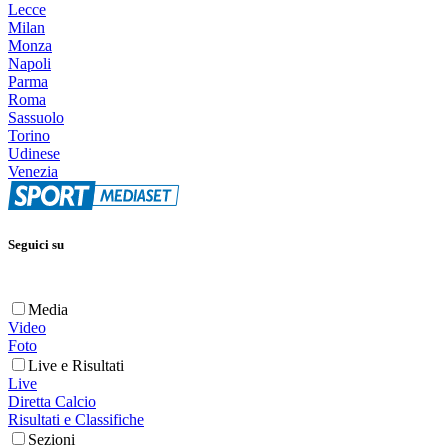
Lecce
Milan
Monza
Napoli
Parma
Roma
Sassuolo
Torino
Udinese
Venezia
Seguici su
Media
Video
Foto
Live e Risultati
Live
Diretta Calcio
Risultati e Classifiche
Sezioni