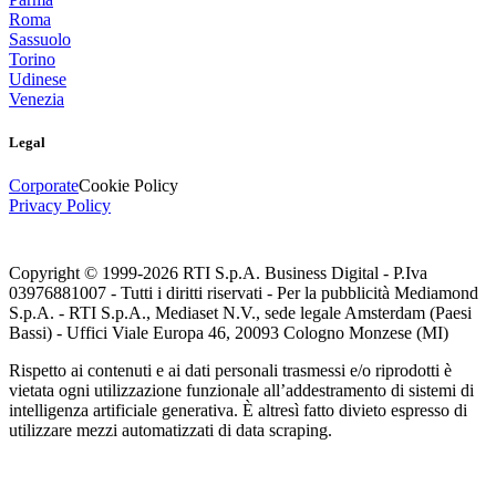
Roma
Sassuolo
Torino
Udinese
Venezia
Legal
Corporate
Cookie Policy
Privacy Policy
Copyright © 1999-
2026
RTI S.p.A. Business Digital - P.Iva
03976881007 - Tutti i diritti riservati - Per la pubblicità Mediamond
S.p.A. - RTI S.p.A., Mediaset N.V., sede legale Amsterdam (Paesi
Bassi) - Uffici Viale Europa 46, 20093 Cologno Monzese (MI)
Rispetto ai contenuti e ai dati personali trasmessi e/o riprodotti è
vietata ogni utilizzazione funzionale all’addestramento di sistemi di
intelligenza artificiale generativa. È altresì fatto divieto espresso di
utilizzare mezzi automatizzati di data scraping.