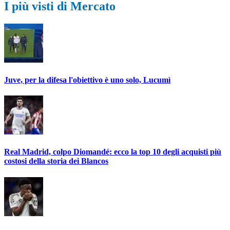
I più visti di Mercato
Juve, per la difesa l'obiettivo è uno solo, Lucumì
Real Madrid, colpo Diomandé: ecco la top 10 degli acquisti più
costosi della storia dei Blancos