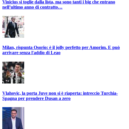
Vinicius si toglie dalla lista, ma sono tanti i big che entrano
nell’ultimo anno di contratto…
Milan, rispunta Osorio: è il jolly perfetto per Amorim. E può
arrivare senza l'addio di Leao
Vlahovic, la porta Juve non si è riaperta: intreccio Turchia-
Spagna per prendere Dusan a zero