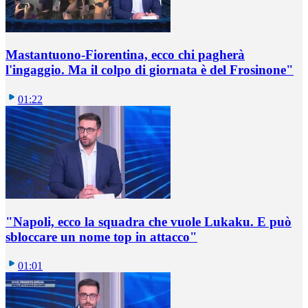
Mastantuono-Fiorentina, ecco chi pagherà
l'ingaggio. Ma il colpo di giornata è del Frosinone"
01:22
"Napoli, ecco la squadra che vuole Lukaku. E può
sbloccare un nome top in attacco"
01:01