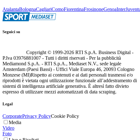
Atalanta
Bologna
Cagliari
Como
Fiorentina
Frosinone
Genoa
Inter
Juvent
Seguici su
Copyright © 1999-
2026
RTI S.p.A. Business Digital -
P.Iva 03976881007 - Tutti i diritti riservati - Per la pubblicità
Mediamond S.p.A. - RTI S.p.A., Mediaset N.V., sede legale
Amsterdam (Paesi Bassi) - Uffici Viale Europa 46, 20093 Cologno
Monzese (MI)
Rispetto ai contenuti e ai dati personali trasmessi e/o
riprodotti è vietata ogni utilizzazione funzionale all’addestramento di
sistemi di intelligenza artificiale generativa. È altresì fatto divieto
espresso di utilizzare mezzi automatizzati di data scraping.
Legal
Corporate
Privacy Policy
Cookie Policy
Media
Video
Foto
Live e Risultati