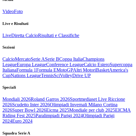
Video
Foto
Live e Risultati
Live
Diretta Calcio
Risultati e Classifiche
Sezioni
Calcio
Mercato
Serie A
Serie B
Coppa Italia
Champions
League
Europa League
Conference League
Calcio Estero
Supercoppa
Italiana
Formula 1
Formula E
MotoGP
Altri Motori
Basket
America's
Cup
Nations League
Tennis
Sci
Volley
Drive UP
Speciali
Mondiali 2026
Roland Garros 2026
Sportmediaset Live Riccione
2026
Scudetto Inter 2026
Olimpiadi Invernali Milano Cortina
2026
Super Bowl 2026
Eicma 2025
Mondiale per club 2025
EICMA
Riding Fest 2025
Paralimpiadi Parigi 2024
Olimpiadi Parigi
2024
Euro 2024
Squadra Serie A