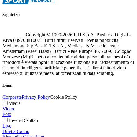
Seguici su
Copyright © 1999-
2026
RTI S.p.A. Business Digital -
P.Iva 03976881007 - Tutti i diritti riservati - Per la pubblicità
Mediamond S.p.A. - RTI S.p.A., Mediaset N.V., sede legale
Amsterdam (Paesi Bassi) - Uffici Viale Europa 46, 20093 Cologno
Monzese (MI)
Rispetto ai contenuti e ai dati personali trasmessi e/o
riprodotti è vietata ogni utilizzazione funzionale all’addestramento di
sistemi di intelligenza artificiale generativa. È altresì fatto divieto
espresso di utilizzare mezzi automatizzati di data scraping.
Legal
Corporate
Privacy Policy
Cookie Policy
Media
Video
Foto
Live e Risultati
Live
Diretta Calcio
Risultati e Classifiche