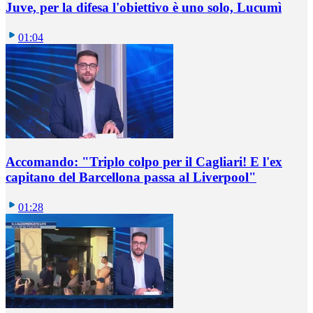
Juve, per la difesa l'obiettivo è uno solo, Lucumì
01:04
Accomando: "Triplo colpo per il Cagliari! E l'ex
capitano del Barcellona passa al Liverpool"
01:28