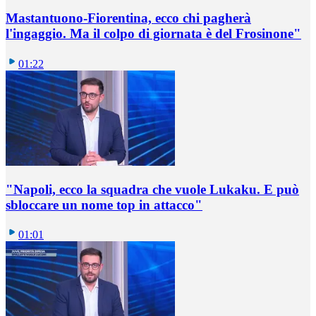
Mastantuono-Fiorentina, ecco chi pagherà
l'ingaggio. Ma il colpo di giornata è del Frosinone"
01:22
"Napoli, ecco la squadra che vuole Lukaku. E può
sbloccare un nome top in attacco"
01:01