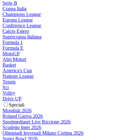
Serie B
Coppa Italia
Champions League
Europa League
Conference League
Calcio Estero
Supercoppa Italiana
Formula 1
Formula E
MotoGP
Altri Motori
Basket
America's Cup
Nations League
Tennis
Sci
Volley
Drive UP
Speciali
Mondiali 2026
Roland Garros 2026
Sportmediaset Live Riccione 2026
Scudetto Inter 2026
Olimpiadi Invernali Milano Cortina 2026
Super Bowl 2026