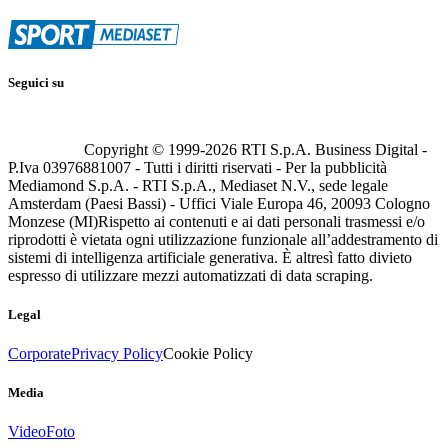
Seguici su
Copyright © 1999-
2026
RTI S.p.A. Business Digital -
P.Iva 03976881007 - Tutti i diritti riservati - Per la pubblicità
Mediamond S.p.A. - RTI S.p.A., Mediaset N.V., sede legale
Amsterdam (Paesi Bassi) - Uffici Viale Europa 46, 20093 Cologno
Monzese (MI)
Rispetto ai contenuti e ai dati personali trasmessi e/o
riprodotti è vietata ogni utilizzazione funzionale all’addestramento di
sistemi di intelligenza artificiale generativa. È altresì fatto divieto
espresso di utilizzare mezzi automatizzati di data scraping.
Legal
Corporate
Privacy Policy
Cookie Policy
Media
Video
Foto