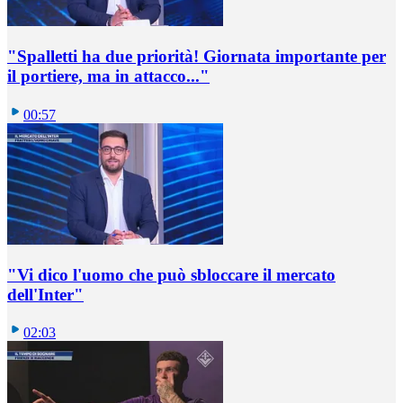
"Spalletti ha due priorità! Giornata importante per
il portiere, ma in attacco..."
00:57
"Vi dico l'uomo che può sbloccare il mercato
dell'Inter"
02:03