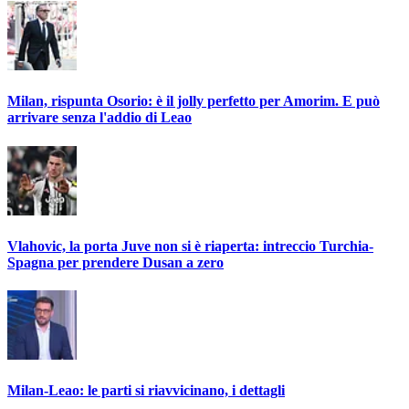
Milan, rispunta Osorio: è il jolly perfetto per Amorim. E può
arrivare senza l'addio di Leao
Vlahovic, la porta Juve non si è riaperta: intreccio Turchia-
Spagna per prendere Dusan a zero
Milan-Leao: le parti si riavvicinano, i dettagli