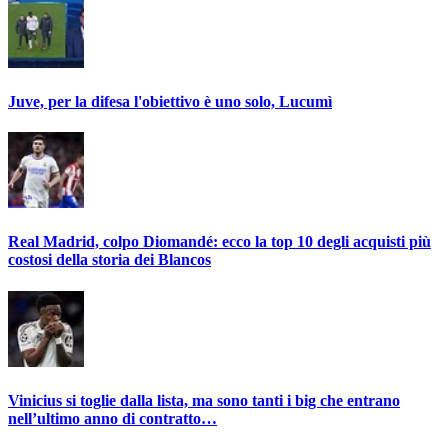
Juve, per la difesa l'obiettivo è uno solo, Lucumì
Real Madrid, colpo Diomandé: ecco la top 10 degli acquisti più
costosi della storia dei Blancos
Vinicius si toglie dalla lista, ma sono tanti i big che entrano
nell’ultimo anno di contratto…