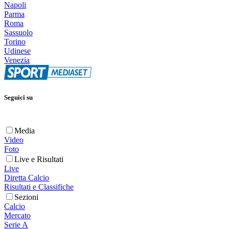
Napoli
Parma
Roma
Sassuolo
Torino
Udinese
Venezia
Seguici su
Media
Video
Foto
Live e Risultati
Live
Diretta Calcio
Risultati e Classifiche
Sezioni
Calcio
Mercato
Serie A