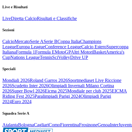
Live e Risultati
Live
Diretta Calcio
Risultati e Classifiche
Sezioni
Calcio
Mercato
Serie A
Serie B
Coppa Italia
Champions
League
Europa League
Conference League
Calcio Estero
Supercoppa
Italiana
Formula 1
Formula E
MotoGP
Altri Motori
Basket
America's
Cup
Nations League
Tennis
Sci
Volley
Drive UP
Speciali
Mondiali 2026
Roland Garros 2026
Sportmediaset Live Riccione
2026
Scudetto Inter 2026
Olimpiadi Invernali Milano Cortina
2026
Super Bowl 2026
Eicma 2025
Mondiale per club 2025
EICMA
Riding Fest 2025
Paralimpiadi Parigi 2024
Olimpiadi Parigi
2024
Euro 2024
Squadra Serie A
Atalanta
Bologna
Cagliari
Como
Fiorentina
Frosinone
Genoa
Inter
Juvent