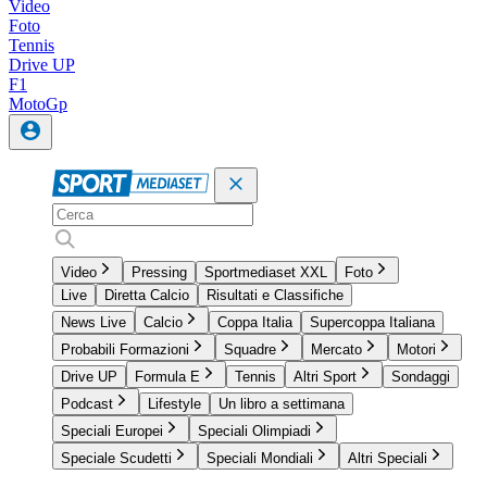
Video
Foto
Tennis
Drive UP
F1
MotoGp
Video
Pressing
Sportmediaset XXL
Foto
Live
Diretta Calcio
Risultati e Classifiche
News Live
Calcio
Coppa Italia
Supercoppa Italiana
Probabili Formazioni
Squadre
Mercato
Motori
Drive UP
Formula E
Tennis
Altri Sport
Sondaggi
Podcast
Lifestyle
Un libro a settimana
Speciali Europei
Speciali Olimpiadi
Speciale Scudetti
Speciali Mondiali
Altri Speciali