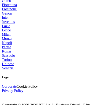
Como
Fiorentina
Frosinone
Genoa
Inter
Juventus
Lazio
Lecce
Milan
Monza
Napoli
Parma
Roma
Sassuolo
Torino
Udinese
Venezia
Legal
Corporate
Cookie Policy
Privacy Policy
Copyright © 1999-
2026
RTI S.p.A. Business Digital - P.Iva