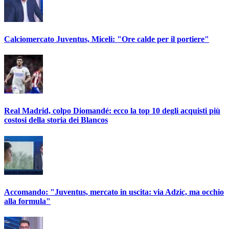
Calciomercato Juventus, Miceli: "Ore calde per il portiere"
Real Madrid, colpo Diomandé: ecco la top 10 degli acquisti più
costosi della storia dei Blancos
Accomando: "Juventus, mercato in uscita: via Adzic, ma occhio
alla formula"