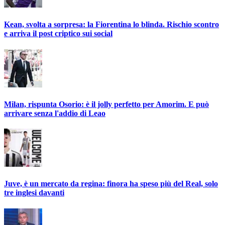
Kean, svolta a sorpresa: la Fiorentina lo blinda. Rischio scontro
e arriva il post criptico sui social
Milan, rispunta Osorio: è il jolly perfetto per Amorim. E può
arrivare senza l'addio di Leao
Juve, è un mercato da regina: finora ha speso più del Real, solo
tre inglesi davanti