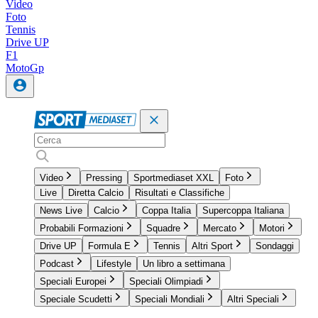
Video
Foto
Tennis
Drive UP
F1
MotoGp
Video
Pressing
Sportmediaset XXL
Foto
Live
Diretta Calcio
Risultati e Classifiche
News Live
Calcio
Coppa Italia
Supercoppa Italiana
Probabili Formazioni
Squadre
Mercato
Motori
Drive UP
Formula E
Tennis
Altri Sport
Sondaggi
Podcast
Lifestyle
Un libro a settimana
Speciali Europei
Speciali Olimpiadi
Speciale Scudetti
Speciali Mondiali
Altri Speciali