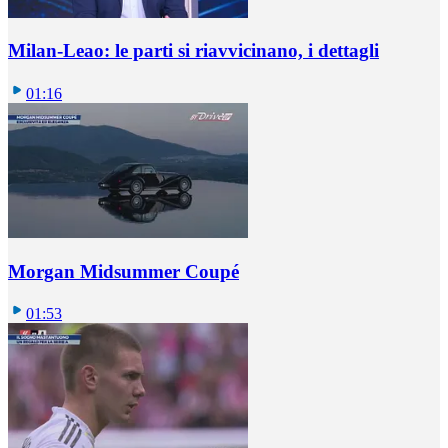
Milan-Leao: le parti si riavvicinano, i dettagli
01:16
Morgan Midsummer Coupé
01:53