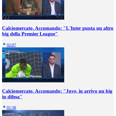
Calciomercato, Accomando: "L'Inter punta un altro
big della Premier League"
02:07
Calciomercato, Accomando: "Juve, in arrivo un big
in difesa"
01:58