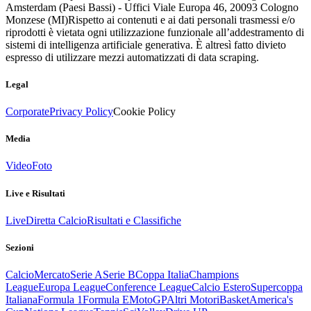
Amsterdam (Paesi Bassi) - Uffici Viale Europa 46, 20093 Cologno
Monzese (MI)
Rispetto ai contenuti e ai dati personali trasmessi e/o
riprodotti è vietata ogni utilizzazione funzionale all’addestramento di
sistemi di intelligenza artificiale generativa. È altresì fatto divieto
espresso di utilizzare mezzi automatizzati di data scraping.
Legal
Corporate
Privacy Policy
Cookie Policy
Media
Video
Foto
Live e Risultati
Live
Diretta Calcio
Risultati e Classifiche
Sezioni
Calcio
Mercato
Serie A
Serie B
Coppa Italia
Champions
League
Europa League
Conference League
Calcio Estero
Supercoppa
Italiana
Formula 1
Formula E
MotoGP
Altri Motori
Basket
America's