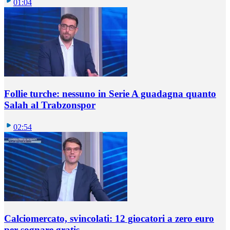
01:04
Follie turche: nessuno in Serie A guadagna quanto
Salah al Trabzonspor
02:54
Calciomercato, svincolati: 12 giocatori a zero euro
per sognare gratis