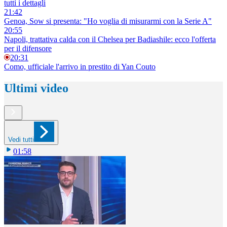
tutti i dettagli
21:42
Genoa, Sow si presenta: "Ho voglia di misurarmi con la Serie A"
20:55
Napoli, trattativa calda con il Chelsea per Badiashile: ecco l'offerta
per il difensore
20:31
Como, ufficiale l'arrivo in prestito di Yan Couto
Ultimi video
Vedi tutti
01:58