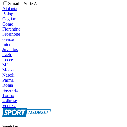
Squadra Serie A
Atalanta
Bologna
Cagliari
Como
Fiorentina
Frosinone
Genoa
Inter
Juventus
Lazio
Lecce
Milan
Monza
Napoli
Parma
Roma
Sassuolo
Torino
Udinese
Venezia
Seguici su