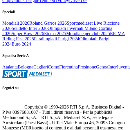
Cup
Nations League
Tennis
Sci
Volley
Drive UP
Speciali
Mondiali 2026
Roland Garros 2026
Sportmediaset Live Riccione
2026
Scudetto Inter 2026
Olimpiadi Invernali Milano Cortina
2026
Super Bowl 2026
Eicma 2025
Mondiale per club 2025
EICMA
Riding Fest 2025
Paralimpiadi Parigi 2024
Olimpiadi Parigi
2024
Euro 2024
Squadra Serie A
Atalanta
Bologna
Cagliari
Como
Fiorentina
Frosinone
Genoa
Inter
Juvent
Seguici su
Copyright © 1999-
2026
RTI S.p.A. Business Digital -
P.Iva 03976881007 - Tutti i diritti riservati - Per la pubblicità
Mediamond S.p.A. - RTI S.p.A., Mediaset N.V., sede legale
Amsterdam (Paesi Bassi) - Uffici Viale Europa 46, 20093 Cologno
Monzese (MI)
Rispetto ai contenuti e ai dati personali trasmessi e/o