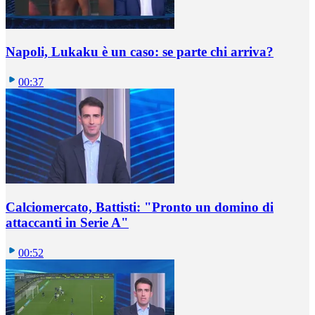
Napoli, Lukaku è un caso: se parte chi arriva?
00:37
Calciomercato, Battisti: "Pronto un domino di
attaccanti in Serie A"
00:52