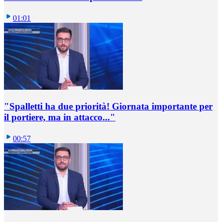
01:01
"Spalletti ha due priorità! Giornata importante per
il portiere, ma in attacco..."
00:57