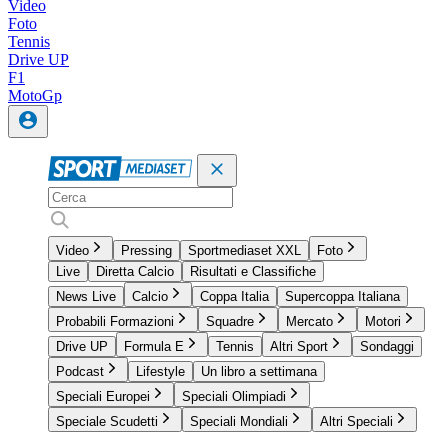
Video
Foto
Tennis
Drive UP
F1
MotoGp
Video
Pressing
Sportmediaset XXL
Foto
Live
Diretta Calcio
Risultati e Classifiche
News Live
Calcio
Coppa Italia
Supercoppa Italiana
Probabili Formazioni
Squadre
Mercato
Motori
Drive UP
Formula E
Tennis
Altri Sport
Sondaggi
Podcast
Lifestyle
Un libro a settimana
Speciali Europei
Speciali Olimpiadi
Speciale Scudetti
Speciali Mondiali
Altri Speciali