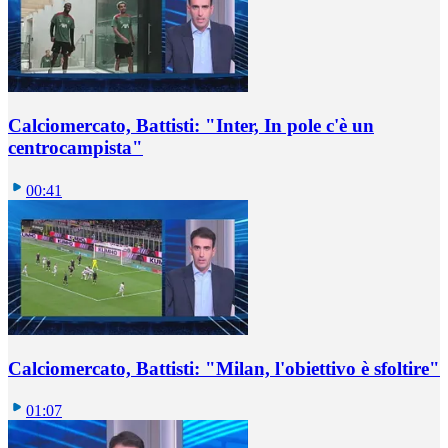
Calciomercato, Battisti: "Inter, In pole c'è un
centrocampista"
00:41
Calciomercato, Battisti: "Milan, l'obiettivo è sfoltire"
01:07