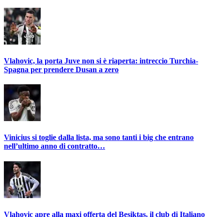
Vlahovic, la porta Juve non si è riaperta: intreccio Turchia-
Spagna per prendere Dusan a zero
Vinicius si toglie dalla lista, ma sono tanti i big che entrano
nell’ultimo anno di contratto…
Vlahovic apre alla maxi offerta del Besiktas, il club di Italiano