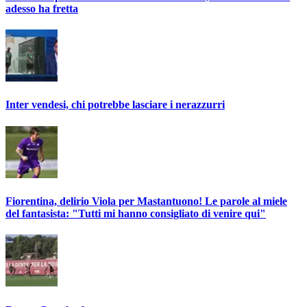
adesso ha fretta
Inter vendesi, chi potrebbe lasciare i nerazzurri
Fiorentina, delirio Viola per Mastantuono! Le parole al miele
del fantasista: "Tutti mi hanno consigliato di venire qui"