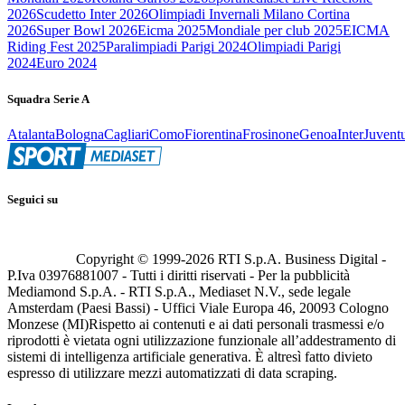
2026
Scudetto Inter 2026
Olimpiadi Invernali Milano Cortina
2026
Super Bowl 2026
Eicma 2025
Mondiale per club 2025
EICMA
Riding Fest 2025
Paralimpiadi Parigi 2024
Olimpiadi Parigi
2024
Euro 2024
Squadra Serie A
Atalanta
Bologna
Cagliari
Como
Fiorentina
Frosinone
Genoa
Inter
Juvent
Seguici su
Copyright © 1999-
2026
RTI S.p.A. Business Digital -
P.Iva 03976881007 - Tutti i diritti riservati - Per la pubblicità
Mediamond S.p.A. - RTI S.p.A., Mediaset N.V., sede legale
Amsterdam (Paesi Bassi) - Uffici Viale Europa 46, 20093 Cologno
Monzese (MI)
Rispetto ai contenuti e ai dati personali trasmessi e/o
riprodotti è vietata ogni utilizzazione funzionale all’addestramento di
sistemi di intelligenza artificiale generativa. È altresì fatto divieto
espresso di utilizzare mezzi automatizzati di data scraping.