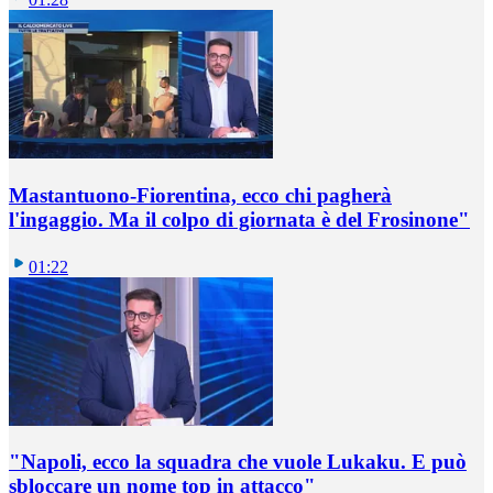
Mastantuono-Fiorentina, ecco chi pagherà
l'ingaggio. Ma il colpo di giornata è del Frosinone"
01:22
"Napoli, ecco la squadra che vuole Lukaku. E può
sbloccare un nome top in attacco"