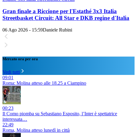
Gran finale a Riccione per l'Estathé 3x3 Italia
Streetbasket Circuit: All Star e DKB regine d'Italia
06 Ago 2026 - 15:59
Daniele Rubini
Mercato ora per ora
Vedi tutti
09:01
Roma: Molina atteso alle 18.25 a Ciampino
00:23
Il Como piomba su Sebastiano Esposito, l’Inter è spettatrice
interessata…
22:49
Roma, Molina atteso lunedì in città