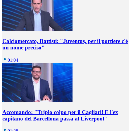
Calciomercato, Battisti: "Juventus, per il portiere c'è
un nome preciso"
01:04
Accomando: "Triplo colpo per il Cagliari! E l'ex
capitano del Barcellona passa al Liverpool"
01:28