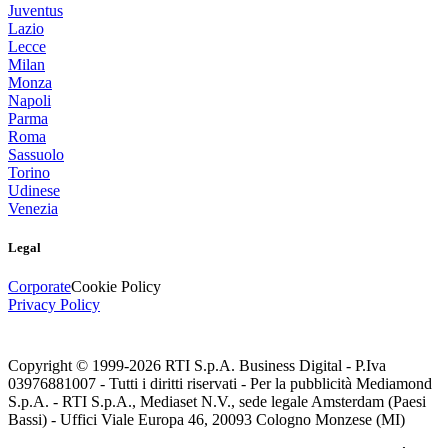
Juventus
Lazio
Lecce
Milan
Monza
Napoli
Parma
Roma
Sassuolo
Torino
Udinese
Venezia
Legal
Corporate
Cookie Policy
Privacy Policy
Copyright © 1999-
2026
RTI S.p.A. Business Digital - P.Iva
03976881007 - Tutti i diritti riservati - Per la pubblicità Mediamond
S.p.A. - RTI S.p.A., Mediaset N.V., sede legale Amsterdam (Paesi
Bassi) - Uffici Viale Europa 46, 20093 Cologno Monzese (MI)