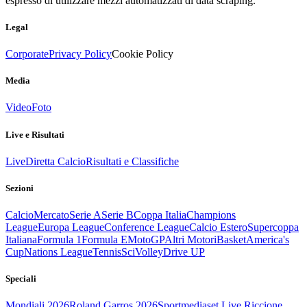
espresso di utilizzare mezzi automatizzati di data scraping.
Legal
Corporate
Privacy Policy
Cookie Policy
Media
Video
Foto
Live e Risultati
Live
Diretta Calcio
Risultati e Classifiche
Sezioni
Calcio
Mercato
Serie A
Serie B
Coppa Italia
Champions
League
Europa League
Conference League
Calcio Estero
Supercoppa
Italiana
Formula 1
Formula E
MotoGP
Altri Motori
Basket
America's
Cup
Nations League
Tennis
Sci
Volley
Drive UP
Speciali
Mondiali 2026
Roland Garros 2026
Sportmediaset Live Riccione