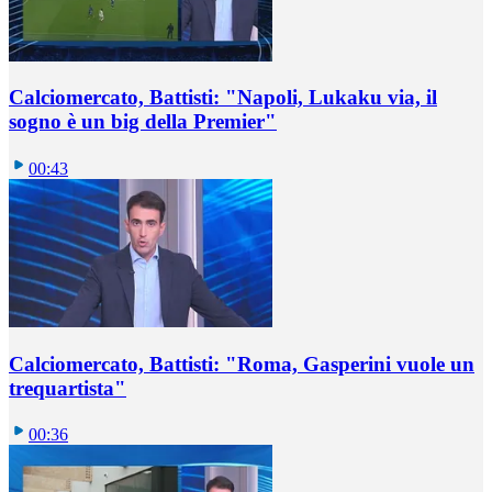
Calciomercato, Battisti: "Napoli, Lukaku via, il
sogno è un big della Premier"
00:43
Calciomercato, Battisti: "Roma, Gasperini vuole un
trequartista"
00:36