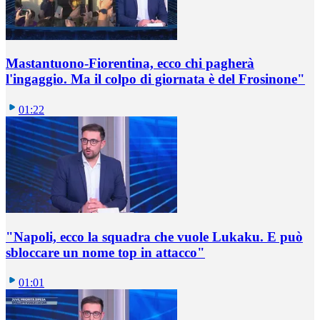
Mastantuono-Fiorentina, ecco chi pagherà
l'ingaggio. Ma il colpo di giornata è del Frosinone"
01:22
"Napoli, ecco la squadra che vuole Lukaku. E può
sbloccare un nome top in attacco"
01:01