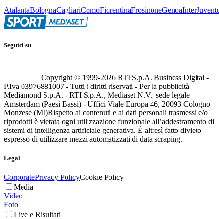
Atalanta
Bologna
Cagliari
Como
Fiorentina
Frosinone
Genoa
Inter
Juvent
Seguici su
Copyright © 1999-
2026
RTI S.p.A. Business Digital -
P.Iva 03976881007 - Tutti i diritti riservati - Per la pubblicità
Mediamond S.p.A. - RTI S.p.A., Mediaset N.V., sede legale
Amsterdam (Paesi Bassi) - Uffici Viale Europa 46, 20093 Cologno
Monzese (MI)
Rispetto ai contenuti e ai dati personali trasmessi e/o
riprodotti è vietata ogni utilizzazione funzionale all’addestramento di
sistemi di intelligenza artificiale generativa. È altresì fatto divieto
espresso di utilizzare mezzi automatizzati di data scraping.
Legal
Corporate
Privacy Policy
Cookie Policy
Media
Video
Foto
Live e Risultati