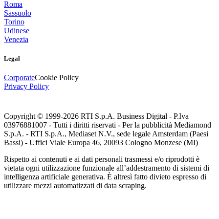
Roma
Sassuolo
Torino
Udinese
Venezia
Legal
Corporate
Cookie Policy
Privacy Policy
Copyright © 1999-
2026
RTI S.p.A. Business Digital - P.Iva
03976881007 - Tutti i diritti riservati - Per la pubblicità Mediamond
S.p.A. - RTI S.p.A., Mediaset N.V., sede legale Amsterdam (Paesi
Bassi) - Uffici Viale Europa 46, 20093 Cologno Monzese (MI)
Rispetto ai contenuti e ai dati personali trasmessi e/o riprodotti è
vietata ogni utilizzazione funzionale all’addestramento di sistemi di
intelligenza artificiale generativa. È altresì fatto divieto espresso di
utilizzare mezzi automatizzati di data scraping.