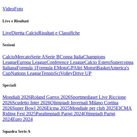
Video
Foto
Live e Risultati
Live
Diretta Calcio
Risultati e Classifiche
Sezioni
Calcio
Mercato
Serie A
Serie B
Coppa Italia
Champions
League
Europa League
Conference League
Calcio Estero
Supercoppa
Italiana
Formula 1
Formula E
MotoGP
Altri Motori
Basket
America's
Cup
Nations League
Tennis
Sci
Volley
Drive UP
Speciali
Mondiali 2026
Roland Garros 2026
Sportmediaset Live Riccione
2026
Scudetto Inter 2026
Olimpiadi Invernali Milano Cortina
2026
Super Bowl 2026
Eicma 2025
Mondiale per club 2025
EICMA
Riding Fest 2025
Paralimpiadi Parigi 2024
Olimpiadi Parigi
2024
Euro 2024
Squadra Serie A