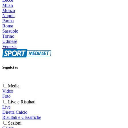
Lecce
Milan
Monza
Napoli
Parma
Roma
Sassuolo
Torino
Udinese
Venezia
Seguici su
Media
Video
Foto
Live e Risultati
Live
Diretta Calcio
Risultati e Classifiche
Sezioni