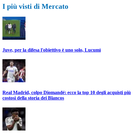
I più visti di Mercato
Juve, per la difesa l'obiettivo è uno solo, Lucumì
Real Madrid, colpo Diomandé: ecco la top 10 degli acquisti più
costosi della storia dei Blancos