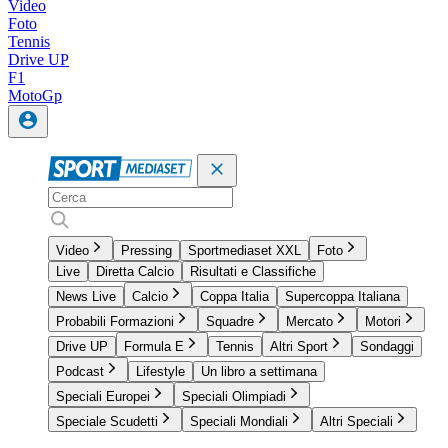
Video
Foto
Tennis
Drive UP
F1
MotoGp
Video
Pressing
Sportmediaset XXL
Foto
Live
Diretta Calcio
Risultati e Classifiche
News Live
Calcio
Coppa Italia
Supercoppa Italiana
Probabili Formazioni
Squadre
Mercato
Motori
Drive UP
Formula E
Tennis
Altri Sport
Sondaggi
Podcast
Lifestyle
Un libro a settimana
Speciali Europei
Speciali Olimpiadi
Speciale Scudetti
Speciali Mondiali
Altri Speciali