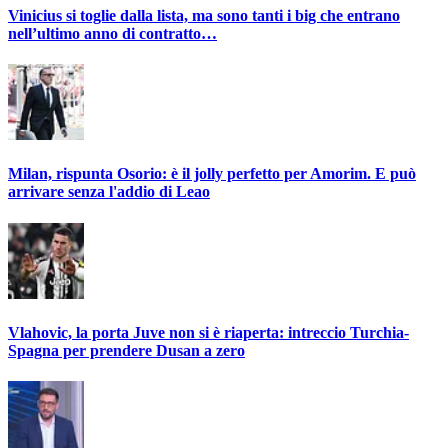
Vinicius si toglie dalla lista, ma sono tanti i big che entrano
nell’ultimo anno di contratto…
Milan, rispunta Osorio: è il jolly perfetto per Amorim. E può
arrivare senza l'addio di Leao
Vlahovic, la porta Juve non si è riaperta: intreccio Turchia-
Spagna per prendere Dusan a zero