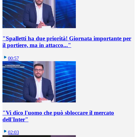
"Spalletti ha due priorità! Giornata importante per
il portiere, ma in attacco..."
00:57
"Vi dico l'uomo che può sbloccare il mercato
dell'Inter"
02:03