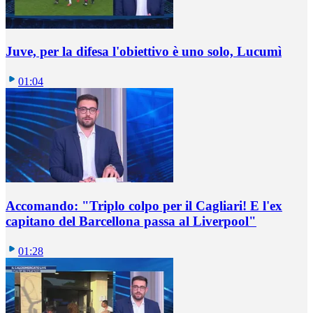
Juve, per la difesa l'obiettivo è uno solo, Lucumì
01:04
Accomando: "Triplo colpo per il Cagliari! E l'ex
capitano del Barcellona passa al Liverpool"
01:28