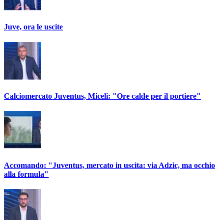
Juve, ora le uscite
Calciomercato Juventus, Miceli: "Ore calde per il portiere"
Accomando: "Juventus, mercato in uscita: via Adzic, ma occhio
alla formula"