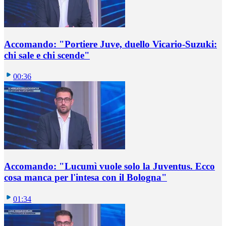
Accomando: "Portiere Juve, duello Vicario-Suzuki:
chi sale e chi scende"
00:36
Accomando: "Lucumì vuole solo la Juventus. Ecco
cosa manca per l'intesa con il Bologna"
01:34