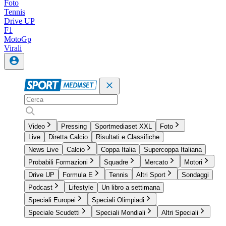
Foto
Tennis
Drive UP
F1
MotoGp
Virali
Video
Pressing
Sportmediaset XXL
Foto
Live
Diretta Calcio
Risultati e Classifiche
News Live
Calcio
Coppa Italia
Supercoppa Italiana
Probabili Formazioni
Squadre
Mercato
Motori
Drive UP
Formula E
Tennis
Altri Sport
Sondaggi
Podcast
Lifestyle
Un libro a settimana
Speciali Europei
Speciali Olimpiadi
Speciale Scudetti
Speciali Mondiali
Altri Speciali