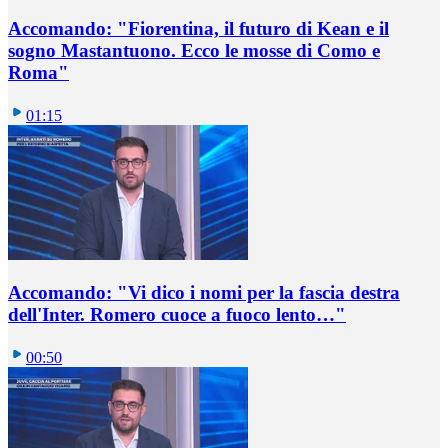
Accomando: "Fiorentina, il futuro di Kean e il
sogno Mastantuono. Ecco le mosse di Como e
Roma"
01:15
Accomando: "Vi dico i nomi per la fascia destra
dell'Inter. Romero cuoce a fuoco lento…"
00:50