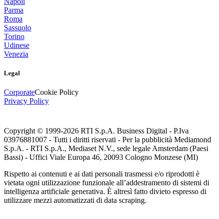
Napoli
Parma
Roma
Sassuolo
Torino
Udinese
Venezia
Legal
Corporate
Cookie Policy
Privacy Policy
Copyright © 1999-
2026
RTI S.p.A. Business Digital - P.Iva
03976881007 - Tutti i diritti riservati - Per la pubblicità Mediamond
S.p.A. - RTI S.p.A., Mediaset N.V., sede legale Amsterdam (Paesi
Bassi) - Uffici Viale Europa 46, 20093 Cologno Monzese (MI)
Rispetto ai contenuti e ai dati personali trasmessi e/o riprodotti è
vietata ogni utilizzazione funzionale all’addestramento di sistemi di
intelligenza artificiale generativa. È altresì fatto divieto espresso di
utilizzare mezzi automatizzati di data scraping.