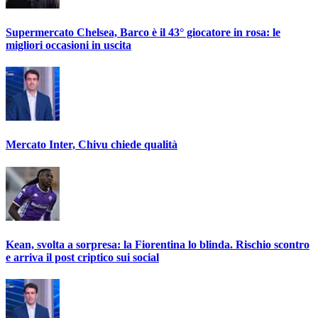
Supermercato Chelsea, Barco è il 43° giocatore in rosa: le
migliori occasioni in uscita
Mercato Inter, Chivu chiede qualità
Kean, svolta a sorpresa: la Fiorentina lo blinda. Rischio scontro
e arriva il post criptico sui social