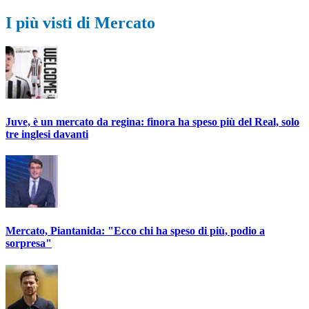
I più visti di Mercato
Juve, è un mercato da regina: finora ha speso più del Real, solo
tre inglesi davanti
Mercato, Piantanida: "Ecco chi ha speso di più, podio a
sorpresa"