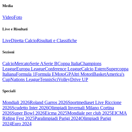
Media
Video
Foto
Live e Risultati
Live
Diretta Calcio
Risultati e Classifiche
Sezioni
Calcio
Mercato
Serie A
Serie B
Coppa Italia
Champions
League
Europa League
Conference League
Calcio Estero
Supercoppa
Italiana
Formula 1
Formula E
MotoGP
Altri Motori
Basket
America's
Cup
Nations League
Tennis
Sci
Volley
Drive UP
Speciali
Mondiali 2026
Roland Garros 2026
Sportmediaset Live Riccione
2026
Scudetto Inter 2026
Olimpiadi Invernali Milano Cortina
2026
Super Bowl 2026
Eicma 2025
Mondiale per club 2025
EICMA
Riding Fest 2025
Paralimpiadi Parigi 2024
Olimpiadi Parigi
2024
Euro 2024