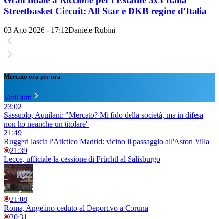
Gran finale a Riccione per l'Estathé 3x3 Italia
Streetbasket Circuit: All Star e DKB regine d'Italia
03 Ago 2026 - 17:12
Daniele Rubini
Mercato ora per ora
Vedi tutti
23:02
Sassuolo, Aquilani: "Mercato? Mi fido della società, ma in difesa
non ho neanche un titolare"
21:49
Ruggeri lascia l'Atletico Madrid: vicino il passaggio all'Aston Villa
21:39
Lecce, ufficiale la cessione di Früchtl al Salisburgo
21:08
Roma, Angelino ceduto al Deportivo a Coruna
20:31