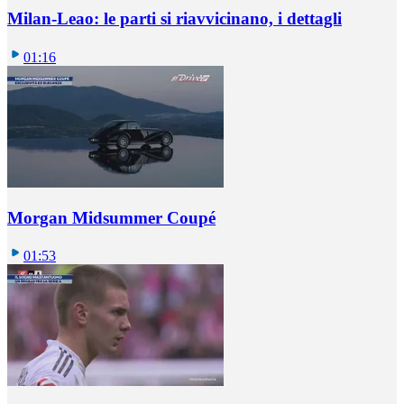
Milan-Leao: le parti si riavvicinano, i dettagli
01:16
Morgan Midsummer Coupé
01:53