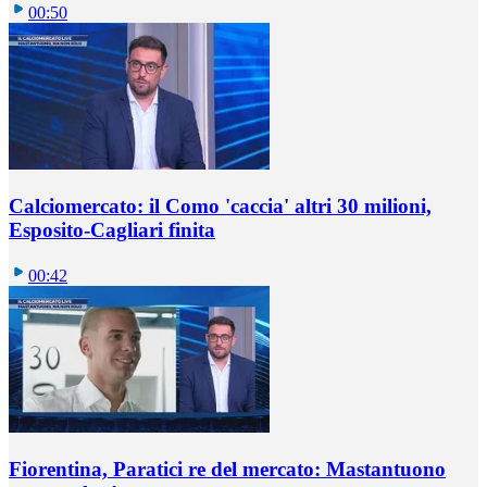
00:50
Calciomercato: il Como 'caccia' altri 30 milioni,
Esposito-Cagliari finita
00:42
Fiorentina, Paratici re del mercato: Mastantuono