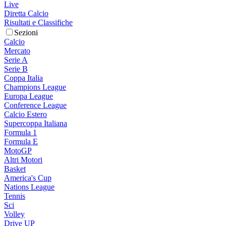
Live
Diretta Calcio
Risultati e Classifiche
Sezioni
Calcio
Mercato
Serie A
Serie B
Coppa Italia
Champions League
Europa League
Conference League
Calcio Estero
Supercoppa Italiana
Formula 1
Formula E
MotoGP
Altri Motori
Basket
America's Cup
Nations League
Tennis
Sci
Volley
Drive UP