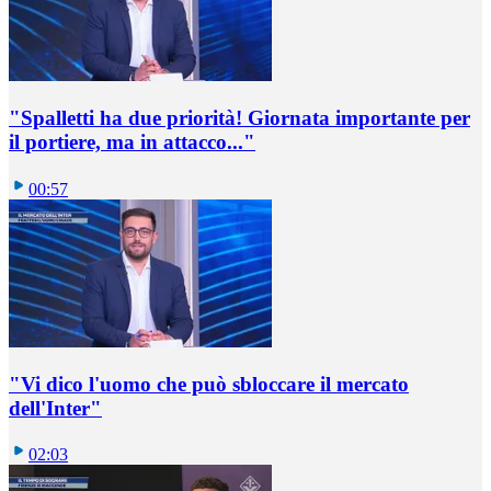
"Spalletti ha due priorità! Giornata importante per
il portiere, ma in attacco..."
00:57
"Vi dico l'uomo che può sbloccare il mercato
dell'Inter"
02:03