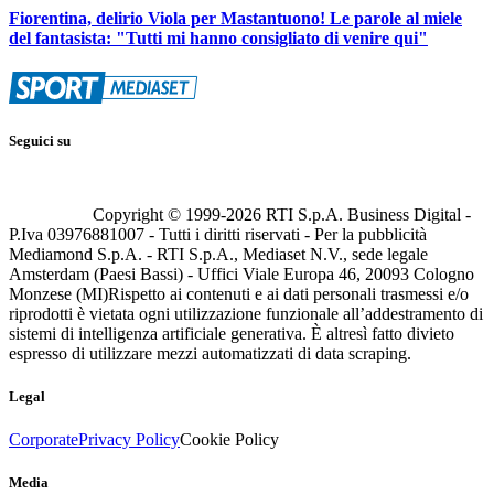
Fiorentina, delirio Viola per Mastantuono! Le parole al miele
del fantasista: "Tutti mi hanno consigliato di venire qui"
Seguici su
Copyright © 1999-
2026
RTI S.p.A. Business Digital -
P.Iva 03976881007 - Tutti i diritti riservati - Per la pubblicità
Mediamond S.p.A. - RTI S.p.A., Mediaset N.V., sede legale
Amsterdam (Paesi Bassi) - Uffici Viale Europa 46, 20093 Cologno
Monzese (MI)
Rispetto ai contenuti e ai dati personali trasmessi e/o
riprodotti è vietata ogni utilizzazione funzionale all’addestramento di
sistemi di intelligenza artificiale generativa. È altresì fatto divieto
espresso di utilizzare mezzi automatizzati di data scraping.
Legal
Corporate
Privacy Policy
Cookie Policy
Media