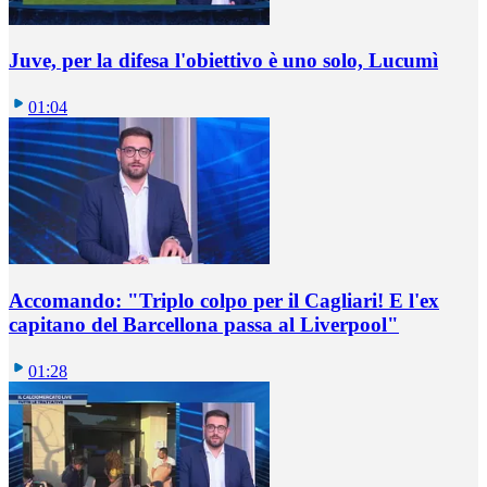
Juve, per la difesa l'obiettivo è uno solo, Lucumì
01:04
Accomando: "Triplo colpo per il Cagliari! E l'ex
capitano del Barcellona passa al Liverpool"
01:28