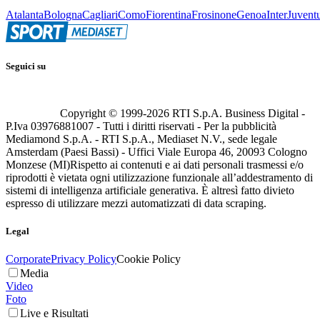
Atalanta
Bologna
Cagliari
Como
Fiorentina
Frosinone
Genoa
Inter
Juvent
Seguici su
Copyright © 1999-
2026
RTI S.p.A. Business Digital -
P.Iva 03976881007 - Tutti i diritti riservati - Per la pubblicità
Mediamond S.p.A. - RTI S.p.A., Mediaset N.V., sede legale
Amsterdam (Paesi Bassi) - Uffici Viale Europa 46, 20093 Cologno
Monzese (MI)
Rispetto ai contenuti e ai dati personali trasmessi e/o
riprodotti è vietata ogni utilizzazione funzionale all’addestramento di
sistemi di intelligenza artificiale generativa. È altresì fatto divieto
espresso di utilizzare mezzi automatizzati di data scraping.
Legal
Corporate
Privacy Policy
Cookie Policy
Media
Video
Foto
Live e Risultati