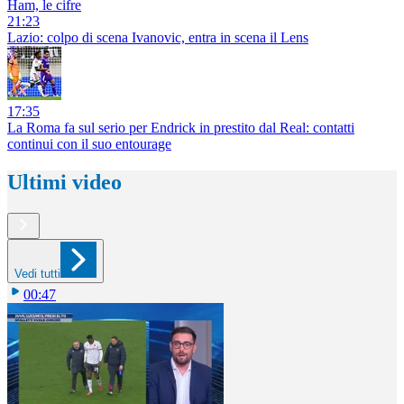
Ham, le cifre
21:23
Lazio: colpo di scena Ivanovic, entra in scena il Lens
17:35
La Roma fa sul serio per Endrick in prestito dal Real: contatti
continui con il suo entourage
Ultimi video
Vedi tutti
00:47