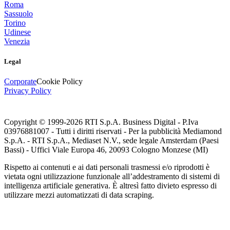
Roma
Sassuolo
Torino
Udinese
Venezia
Legal
Corporate
Cookie Policy
Privacy Policy
Copyright © 1999-
2026
RTI S.p.A. Business Digital - P.Iva
03976881007 - Tutti i diritti riservati - Per la pubblicità Mediamond
S.p.A. - RTI S.p.A., Mediaset N.V., sede legale Amsterdam (Paesi
Bassi) - Uffici Viale Europa 46, 20093 Cologno Monzese (MI)
Rispetto ai contenuti e ai dati personali trasmessi e/o riprodotti è
vietata ogni utilizzazione funzionale all’addestramento di sistemi di
intelligenza artificiale generativa. È altresì fatto divieto espresso di
utilizzare mezzi automatizzati di data scraping.