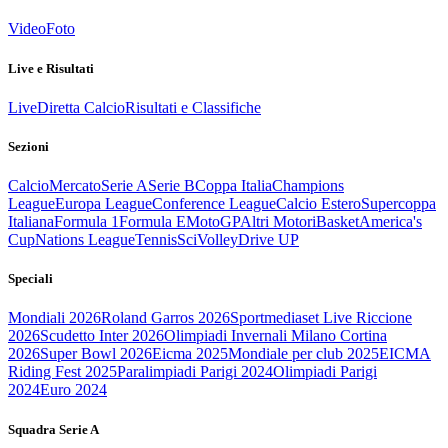
Video
Foto
Live e Risultati
Live
Diretta Calcio
Risultati e Classifiche
Sezioni
Calcio
Mercato
Serie A
Serie B
Coppa Italia
Champions
League
Europa League
Conference League
Calcio Estero
Supercoppa
Italiana
Formula 1
Formula E
MotoGP
Altri Motori
Basket
America's
Cup
Nations League
Tennis
Sci
Volley
Drive UP
Speciali
Mondiali 2026
Roland Garros 2026
Sportmediaset Live Riccione
2026
Scudetto Inter 2026
Olimpiadi Invernali Milano Cortina
2026
Super Bowl 2026
Eicma 2025
Mondiale per club 2025
EICMA
Riding Fest 2025
Paralimpiadi Parigi 2024
Olimpiadi Parigi
2024
Euro 2024
Squadra Serie A