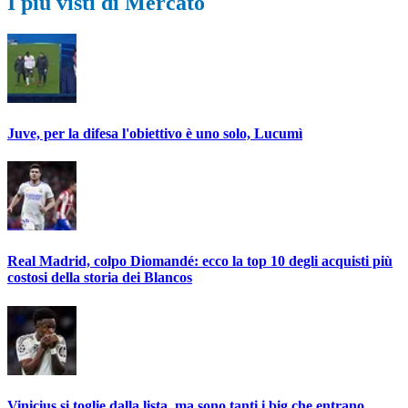
I più visti di Mercato
Juve, per la difesa l'obiettivo è uno solo, Lucumì
Real Madrid, colpo Diomandé: ecco la top 10 degli acquisti più
costosi della storia dei Blancos
Vinicius si toglie dalla lista, ma sono tanti i big che entrano