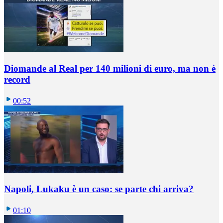
Diomande al Real per 140 milioni di euro, ma non è
record
00:52
Napoli, Lukaku è un caso: se parte chi arriva?
01:10