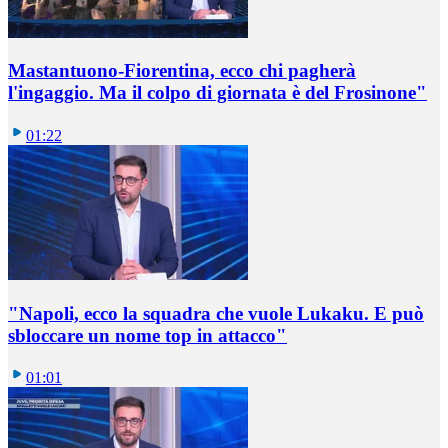
Mastantuono-Fiorentina, ecco chi pagherà
l'ingaggio. Ma il colpo di giornata è del Frosinone"
01:22
"Napoli, ecco la squadra che vuole Lukaku. E può
sbloccare un nome top in attacco"
01:01