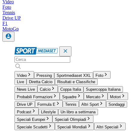
Video
Foto
Tennis
Drive UP
F1
MotoGp
Video
Pressing
Sportmediaset XXL
Foto
Live
Diretta Calcio
Risultati e Classifiche
News Live
Calcio
Coppa Italia
Supercoppa Italiana
Probabili Formazioni
Squadre
Mercato
Motori
Drive UP
Formula E
Tennis
Altri Sport
Sondaggi
Podcast
Lifestyle
Un libro a settimana
Speciali Europei
Speciali Olimpiadi
Speciale Scudetti
Speciali Mondiali
Altri Speciali