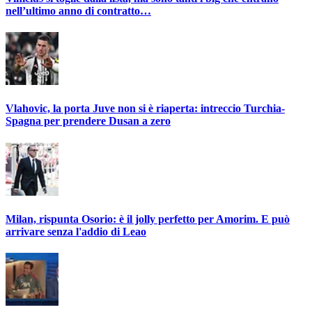
nell’ultimo anno di contratto…
Vlahovic, la porta Juve non si è riaperta: intreccio Turchia-
Spagna per prendere Dusan a zero
Milan, rispunta Osorio: è il jolly perfetto per Amorim. E può
arrivare senza l'addio di Leao