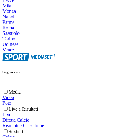
Lecce
Milan
Monza
Napoli
Parma
Roma
Sassuolo
Torino
Udinese
Venezia
Seguici su
Media
Video
Foto
Live e Risultati
Live
Diretta Calcio
Risultati e Classifiche
Sezioni