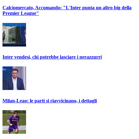
Calciomercato, Accomando: "L'Inter punta un altro big della
Premier League"
Inter vendesi, chi potrebbe lasciare i nerazzurri
Milan-Leao: le parti si riavvicinano, i dettagli