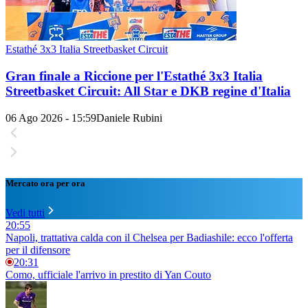
Estathé 3x3 Italia Streetbasket Circuit
Gran finale a Riccione per l'Estathé 3x3 Italia
Streetbasket Circuit: All Star e DKB regine d'Italia
06 Ago 2026 - 15:59
Daniele Rubini
Mercato ora per ora
Vedi tutti
20:55
Napoli, trattativa calda con il Chelsea per Badiashile: ecco l'offerta
per il difensore
20:31
Como, ufficiale l'arrivo in prestito di Yan Couto