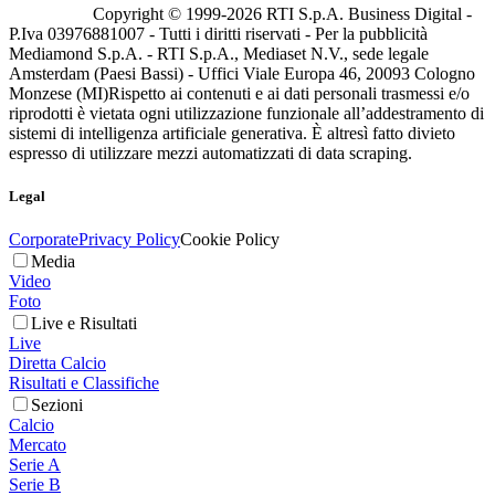
Copyright © 1999-
2026
RTI S.p.A. Business Digital -
P.Iva 03976881007 - Tutti i diritti riservati - Per la pubblicità
Mediamond S.p.A. - RTI S.p.A., Mediaset N.V., sede legale
Amsterdam (Paesi Bassi) - Uffici Viale Europa 46, 20093 Cologno
Monzese (MI)
Rispetto ai contenuti e ai dati personali trasmessi e/o
riprodotti è vietata ogni utilizzazione funzionale all’addestramento di
sistemi di intelligenza artificiale generativa. È altresì fatto divieto
espresso di utilizzare mezzi automatizzati di data scraping.
Legal
Corporate
Privacy Policy
Cookie Policy
Media
Video
Foto
Live e Risultati
Live
Diretta Calcio
Risultati e Classifiche
Sezioni
Calcio
Mercato
Serie A
Serie B