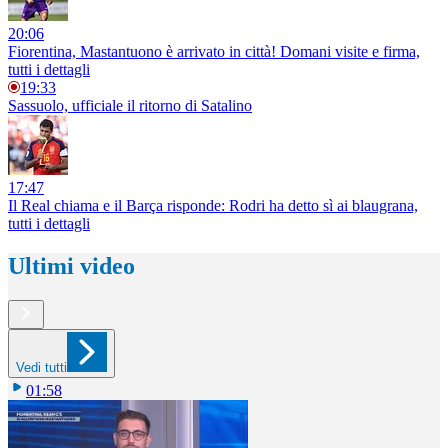
20:06
Fiorentina, Mastantuono è arrivato in città! Domani visite e firma,
tutti i dettagli
19:33
Sassuolo, ufficiale il ritorno di Satalino
17:47
Il Real chiama e il Barça risponde: Rodri ha detto sì ai blaugrana,
tutti i dettagli
Ultimi video
Vedi tutti
01:58