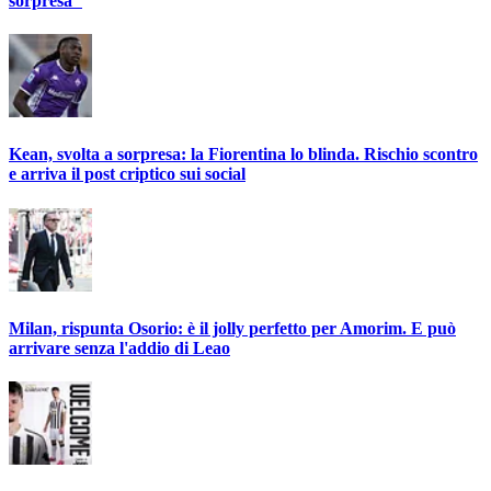
sorpresa"
Kean, svolta a sorpresa: la Fiorentina lo blinda. Rischio scontro
e arriva il post criptico sui social
Milan, rispunta Osorio: è il jolly perfetto per Amorim. E può
arrivare senza l'addio di Leao