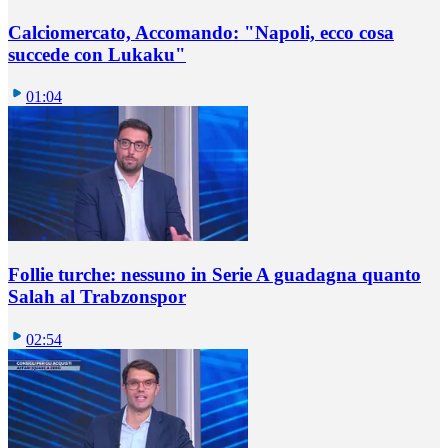
Calciomercato, Accomando: "Napoli, ecco cosa
succede con Lukaku"
01:04
Follie turche: nessuno in Serie A guadagna quanto
Salah al Trabzonspor
02:54