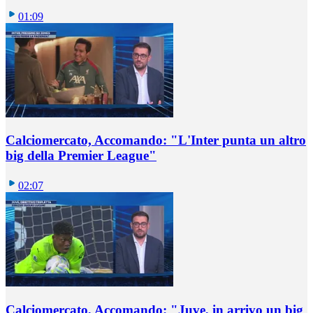
01:09
Calciomercato, Accomando: "L'Inter punta un altro
big della Premier League"
02:07
Calciomercato, Accomando: "Juve, in arrivo un big