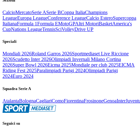
Sezioni
Calcio
Mercato
Serie A
Serie B
Coppa Italia
Champions
League
Europa League
Conference League
Calcio Estero
Supercoppa
Italiana
Formula 1
Formula E
MotoGP
Altri Motori
Basket
America's
Cup
Nations League
Tennis
Sci
Volley
Drive UP
Speciali
Mondiali 2026
Roland Garros 2026
Sportmediaset Live Riccione
2026
Scudetto Inter 2026
Olimpiadi Invernali Milano Cortina
2026
Super Bowl 2026
Eicma 2025
Mondiale per club 2025
EICMA
Riding Fest 2025
Paralimpiadi Parigi 2024
Olimpiadi Parigi
2024
Euro 2024
Squadra Serie A
Atalanta
Bologna
Cagliari
Como
Fiorentina
Frosinone
Genoa
Inter
Juvent
Seguici su