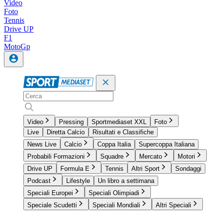
Video
Foto
Tennis
Drive UP
F1
MotoGp
Video
Pressing
Sportmediaset XXL
Foto
Live
Diretta Calcio
Risultati e Classifiche
News Live
Calcio
Coppa Italia
Supercoppa Italiana
Probabili Formazioni
Squadre
Mercato
Motori
Drive UP
Formula E
Tennis
Altri Sport
Sondaggi
Podcast
Lifestyle
Un libro a settimana
Speciali Europei
Speciali Olimpiadi
Speciale Scudetti
Speciali Mondiali
Altri Speciali