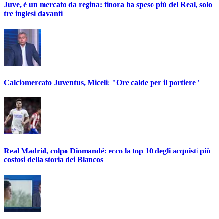
Juve, è un mercato da regina: finora ha speso più del Real, solo
tre inglesi davanti
Calciomercato Juventus, Miceli: "Ore calde per il portiere"
Real Madrid, colpo Diomandé: ecco la top 10 degli acquisti più
costosi della storia dei Blancos