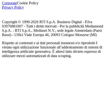
Corporate
Cookie Policy
Privacy Policy
Copyright © 1999-
2026
RTI S.p.A. Business Digital - P.Iva
03976881007 - Tutti i diritti riservati - Per la pubblicità Mediamond
S.p.A. - RTI S.p.A., Mediaset N.V., sede legale Amsterdam (Paesi
Bassi) - Uffici Viale Europa 46, 20093 Cologno Monzese (MI)
Rispetto ai contenuti e ai dati personali trasmessi e/o riprodotti è
vietata ogni utilizzazione funzionale all’addestramento di sistemi di
intelligenza artificiale generativa. È altresì fatto divieto espresso di
utilizzare mezzi automatizzati di data scraping.