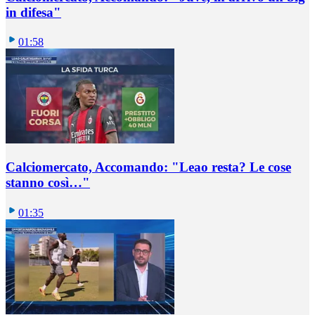
in difesa"
01:58
Calciomercato, Accomando: "Leao resta? Le cose
stanno così…"
01:35