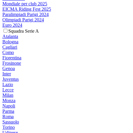
Mondiale per club 2025
EICMA Riding Fest 2025
Paralimpiadi Parigi 2024
Olimpiadi Parigi 2024
Euro 2024
Squadra Serie A
Atalanta
Bologna
Cagliari
Como
Fiorentina
Frosinone
Genoa
Inter
Juventus
Lazio
Lecce
Milan
Monza
Napoli
Parma
Roma
Sassuolo
Torino
Udinese