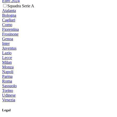
Euro 2024
Squadra Serie A
Atalanta
Bologna
Cagliari
Como
Fiorentina
Frosinone
Genoa
Inter
Juventus
Lazio
Lecce
Milan
Monza
Napoli
Parma
Roma
Sassuolo
Torino
Udinese
Venezia
Legal