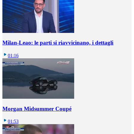
Milan-Leao: le parti si riavvicinano, i dettagli
01:16
Morgan Midsummer Coupé
01:53