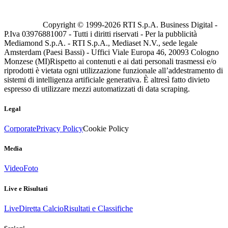
Copyright © 1999-
2026
RTI S.p.A. Business Digital -
P.Iva 03976881007 - Tutti i diritti riservati - Per la pubblicità
Mediamond S.p.A. - RTI S.p.A., Mediaset N.V., sede legale
Amsterdam (Paesi Bassi) - Uffici Viale Europa 46, 20093 Cologno
Monzese (MI)
Rispetto ai contenuti e ai dati personali trasmessi e/o
riprodotti è vietata ogni utilizzazione funzionale all’addestramento di
sistemi di intelligenza artificiale generativa. È altresì fatto divieto
espresso di utilizzare mezzi automatizzati di data scraping.
Legal
Corporate
Privacy Policy
Cookie Policy
Media
Video
Foto
Live e Risultati
Live
Diretta Calcio
Risultati e Classifiche