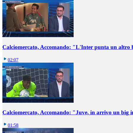
Calciomercato, Accomando: "L'Inter punta un altro 
02:07
Calciomercato, Accomando: "Juve, in arrivo un big i
01:58