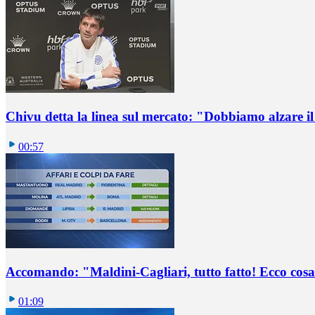
Chivu detta la linea sul mercato: "Dobbiamo alzare il 
00:57
Accomando: "Maldini-Cagliari, tutto fatto! Ecco cosa
01:09