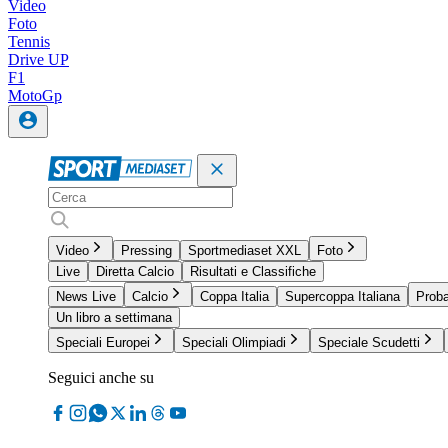
Video
Foto
Tennis
Drive UP
F1
MotoGp
Video
Pressing
Sportmediaset XXL
Foto
Live
Diretta Calcio
Risultati e Classifiche
News Live
Calcio
Coppa Italia
Supercoppa Italiana
Proba
Un libro a settimana
Speciali Europei
Speciali Olimpiadi
Speciale Scudetti
Seguici anche su