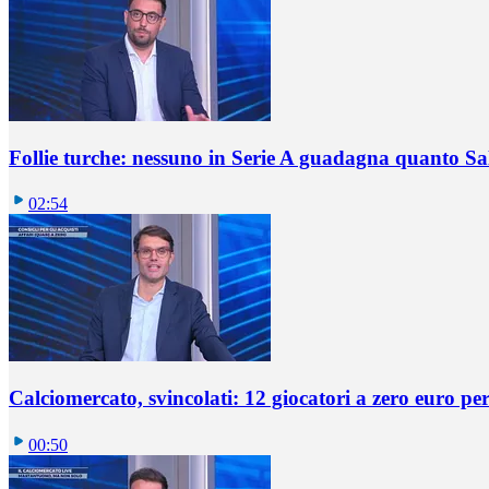
Follie turche: nessuno in Serie A guadagna quanto S
02:54
Calciomercato, svincolati: 12 giocatori a zero euro pe
00:50