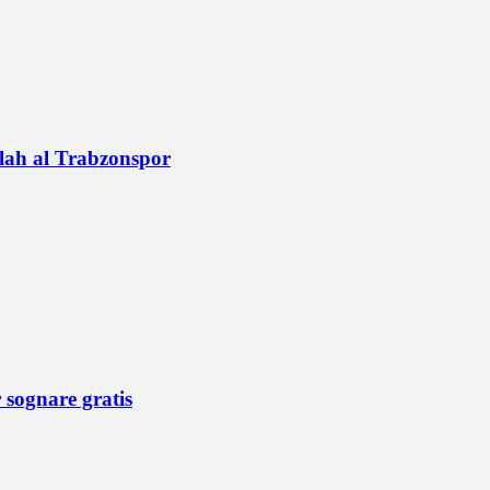
alah al Trabzonspor
r sognare gratis