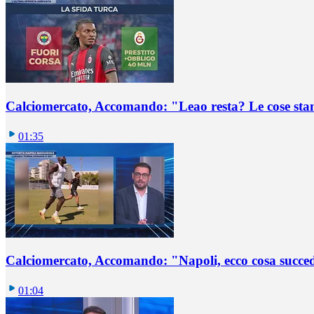
Calciomercato, Accomando: "Leao resta? Le cose st
01:35
Calciomercato, Accomando: "Napoli, ecco cosa succ
01:04