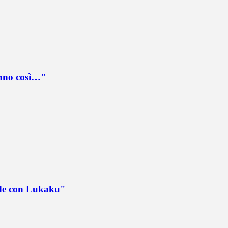
anno così…"
ede con Lukaku"