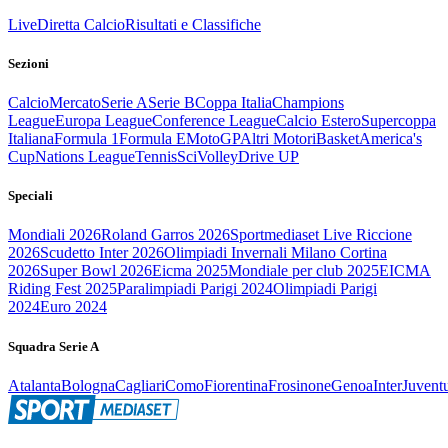
Live
Diretta Calcio
Risultati e Classifiche
Sezioni
Calcio
Mercato
Serie A
Serie B
Coppa Italia
Champions
League
Europa League
Conference League
Calcio Estero
Supercoppa
Italiana
Formula 1
Formula E
MotoGP
Altri Motori
Basket
America's
Cup
Nations League
Tennis
Sci
Volley
Drive UP
Speciali
Mondiali 2026
Roland Garros 2026
Sportmediaset Live Riccione
2026
Scudetto Inter 2026
Olimpiadi Invernali Milano Cortina
2026
Super Bowl 2026
Eicma 2025
Mondiale per club 2025
EICMA
Riding Fest 2025
Paralimpiadi Parigi 2024
Olimpiadi Parigi
2024
Euro 2024
Squadra Serie A
Atalanta
Bologna
Cagliari
Como
Fiorentina
Frosinone
Genoa
Inter
Juvent