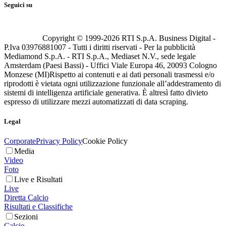
Seguici su
Copyright © 1999-
2026
RTI S.p.A. Business Digital -
P.Iva 03976881007 - Tutti i diritti riservati - Per la pubblicità
Mediamond S.p.A. - RTI S.p.A., Mediaset N.V., sede legale
Amsterdam (Paesi Bassi) - Uffici Viale Europa 46, 20093 Cologno
Monzese (MI)
Rispetto ai contenuti e ai dati personali trasmessi e/o
riprodotti è vietata ogni utilizzazione funzionale all’addestramento di
sistemi di intelligenza artificiale generativa. È altresì fatto divieto
espresso di utilizzare mezzi automatizzati di data scraping.
Legal
Corporate
Privacy Policy
Cookie Policy
Media
Video
Foto
Live e Risultati
Live
Diretta Calcio
Risultati e Classifiche
Sezioni
Calcio