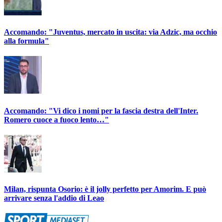
Accomando: "Juventus, mercato in uscita: via Adzic, ma occhio
alla formula"
Accomando: "Vi dico i nomi per la fascia destra dell'Inter.
Romero cuoce a fuoco lento…"
Milan, rispunta Osorio: è il jolly perfetto per Amorim. E può
arrivare senza l'addio di Leao