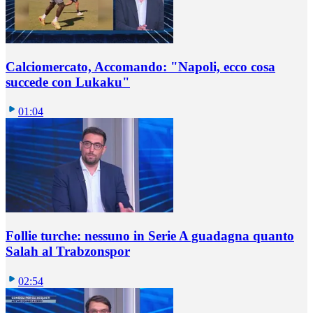
Calciomercato, Accomando: "Napoli, ecco cosa
succede con Lukaku"
01:04
Follie turche: nessuno in Serie A guadagna quanto
Salah al Trabzonspor
02:54