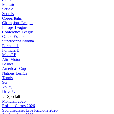
Mercato
Serie A
Serie B
Coppa Italia
Champions League
Europa League
Conference League
Calcio Estero
Supercoppa Italiana
Formula 1
Formula E
MotoGP
Altri Motori
Basket
America's Cup
Nations League
Tennis
Sci
Volley
Drive UP
Speciali
Mondiali 2026
Roland Garros 2026
Sportmediaset Live Riccione 2026