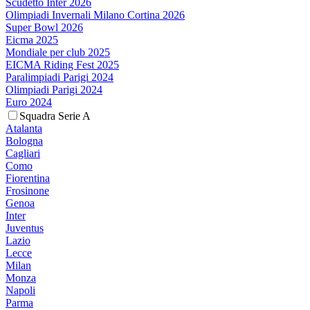
Scudetto Inter 2026
Olimpiadi Invernali Milano Cortina 2026
Super Bowl 2026
Eicma 2025
Mondiale per club 2025
EICMA Riding Fest 2025
Paralimpiadi Parigi 2024
Olimpiadi Parigi 2024
Euro 2024
Squadra Serie A
Atalanta
Bologna
Cagliari
Como
Fiorentina
Frosinone
Genoa
Inter
Juventus
Lazio
Lecce
Milan
Monza
Napoli
Parma