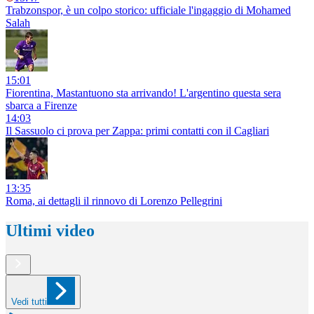
Trabzonspor, è un colpo storico: ufficiale l'ingaggio di Mohamed
Salah
15:01
Fiorentina, Mastantuono sta arrivando! L'argentino questa sera
sbarca a Firenze
14:03
Il Sassuolo ci prova per Zappa: primi contatti con il Cagliari
13:35
Roma, ai dettagli il rinnovo di Lorenzo Pellegrini
Ultimi video
Vedi tutti