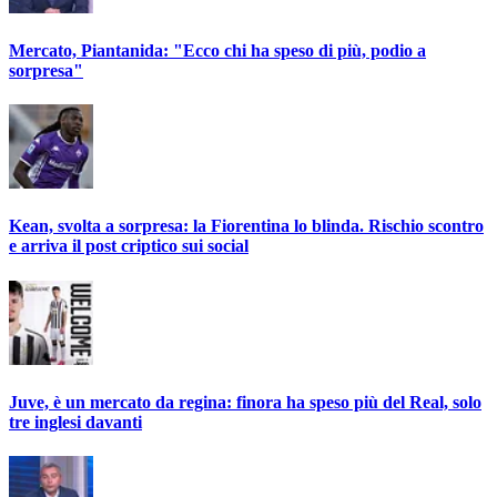
Mercato, Piantanida: "Ecco chi ha speso di più, podio a
sorpresa"
Kean, svolta a sorpresa: la Fiorentina lo blinda. Rischio scontro
e arriva il post criptico sui social
Juve, è un mercato da regina: finora ha speso più del Real, solo
tre inglesi davanti