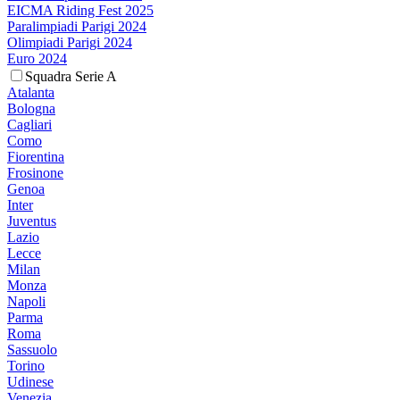
EICMA Riding Fest 2025
Paralimpiadi Parigi 2024
Olimpiadi Parigi 2024
Euro 2024
Squadra Serie A
Atalanta
Bologna
Cagliari
Como
Fiorentina
Frosinone
Genoa
Inter
Juventus
Lazio
Lecce
Milan
Monza
Napoli
Parma
Roma
Sassuolo
Torino
Udinese
Venezia