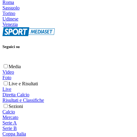
Roma
Sassuolo
Torino
Udinese
Venezia
Seguici su
Media
Video
Foto
Live e Risultati
Live
Diretta Calcio
Risultati e Classifiche
Sezioni
Calcio
Mercato
Serie A
Serie B
Coppa Italia