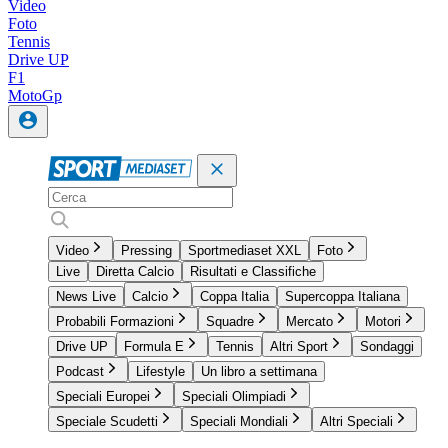
Video
Foto
Tennis
Drive UP
F1
MotoGp
Video
Pressing
Sportmediaset XXL
Foto
Live
Diretta Calcio
Risultati e Classifiche
News Live
Calcio
Coppa Italia
Supercoppa Italiana
Probabili Formazioni
Squadre
Mercato
Motori
Drive UP
Formula E
Tennis
Altri Sport
Sondaggi
Podcast
Lifestyle
Un libro a settimana
Speciali Europei
Speciali Olimpiadi
Speciale Scudetti
Speciali Mondiali
Altri Speciali