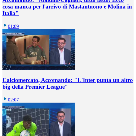
cosa manca per l'arrivo di Mastantuono e Molina in
Italia"
01:09
Calciomercato, Accomando: "L'Inter punta un altro
big della Premier League"
02:07