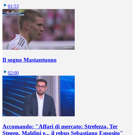
01:53
Il sogno Mastantuono
02:00
Accomando: "Affari di mercato: Strefezza, Ter
Stegen, Maldini e... il rebus Sebastiano Esposito"