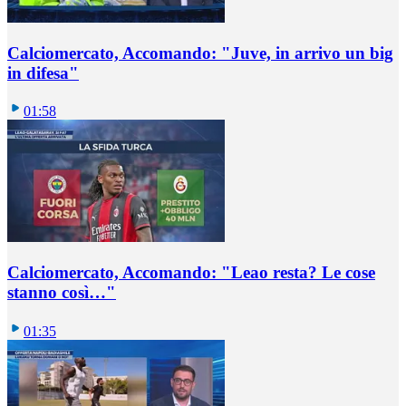
Calciomercato, Accomando: "Juve, in arrivo un big
in difesa"
01:58
Calciomercato, Accomando: "Leao resta? Le cose
stanno così…"
01:35