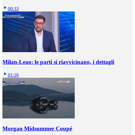
00:33
Milan-Leao: le parti si riavvicinano, i dettagli
01:16
Morgan Midsummer Coupé