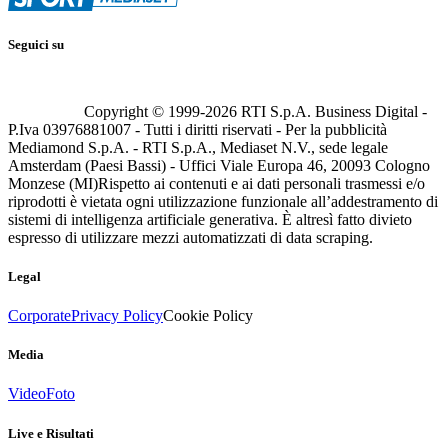
Seguici su
Copyright © 1999-
2026
RTI S.p.A. Business Digital -
P.Iva 03976881007 - Tutti i diritti riservati - Per la pubblicità
Mediamond S.p.A. - RTI S.p.A., Mediaset N.V., sede legale
Amsterdam (Paesi Bassi) - Uffici Viale Europa 46, 20093 Cologno
Monzese (MI)
Rispetto ai contenuti e ai dati personali trasmessi e/o
riprodotti è vietata ogni utilizzazione funzionale all’addestramento di
sistemi di intelligenza artificiale generativa. È altresì fatto divieto
espresso di utilizzare mezzi automatizzati di data scraping.
Legal
Corporate
Privacy Policy
Cookie Policy
Media
Video
Foto
Live e Risultati