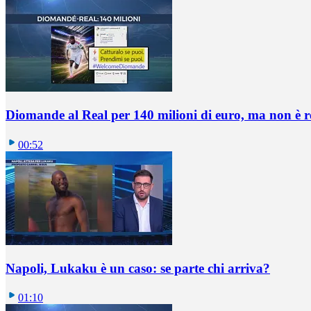
Diomande al Real per 140 milioni di euro, ma non è 
00:52
Napoli, Lukaku è un caso: se parte chi arriva?
01:10