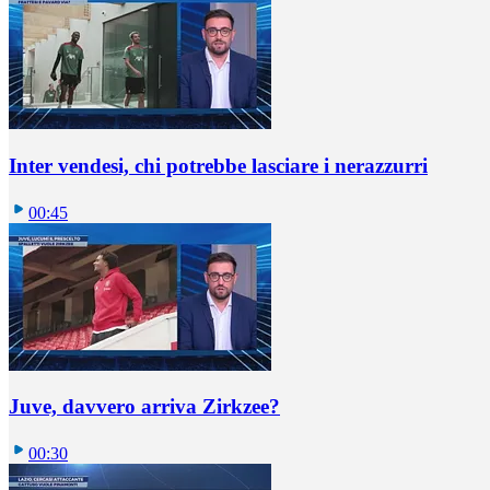
Inter vendesi, chi potrebbe lasciare i nerazzurri
00:45
Juve, davvero arriva Zirkzee?
00:30