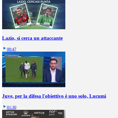
Lazio, si cerca un attaccante
00:47
Juve, per la difesa l'obiettivo è uno solo, Lucumì
01:30