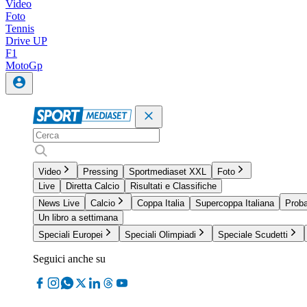
Video
Foto
Tennis
Drive UP
F1
MotoGp
Video
Pressing
Sportmediaset XXL
Foto
Live
Diretta Calcio
Risultati e Classifiche
News Live
Calcio
Coppa Italia
Supercoppa Italiana
Proba
Un libro a settimana
Speciali Europei
Speciali Olimpiadi
Speciale Scudetti
Seguici anche su