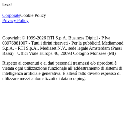
Legal
Corporate
Cookie Policy
Privacy Policy
Copyright © 1999-
2026
RTI S.p.A. Business Digital - P.Iva
03976881007 - Tutti i diritti riservati - Per la pubblicità Mediamond
S.p.A. - RTI S.p.A., Mediaset N.V., sede legale Amsterdam (Paesi
Bassi) - Uffici Viale Europa 46, 20093 Cologno Monzese (MI)
Rispetto ai contenuti e ai dati personali trasmessi e/o riprodotti è
vietata ogni utilizzazione funzionale all’addestramento di sistemi di
intelligenza artificiale generativa. È altresì fatto divieto espresso di
utilizzare mezzi automatizzati di data scraping.