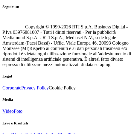
Seguici su
Copyright © 1999-
2026
RTI S.p.A. Business Digital -
P.Iva 03976881007 - Tutti i diritti riservati - Per la pubblicità
Mediamond S.p.A. - RTI S.p.A., Mediaset N.V., sede legale
Amsterdam (Paesi Bassi) - Uffici Viale Europa 46, 20093 Cologno
Monzese (MI)
Rispetto ai contenuti e ai dati personali trasmessi e/o
riprodotti è vietata ogni utilizzazione funzionale all’addestramento di
sistemi di intelligenza artificiale generativa. È altresì fatto divieto
espresso di utilizzare mezzi automatizzati di data scraping.
Legal
Corporate
Privacy Policy
Cookie Policy
Media
Video
Foto
Live e Risultati