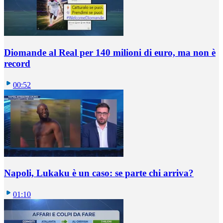
Diomande al Real per 140 milioni di euro, ma non è
record
00:52
Napoli, Lukaku è un caso: se parte chi arriva?
01:10