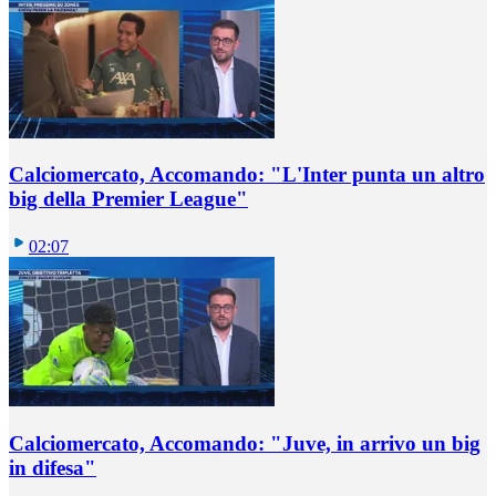
Calciomercato, Accomando: "L'Inter punta un altro
big della Premier League"
02:07
Calciomercato, Accomando: "Juve, in arrivo un big
in difesa"