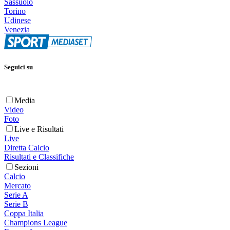
Sassuolo
Torino
Udinese
Venezia
Seguici su
Media
Video
Foto
Live e Risultati
Live
Diretta Calcio
Risultati e Classifiche
Sezioni
Calcio
Mercato
Serie A
Serie B
Coppa Italia
Champions League