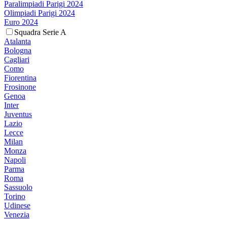
Paralimpiadi Parigi 2024
Olimpiadi Parigi 2024
Euro 2024
Squadra Serie A
Atalanta
Bologna
Cagliari
Como
Fiorentina
Frosinone
Genoa
Inter
Juventus
Lazio
Lecce
Milan
Monza
Napoli
Parma
Roma
Sassuolo
Torino
Udinese
Venezia