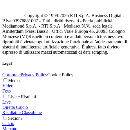
Copyright © 1999-
2026
RTI S.p.A. Business Digital -
P.Iva 03976881007 - Tutti i diritti riservati - Per la pubblicità
Mediamond S.p.A. - RTI S.p.A., Mediaset N.V., sede legale
Amsterdam (Paesi Bassi) - Uffici Viale Europa 46, 20093 Cologno
Monzese (MI)
Rispetto ai contenuti e ai dati personali trasmessi e/o
riprodotti è vietata ogni utilizzazione funzionale all’addestramento di
sistemi di intelligenza artificiale generativa. È altresì fatto divieto
espresso di utilizzare mezzi automatizzati di data scraping.
Legal
Corporate
Privacy Policy
Cookie Policy
Media
Video
Foto
Live e Risultati
Live
Diretta Calcio
Risultati e Classifiche
Sezioni
Calcio
Mercato