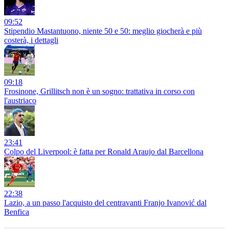
09:52
Stipendio Mastantuono, niente 50 e 50: meglio giocherà e più
costerà, i dettagli
09:18
Frosinone, Grillitsch non è un sogno: trattativa in corso con
l'austriaco
23:41
Colpo del Liverpool: è fatta per Ronald Araujo dal Barcellona
22:38
Lazio, a un passo l'acquisto del centravanti Franjo Ivanović dal
Benfica