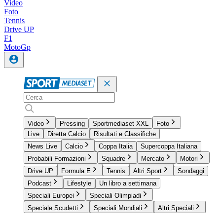
Video
Foto
Tennis
Drive UP
F1
MotoGp
Video
Pressing
Sportmediaset XXL
Foto
Live
Diretta Calcio
Risultati e Classifiche
News Live
Calcio
Coppa Italia
Supercoppa Italiana
Probabili Formazioni
Squadre
Mercato
Motori
Drive UP
Formula E
Tennis
Altri Sport
Sondaggi
Podcast
Lifestyle
Un libro a settimana
Speciali Europei
Speciali Olimpiadi
Speciale Scudetti
Speciali Mondiali
Altri Speciali