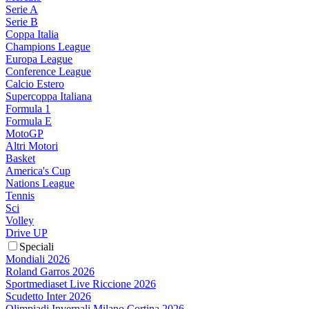
Serie A
Serie B
Coppa Italia
Champions League
Europa League
Conference League
Calcio Estero
Supercoppa Italiana
Formula 1
Formula E
MotoGP
Altri Motori
Basket
America's Cup
Nations League
Tennis
Sci
Volley
Drive UP
Speciali
Mondiali 2026
Roland Garros 2026
Sportmediaset Live Riccione 2026
Scudetto Inter 2026
Olimpiadi Invernali Milano Cortina 2026