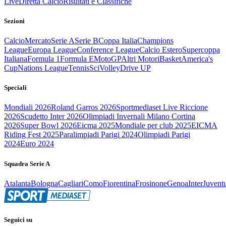
Live
Diretta Calcio
Risultati e Classifiche
Sezioni
Calcio
Mercato
Serie A
Serie B
Coppa Italia
Champions
League
Europa League
Conference League
Calcio Estero
Supercoppa
Italiana
Formula 1
Formula E
MotoGP
Altri Motori
Basket
America's
Cup
Nations League
Tennis
Sci
Volley
Drive UP
Speciali
Mondiali 2026
Roland Garros 2026
Sportmediaset Live Riccione
2026
Scudetto Inter 2026
Olimpiadi Invernali Milano Cortina
2026
Super Bowl 2026
Eicma 2025
Mondiale per club 2025
EICMA
Riding Fest 2025
Paralimpiadi Parigi 2024
Olimpiadi Parigi
2024
Euro 2024
Squadra Serie A
Atalanta
Bologna
Cagliari
Como
Fiorentina
Frosinone
Genoa
Inter
Juvent
Seguici su