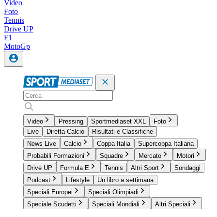
Video
Foto
Tennis
Drive UP
F1
MotoGp
Video
Pressing
Sportmediaset XXL
Foto
Live
Diretta Calcio
Risultati e Classifiche
News Live
Calcio
Coppa Italia
Supercoppa Italiana
Probabili Formazioni
Squadre
Mercato
Motori
Drive UP
Formula E
Tennis
Altri Sport
Sondaggi
Podcast
Lifestyle
Un libro a settimana
Speciali Europei
Speciali Olimpiadi
Speciale Scudetti
Speciali Mondiali
Altri Speciali