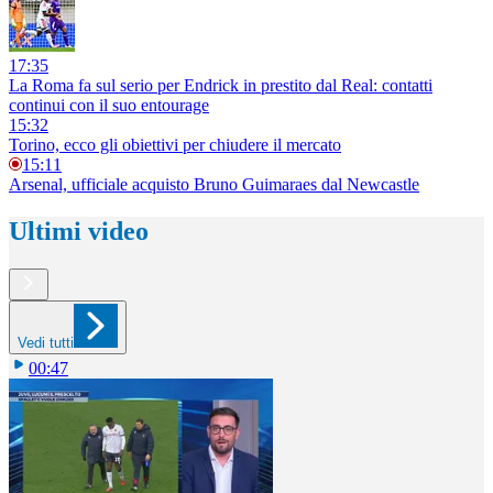
17:35
La Roma fa sul serio per Endrick in prestito dal Real: contatti
continui con il suo entourage
15:32
Torino, ecco gli obiettivi per chiudere il mercato
15:11
Arsenal, ufficiale acquisto Bruno Guimaraes dal Newcastle
Ultimi video
Vedi tutti
00:47