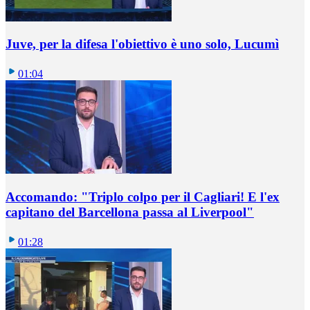
Juve, per la difesa l'obiettivo è uno solo, Lucumì
01:04
Accomando: "Triplo colpo per il Cagliari! E l'ex
capitano del Barcellona passa al Liverpool"
01:28