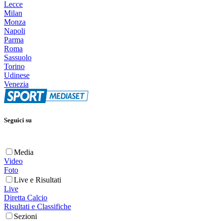
Lecce
Milan
Monza
Napoli
Parma
Roma
Sassuolo
Torino
Udinese
Venezia
Seguici su
Media
Video
Foto
Live e Risultati
Live
Diretta Calcio
Risultati e Classifiche
Sezioni