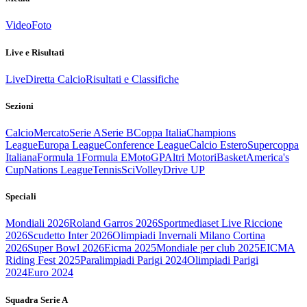
Video
Foto
Live e Risultati
Live
Diretta Calcio
Risultati e Classifiche
Sezioni
Calcio
Mercato
Serie A
Serie B
Coppa Italia
Champions
League
Europa League
Conference League
Calcio Estero
Supercoppa
Italiana
Formula 1
Formula E
MotoGP
Altri Motori
Basket
America's
Cup
Nations League
Tennis
Sci
Volley
Drive UP
Speciali
Mondiali 2026
Roland Garros 2026
Sportmediaset Live Riccione
2026
Scudetto Inter 2026
Olimpiadi Invernali Milano Cortina
2026
Super Bowl 2026
Eicma 2025
Mondiale per club 2025
EICMA
Riding Fest 2025
Paralimpiadi Parigi 2024
Olimpiadi Parigi
2024
Euro 2024
Squadra Serie A