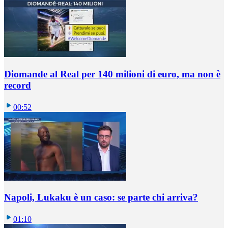
Diomande al Real per 140 milioni di euro, ma non è
record
00:52
Napoli, Lukaku è un caso: se parte chi arriva?
01:10