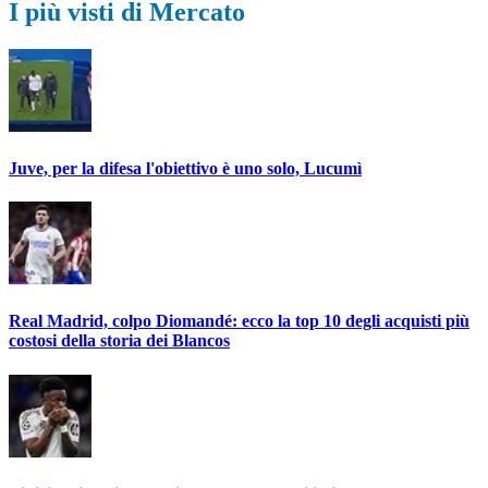
I più visti di Mercato
Juve, per la difesa l'obiettivo è uno solo, Lucumì
Real Madrid, colpo Diomandé: ecco la top 10 degli acquisti più
costosi della storia dei Blancos