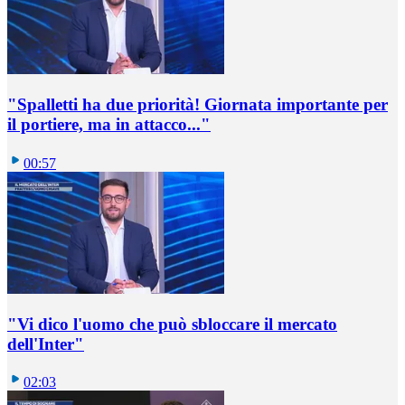
"Spalletti ha due priorità! Giornata importante per
il portiere, ma in attacco..."
00:57
"Vi dico l'uomo che può sbloccare il mercato
dell'Inter"
02:03