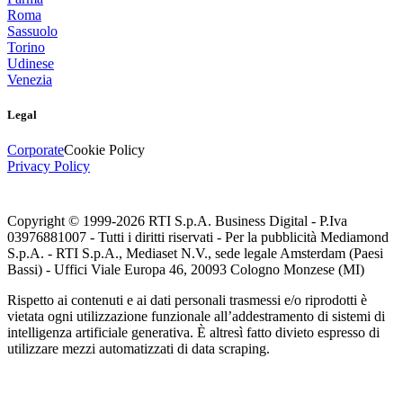
Roma
Sassuolo
Torino
Udinese
Venezia
Legal
Corporate
Cookie Policy
Privacy Policy
Copyright © 1999-
2026
RTI S.p.A. Business Digital - P.Iva
03976881007 - Tutti i diritti riservati - Per la pubblicità Mediamond
S.p.A. - RTI S.p.A., Mediaset N.V., sede legale Amsterdam (Paesi
Bassi) - Uffici Viale Europa 46, 20093 Cologno Monzese (MI)
Rispetto ai contenuti e ai dati personali trasmessi e/o riprodotti è
vietata ogni utilizzazione funzionale all’addestramento di sistemi di
intelligenza artificiale generativa. È altresì fatto divieto espresso di
utilizzare mezzi automatizzati di data scraping.