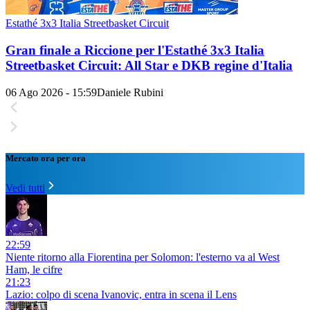
Estathé 3x3 Italia Streetbasket Circuit
Gran finale a Riccione per l'Estathé 3x3 Italia
Streetbasket Circuit: All Star e DKB regine d'Italia
06 Ago 2026 - 15:59
Daniele Rubini
Mercato ora per ora
Vedi tutti
22:59
Niente ritorno alla Fiorentina per Solomon: l'esterno va al West
Ham, le cifre
21:23
Lazio: colpo di scena Ivanovic, entra in scena il Lens