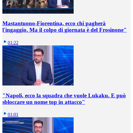
Mastantuono-Fiorentina, ecco chi pagherà
l'ingaggio. Ma il colpo di giornata è del Frosinone"
01:22
"Napoli, ecco la squadra che vuole Lukaku. E può
sbloccare un nome top in attacco"
01:01