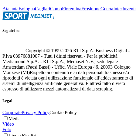
Atalanta
Bologna
Cagliari
Como
Fiorentina
Frosinone
Genoa
Inter
Juvent
Seguici su
Copyright © 1999-
2026
RTI S.p.A. Business Digital -
P.Iva 03976881007 - Tutti i diritti riservati - Per la pubblicità
Mediamond S.p.A. - RTI S.p.A., Mediaset N.V., sede legale
Amsterdam (Paesi Bassi) - Uffici Viale Europa 46, 20093 Cologno
Monzese (MI)
Rispetto ai contenuti e ai dati personali trasmessi e/o
riprodotti è vietata ogni utilizzazione funzionale all’addestramento di
sistemi di intelligenza artificiale generativa. È altresì fatto divieto
espresso di utilizzare mezzi automatizzati di data scraping.
Legal
Corporate
Privacy Policy
Cookie Policy
Media
Video
Foto
Live e Risultati