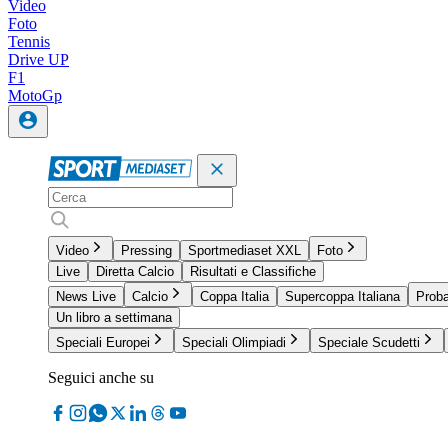
Video
Foto
Tennis
Drive UP
F1
MotoGp
Video
Pressing
Sportmediaset XXL
Foto
Live
Diretta Calcio
Risultati e Classifiche
News Live
Calcio
Coppa Italia
Supercoppa Italiana
Proba
Un libro a settimana
Speciali Europei
Speciali Olimpiadi
Speciale Scudetti
Seguici anche su