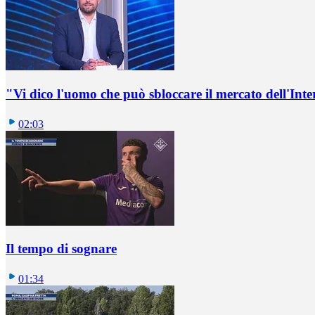
"Vi dico l'uomo che può sbloccare il mercato dell'Inte
02:03
Il tempo di sognare
01:34