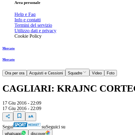
Area personale
Help e Faq
Info e contatti
Termini del servizio
Utilizzo dati e privacy
Cookie Policy
Mercato
Mercato
Ora per ora
Acquisti e Cessioni
Squadre
Video
Foto
CAGLIARI: KRAJNC CORTE
17 Giu 2016 - 22:09
17 Giu 2016 - 22:09
Segui
su
Seguici su
whatsapp
discover