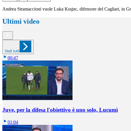
Andrea Stramaccioni vuole Luka Krajnc, difensore del Cagliari, in Gr
Ultimi video
Vedi tutti
00:47
Juve, per la difesa l'obiettivo è uno solo, Lucumì
01:04