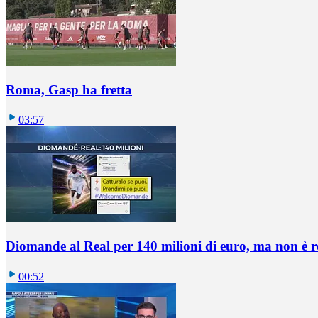
Roma, Gasp ha fretta
03:57
Diomande al Real per 140 milioni di euro, ma non è 
00:52