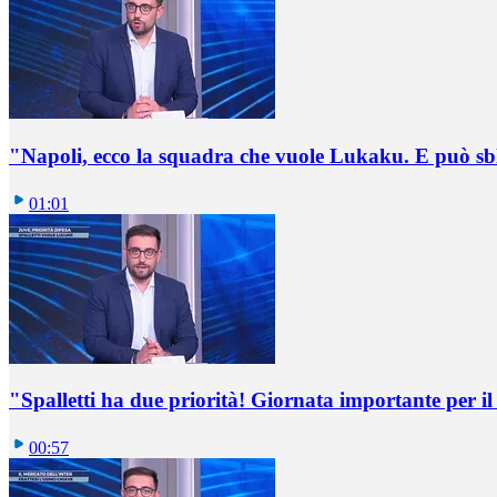
"Napoli, ecco la squadra che vuole Lukaku. E può sb
01:01
"Spalletti ha due priorità! Giornata importante per il 
00:57