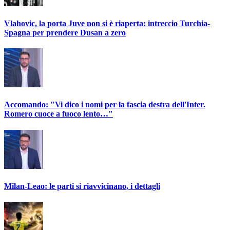
Vlahovic, la porta Juve non si è riaperta: intreccio Turchia-
Spagna per prendere Dusan a zero
Accomando: "Vi dico i nomi per la fascia destra dell'Inter.
Romero cuoce a fuoco lento…"
Milan-Leao: le parti si riavvicinano, i dettagli