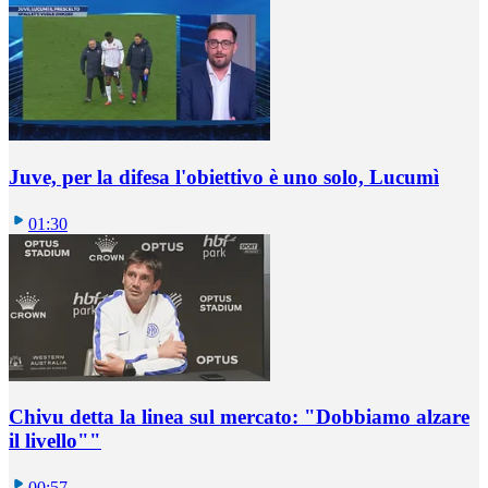
Juve, per la difesa l'obiettivo è uno solo, Lucumì
01:30
Chivu detta la linea sul mercato: "Dobbiamo alzare
il livello""
00:57