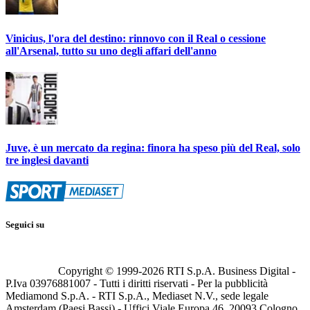
Vinicius, l'ora del destino: rinnovo con il Real o cessione
all'Arsenal, tutto su uno degli affari dell'anno
Juve, è un mercato da regina: finora ha speso più del Real, solo
tre inglesi davanti
Seguici su
Copyright © 1999-
2026
RTI S.p.A. Business Digital -
P.Iva 03976881007 - Tutti i diritti riservati - Per la pubblicità
Mediamond S.p.A. - RTI S.p.A., Mediaset N.V., sede legale
Amsterdam (Paesi Bassi) - Uffici Viale Europa 46, 20093 Cologno