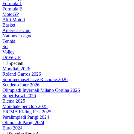
Formula 1
Formula E
MotoGP
Altri Motori
Basket
America's Cup
Nations League
Tennis
Sci
Volley
Drive UP
Speciali
Mondiali 2026
Roland Garros 2026
Sportmediaset Live Riccione 2026
Scudetto Inter 2026
Olimpiadi Invernali Milano Cortina 2026
Super Bowl 2026
Eicma 2025
Mondiale per club 2025
EICMA Riding Fest 2025
Paralimpiadi Parigi 2024
Olimpiadi Parigi 2024
Euro 2024
Squadra Serie A