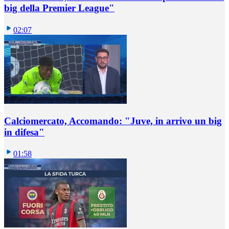
big della Premier League"
02:07
Calciomercato, Accomando: "Juve, in arrivo un big
in difesa"
01:58