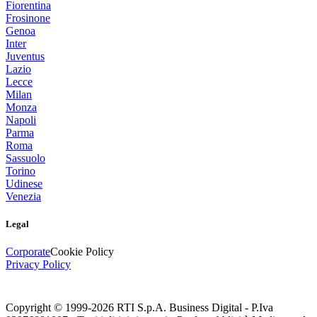
Fiorentina
Frosinone
Genoa
Inter
Juventus
Lazio
Lecce
Milan
Monza
Napoli
Parma
Roma
Sassuolo
Torino
Udinese
Venezia
Legal
Corporate
Cookie Policy
Privacy Policy
Copyright © 1999-
2026
RTI S.p.A. Business Digital - P.Iva