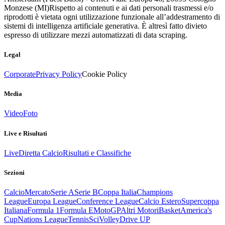
Monzese (MI)
Rispetto ai contenuti e ai dati personali trasmessi e/o
riprodotti è vietata ogni utilizzazione funzionale all’addestramento di
sistemi di intelligenza artificiale generativa. È altresì fatto divieto
espresso di utilizzare mezzi automatizzati di data scraping.
Legal
Corporate
Privacy Policy
Cookie Policy
Media
Video
Foto
Live e Risultati
Live
Diretta Calcio
Risultati e Classifiche
Sezioni
Calcio
Mercato
Serie A
Serie B
Coppa Italia
Champions
League
Europa League
Conference League
Calcio Estero
Supercoppa
Italiana
Formula 1
Formula E
MotoGP
Altri Motori
Basket
America's
Cup
Nations League
Tennis
Sci
Volley
Drive UP