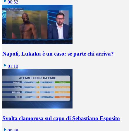
00:52
Napoli, Lukaku è un caso: se parte chi arriva?
01:10
Svolta clamorosa sul capo di Sebastiano Esposito
00:48