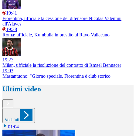
19:41
Fiorentina, ufficiale la cessione del difensore Nicolas Valentini
all'Alaves
19:38
Roma: ufficiale, Kumbulla in prestito al Rayo Vallecano
19:27
Milan, ufficiale la risoluzione del contratto di Ismaël Bennacer
19:03
Mastantuono: "Giorno speciale, Fiorentina è club storico"
Ultimi video
Vedi tutti
01:04