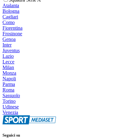
Atalanta
Bologna
Cagliari
Como
Fiorentina
Frosinone
Genoa
Inter
Juventus
Lazio
Lecce
Milan
Monza
Napoli
Parma
Roma
Sassuolo
Torino
Udinese
Venezia
Seguici su