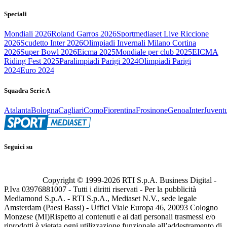
Speciali
Mondiali 2026
Roland Garros 2026
Sportmediaset Live Riccione
2026
Scudetto Inter 2026
Olimpiadi Invernali Milano Cortina
2026
Super Bowl 2026
Eicma 2025
Mondiale per club 2025
EICMA
Riding Fest 2025
Paralimpiadi Parigi 2024
Olimpiadi Parigi
2024
Euro 2024
Squadra Serie A
Atalanta
Bologna
Cagliari
Como
Fiorentina
Frosinone
Genoa
Inter
Juvent
Seguici su
Copyright © 1999-
2026
RTI S.p.A. Business Digital -
P.Iva 03976881007 - Tutti i diritti riservati - Per la pubblicità
Mediamond S.p.A. - RTI S.p.A., Mediaset N.V., sede legale
Amsterdam (Paesi Bassi) - Uffici Viale Europa 46, 20093 Cologno
Monzese (MI)
Rispetto ai contenuti e ai dati personali trasmessi e/o
riprodotti è vietata ogni utilizzazione funzionale all’addestramento di