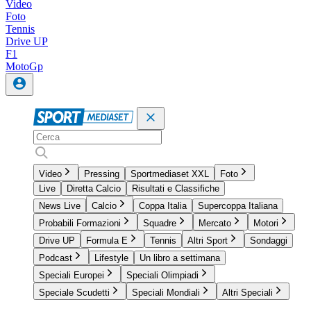
Video
Foto
Tennis
Drive UP
F1
MotoGp
Video
Pressing
Sportmediaset XXL
Foto
Live
Diretta Calcio
Risultati e Classifiche
News Live
Calcio
Coppa Italia
Supercoppa Italiana
Probabili Formazioni
Squadre
Mercato
Motori
Drive UP
Formula E
Tennis
Altri Sport
Sondaggi
Podcast
Lifestyle
Un libro a settimana
Speciali Europei
Speciali Olimpiadi
Speciale Scudetti
Speciali Mondiali
Altri Speciali