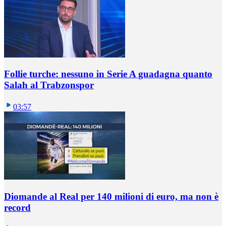
Follie turche: nessuno in Serie A guadagna quanto
Salah al Trabzonspor
03:57
Diomande al Real per 140 milioni di euro, ma non è
record