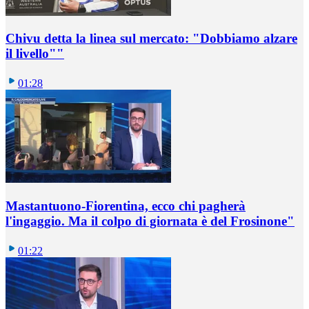
Chivu detta la linea sul mercato: "Dobbiamo alzare
il livello""
01:28
Mastantuono-Fiorentina, ecco chi pagherà
l'ingaggio. Ma il colpo di giornata è del Frosinone"
01:22