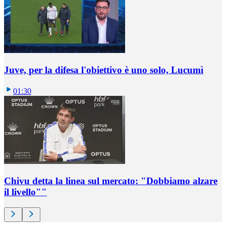
Juve, per la difesa l'obiettivo è uno solo, Lucumì
01:30
Chivu detta la linea sul mercato: "Dobbiamo alzare
il livello""