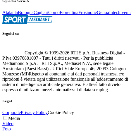
Squadra Serie A
Atalanta
Bologna
Cagliari
Como
Fiorentina
Frosinone
Genoa
Inter
Juvent
Seguici su
Copyright © 1999-
2026
RTI S.p.A. Business Digital -
P.Iva 03976881007 - Tutti i diritti riservati - Per la pubblicità
Mediamond S.p.A. - RTI S.p.A., Mediaset N.V., sede legale
Amsterdam (Paesi Bassi) - Uffici Viale Europa 46, 20093 Cologno
Monzese (MI)
Rispetto ai contenuti e ai dati personali trasmessi e/o
riprodotti è vietata ogni utilizzazione funzionale all’addestramento di
sistemi di intelligenza artificiale generativa. È altresì fatto divieto
espresso di utilizzare mezzi automatizzati di data scraping.
Legal
Corporate
Privacy Policy
Cookie Policy
Media
Video
Foto