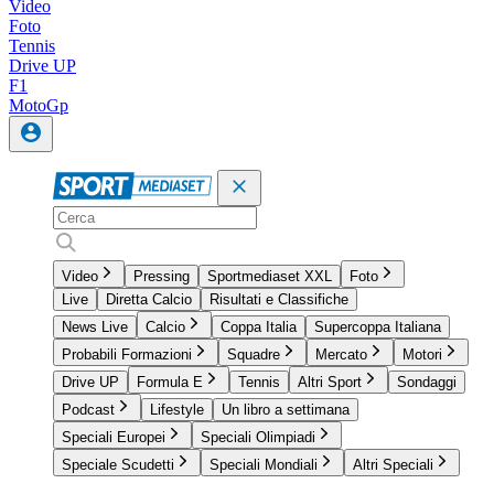
Video
Foto
Tennis
Drive UP
F1
MotoGp
Video
Pressing
Sportmediaset XXL
Foto
Live
Diretta Calcio
Risultati e Classifiche
News Live
Calcio
Coppa Italia
Supercoppa Italiana
Probabili Formazioni
Squadre
Mercato
Motori
Drive UP
Formula E
Tennis
Altri Sport
Sondaggi
Podcast
Lifestyle
Un libro a settimana
Speciali Europei
Speciali Olimpiadi
Speciale Scudetti
Speciali Mondiali
Altri Speciali