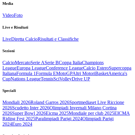
Media
Video
Foto
Live e Risultati
Live
Diretta Calcio
Risultati e Classifiche
Sezioni
Calcio
Mercato
Serie A
Serie B
Coppa Italia
Champions
League
Europa League
Conference League
Calcio Estero
Supercoppa
Italiana
Formula 1
Formula E
MotoGP
Altri Motori
Basket
America's
Cup
Nations League
Tennis
Sci
Volley
Drive UP
Speciali
Mondiali 2026
Roland Garros 2026
Sportmediaset Live Riccione
2026
Scudetto Inter 2026
Olimpiadi Invernali Milano Cortina
2026
Super Bowl 2026
Eicma 2025
Mondiale per club 2025
EICMA
Riding Fest 2025
Paralimpiadi Parigi 2024
Olimpiadi Parigi
2024
Euro 2024