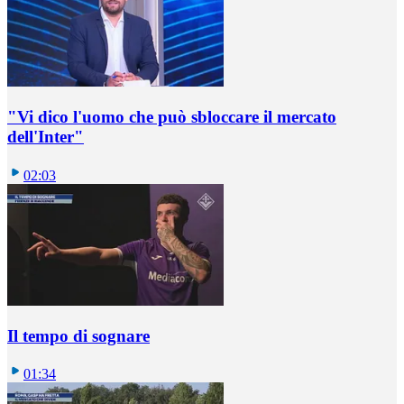
"Vi dico l'uomo che può sbloccare il mercato
dell'Inter"
02:03
Il tempo di sognare
01:34