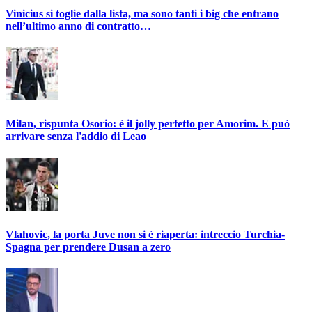
Vinicius si toglie dalla lista, ma sono tanti i big che entrano
nell’ultimo anno di contratto…
Milan, rispunta Osorio: è il jolly perfetto per Amorim. E può
arrivare senza l'addio di Leao
Vlahovic, la porta Juve non si è riaperta: intreccio Turchia-
Spagna per prendere Dusan a zero