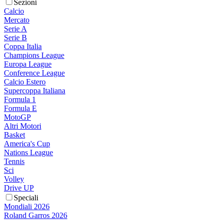
Sezioni
Calcio
Mercato
Serie A
Serie B
Coppa Italia
Champions League
Europa League
Conference League
Calcio Estero
Supercoppa Italiana
Formula 1
Formula E
MotoGP
Altri Motori
Basket
America's Cup
Nations League
Tennis
Sci
Volley
Drive UP
Speciali
Mondiali 2026
Roland Garros 2026