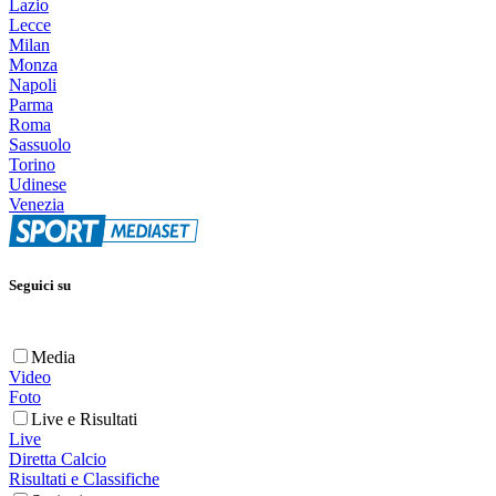
Lazio
Lecce
Milan
Monza
Napoli
Parma
Roma
Sassuolo
Torino
Udinese
Venezia
Seguici su
Media
Video
Foto
Live e Risultati
Live
Diretta Calcio
Risultati e Classifiche