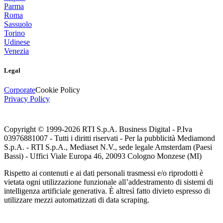
Parma
Roma
Sassuolo
Torino
Udinese
Venezia
Legal
Corporate
Cookie Policy
Privacy Policy
Copyright © 1999-
2026
RTI S.p.A. Business Digital - P.Iva
03976881007 - Tutti i diritti riservati - Per la pubblicità Mediamond
S.p.A. - RTI S.p.A., Mediaset N.V., sede legale Amsterdam (Paesi
Bassi) - Uffici Viale Europa 46, 20093 Cologno Monzese (MI)
Rispetto ai contenuti e ai dati personali trasmessi e/o riprodotti è
vietata ogni utilizzazione funzionale all’addestramento di sistemi di
intelligenza artificiale generativa. È altresì fatto divieto espresso di
utilizzare mezzi automatizzati di data scraping.