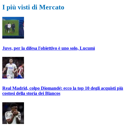
I più visti di Mercato
Juve, per la difesa l'obiettivo è uno solo, Lucumì
Real Madrid, colpo Diomandé: ecco la top 10 degli acquisti più
costosi della storia dei Blancos