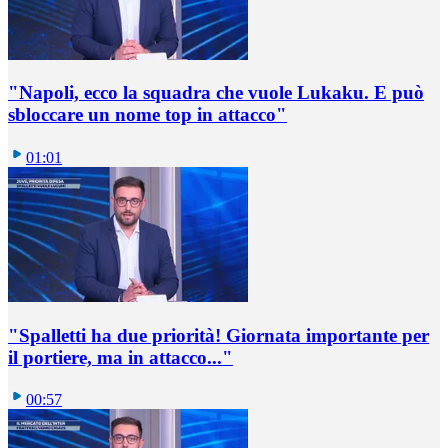
"Napoli, ecco la squadra che vuole Lukaku. E può
sbloccare un nome top in attacco"
01:01
"Spalletti ha due priorità! Giornata importante per
il portiere, ma in attacco..."
00:57