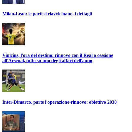
Milan-Leao: le parti si riavvicinano, i dettagli
Vinicius, l'ora del destino: rinnovo con il Real o cessione
all'Arsenal, tutto su uno degli affari dell'anno
Inter-Dimarco, parte l'operazione-rinnovo: obiettivo 2030