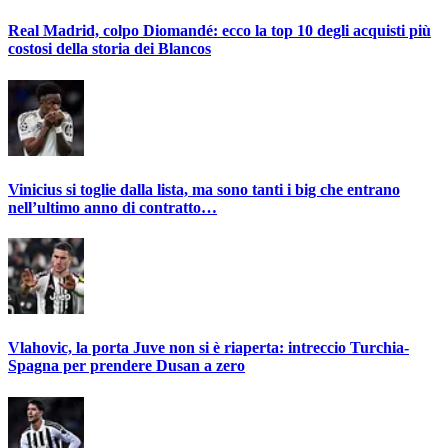
Real Madrid, colpo Diomandé: ecco la top 10 degli acquisti più
costosi della storia dei Blancos
Vinicius si toglie dalla lista, ma sono tanti i big che entrano
nell’ultimo anno di contratto…
Vlahovic, la porta Juve non si è riaperta: intreccio Turchia-
Spagna per prendere Dusan a zero