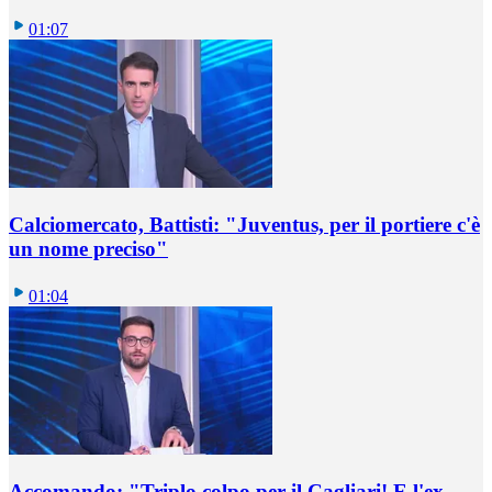
01:07
Calciomercato, Battisti: "Juventus, per il portiere c'è
un nome preciso"
01:04
Accomando: "Triplo colpo per il Cagliari! E l'ex