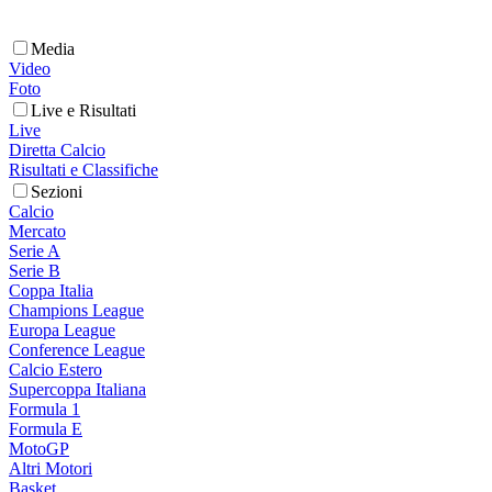
Media
Video
Foto
Live e Risultati
Live
Diretta Calcio
Risultati e Classifiche
Sezioni
Calcio
Mercato
Serie A
Serie B
Coppa Italia
Champions League
Europa League
Conference League
Calcio Estero
Supercoppa Italiana
Formula 1
Formula E
MotoGP
Altri Motori
Basket