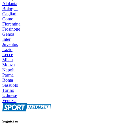
Atalanta
Bologna
Cagliari
Como
Fiorentina
Frosinone
Genoa
Inter
Juventus
Lazio
Lecce
Milan
Monza
Napoli
Parma
Roma
Sassuolo
Torino
Udinese
Venezia
Seguici su