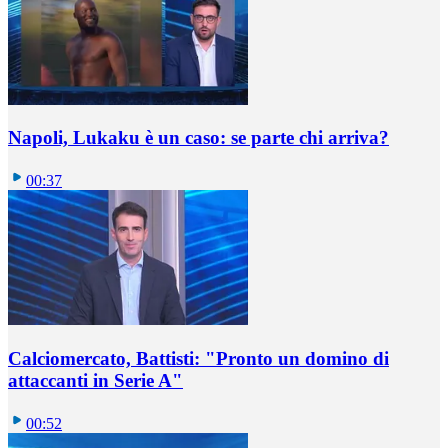
Napoli, Lukaku è un caso: se parte chi arriva?
00:37
Calciomercato, Battisti: "Pronto un domino di
attaccanti in Serie A"
00:52