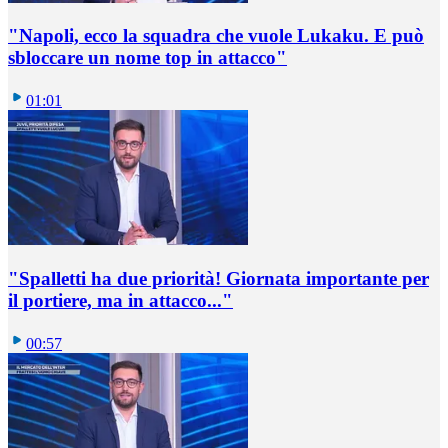
"Napoli, ecco la squadra che vuole Lukaku. E può
sbloccare un nome top in attacco"
01:01
"Spalletti ha due priorità! Giornata importante per
il portiere, ma in attacco..."
00:57