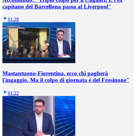
capitano del Barcellona passa al Liverpool"
01:28
Mastantuono-Fiorentina, ecco chi pagherà
l'ingaggio. Ma il colpo di giornata è del Frosinone"
01:22