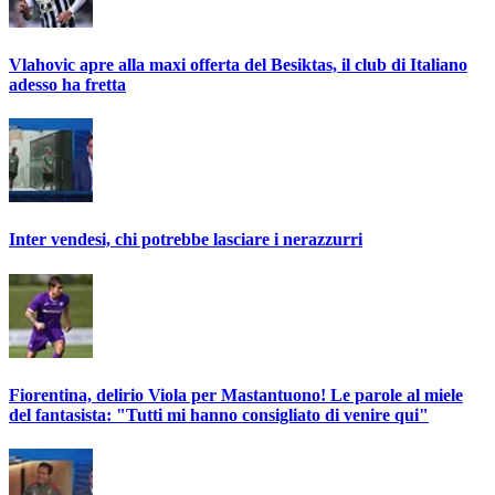
Vlahovic apre alla maxi offerta del Besiktas, il club di Italiano
adesso ha fretta
Inter vendesi, chi potrebbe lasciare i nerazzurri
Fiorentina, delirio Viola per Mastantuono! Le parole al miele
del fantasista: "Tutti mi hanno consigliato di venire qui"