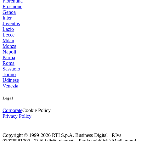
Fiorentina
Frosinone
Genoa
Inter
Juventus
Lazio
Lecce
Milan
Monza
Napoli
Parma
Roma
Sassuolo
Torino
Udinese
Venezia
Legal
Corporate
Cookie Policy
Privacy Policy
Copyright © 1999-
2026
RTI S.p.A. Business Digital - P.Iva
03976881007 - Tutti i diritti riservati - Per la pubblicità Mediamond