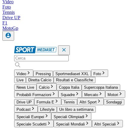
Video
Foto
Tennis
Drive UP
F1
MotoGp
Video
Pressing
Sportmediaset XXL
Foto
Live
Diretta Calcio
Risultati e Classifiche
News Live
Calcio
Coppa Italia
Supercoppa Italiana
Probabili Formazioni
Squadre
Mercato
Motori
Drive UP
Formula E
Tennis
Altri Sport
Sondaggi
Podcast
Lifestyle
Un libro a settimana
Speciali Europei
Speciali Olimpiadi
Speciale Scudetti
Speciali Mondiali
Altri Speciali