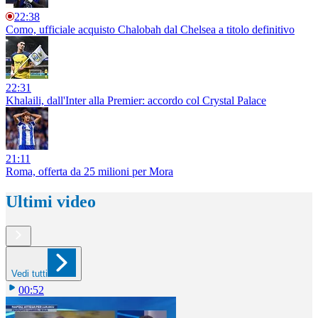
22:38
Como, ufficiale acquisto Chalobah dal Chelsea a titolo definitivo
22:31
Khalaili, dall'Inter alla Premier: accordo col Crystal Palace
21:11
Roma, offerta da 25 milioni per Mora
Ultimi video
Vedi tutti
00:52