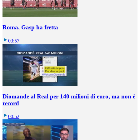
Roma, Gasp ha fretta
03:57
Diomande al Real per 140 milioni di euro, ma non è
record
00:52