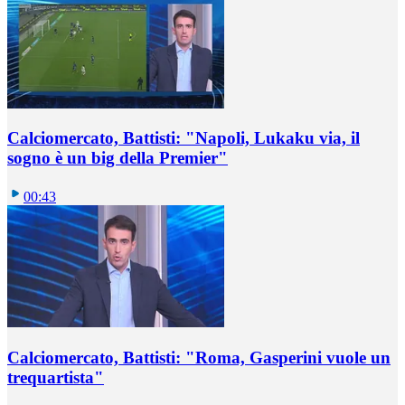
Calciomercato, Battisti: "Napoli, Lukaku via, il
sogno è un big della Premier"
00:43
Calciomercato, Battisti: "Roma, Gasperini vuole un
trequartista"