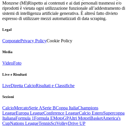
Monzese (MI)
Rispetto ai contenuti e ai dati personali trasmessi e/o
riprodotti è vietata ogni utilizzazione funzionale all’addestramento di
sistemi di intelligenza artificiale generativa. È altresì fatto divieto
espresso di utilizzare mezzi automatizzati di data scraping.
Legal
Corporate
Privacy Policy
Cookie Policy
Media
Video
Foto
Live e Risultati
Live
Diretta Calcio
Risultati e Classifiche
Sezioni
Calcio
Mercato
Serie A
Serie B
Coppa Italia
Champions
League
Europa League
Conference League
Calcio Estero
Supercoppa
Italiana
Formula 1
Formula E
MotoGP
Altri Motori
Basket
America's
Cup
Nations League
Tennis
Sci
Volley
Drive UP