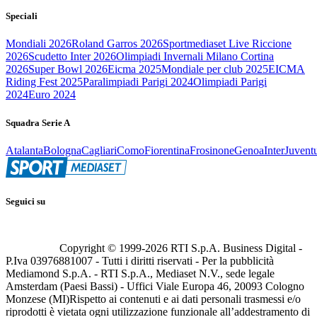
Speciali
Mondiali 2026
Roland Garros 2026
Sportmediaset Live Riccione
2026
Scudetto Inter 2026
Olimpiadi Invernali Milano Cortina
2026
Super Bowl 2026
Eicma 2025
Mondiale per club 2025
EICMA
Riding Fest 2025
Paralimpiadi Parigi 2024
Olimpiadi Parigi
2024
Euro 2024
Squadra Serie A
Atalanta
Bologna
Cagliari
Como
Fiorentina
Frosinone
Genoa
Inter
Juvent
Seguici su
Copyright © 1999-
2026
RTI S.p.A. Business Digital -
P.Iva 03976881007 - Tutti i diritti riservati - Per la pubblicità
Mediamond S.p.A. - RTI S.p.A., Mediaset N.V., sede legale
Amsterdam (Paesi Bassi) - Uffici Viale Europa 46, 20093 Cologno
Monzese (MI)
Rispetto ai contenuti e ai dati personali trasmessi e/o
riprodotti è vietata ogni utilizzazione funzionale all’addestramento di