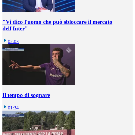
"Vi dico l'uomo che può sbloccare il mercato
dell'Inter"
02:03
Il tempo di sognare
01:34