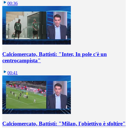
00:36
Calciomercato, Battisti: "Inter, In pole c'è un
centrocampista"
00:41
Calciomercato, Battisti: "Milan, l'obiettivo è sfoltire"