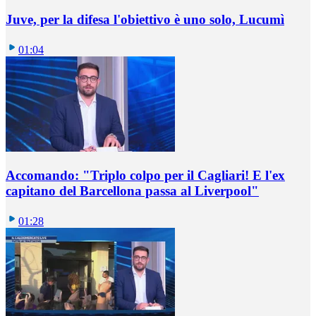
Juve, per la difesa l'obiettivo è uno solo, Lucumì
01:04
Accomando: "Triplo colpo per il Cagliari! E l'ex
capitano del Barcellona passa al Liverpool"
01:28