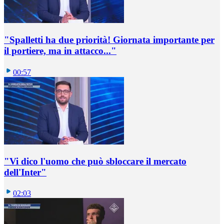
"Spalletti ha due priorità! Giornata importante per
il portiere, ma in attacco..."
00:57
"Vi dico l'uomo che può sbloccare il mercato
dell'Inter"
02:03