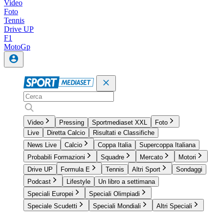
Video
Foto
Tennis
Drive UP
F1
MotoGp
Video
Pressing
Sportmediaset XXL
Foto
Live
Diretta Calcio
Risultati e Classifiche
News Live
Calcio
Coppa Italia
Supercoppa Italiana
Probabili Formazioni
Squadre
Mercato
Motori
Drive UP
Formula E
Tennis
Altri Sport
Sondaggi
Podcast
Lifestyle
Un libro a settimana
Speciali Europei
Speciali Olimpiadi
Speciale Scudetti
Speciali Mondiali
Altri Speciali