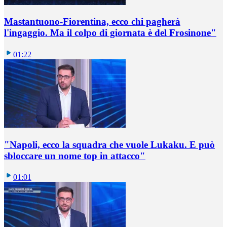
Mastantuono-Fiorentina, ecco chi pagherà
l'ingaggio. Ma il colpo di giornata è del Frosinone"
01:22
"Napoli, ecco la squadra che vuole Lukaku. E può
sbloccare un nome top in attacco"
01:01