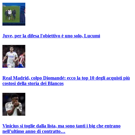
Juve, per la difesa l'obiettivo è uno solo, Lucumì
Real Madrid, colpo Diomandé: ecco la top 10 degli acquisti più
costosi della storia dei Blancos
Vinicius si toglie dalla lista, ma sono tanti i big che entrano
nell’ultimo anno di contratto…