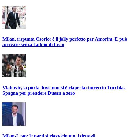
Milan, rispunta Osorio: è il jolly perfetto per Amorim. E può
arrivare senza l'addio di Leao
Vlahovic, la porta Juve non si è riaperta: intreccio Turchia-
Spagna per prendere Dusan a zero
Milan-Leao: le parti si riavvicinano, i dettagli