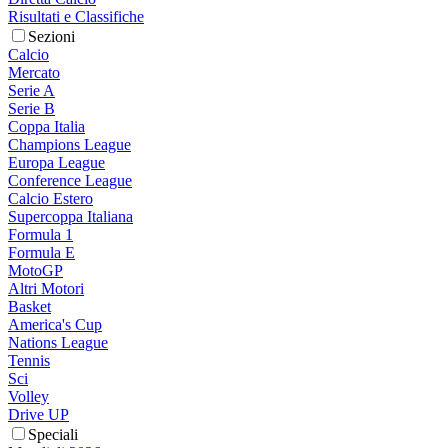
Risultati e Classifiche
Sezioni
Calcio
Mercato
Serie A
Serie B
Coppa Italia
Champions League
Europa League
Conference League
Calcio Estero
Supercoppa Italiana
Formula 1
Formula E
MotoGP
Altri Motori
Basket
America's Cup
Nations League
Tennis
Sci
Volley
Drive UP
Speciali