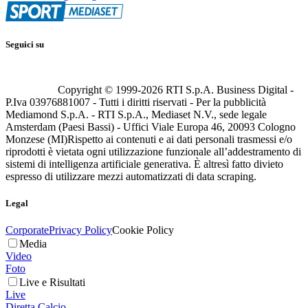
Seguici su
Copyright © 1999-
2026
RTI S.p.A. Business Digital -
P.Iva 03976881007 - Tutti i diritti riservati - Per la pubblicità
Mediamond S.p.A. - RTI S.p.A., Mediaset N.V., sede legale
Amsterdam (Paesi Bassi) - Uffici Viale Europa 46, 20093 Cologno
Monzese (MI)
Rispetto ai contenuti e ai dati personali trasmessi e/o
riprodotti è vietata ogni utilizzazione funzionale all’addestramento di
sistemi di intelligenza artificiale generativa. È altresì fatto divieto
espresso di utilizzare mezzi automatizzati di data scraping.
Legal
Corporate
Privacy Policy
Cookie Policy
Media
Video
Foto
Live e Risultati
Live
Diretta Calcio