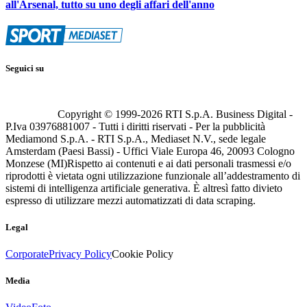
all'Arsenal, tutto su uno degli affari dell'anno
Seguici su
Copyright © 1999-
2026
RTI S.p.A. Business Digital -
P.Iva 03976881007 - Tutti i diritti riservati - Per la pubblicità
Mediamond S.p.A. - RTI S.p.A., Mediaset N.V., sede legale
Amsterdam (Paesi Bassi) - Uffici Viale Europa 46, 20093 Cologno
Monzese (MI)
Rispetto ai contenuti e ai dati personali trasmessi e/o
riprodotti è vietata ogni utilizzazione funzionale all’addestramento di
sistemi di intelligenza artificiale generativa. È altresì fatto divieto
espresso di utilizzare mezzi automatizzati di data scraping.
Legal
Corporate
Privacy Policy
Cookie Policy
Media