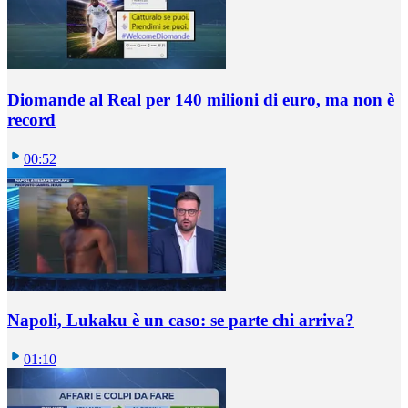
Diomande al Real per 140 milioni di euro, ma non è
record
00:52
Napoli, Lukaku è un caso: se parte chi arriva?
01:10