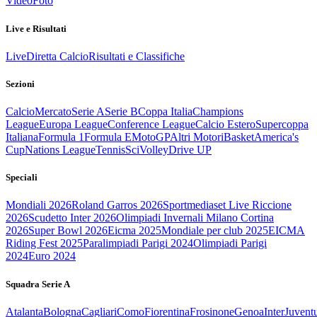
Video
Foto
Live e Risultati
Live
Diretta Calcio
Risultati e Classifiche
Sezioni
Calcio
Mercato
Serie A
Serie B
Coppa Italia
Champions
League
Europa League
Conference League
Calcio Estero
Supercoppa
Italiana
Formula 1
Formula E
MotoGP
Altri Motori
Basket
America's
Cup
Nations League
Tennis
Sci
Volley
Drive UP
Speciali
Mondiali 2026
Roland Garros 2026
Sportmediaset Live Riccione
2026
Scudetto Inter 2026
Olimpiadi Invernali Milano Cortina
2026
Super Bowl 2026
Eicma 2025
Mondiale per club 2025
EICMA
Riding Fest 2025
Paralimpiadi Parigi 2024
Olimpiadi Parigi
2024
Euro 2024
Squadra Serie A
Atalanta
Bologna
Cagliari
Como
Fiorentina
Frosinone
Genoa
Inter
Juvent