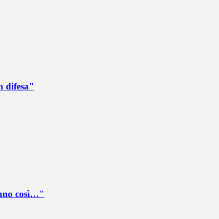
n difesa"
anno così…"