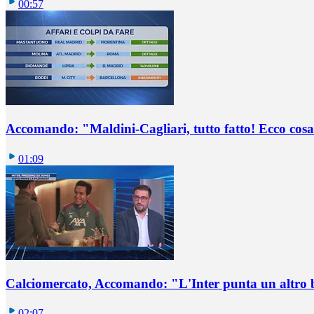
00:57
Accomando: "Maldini-Cagliari, tutto fatto! Ecco cosa
01:09
Calciomercato, Accomando: "L'Inter punta un altro 
02:07