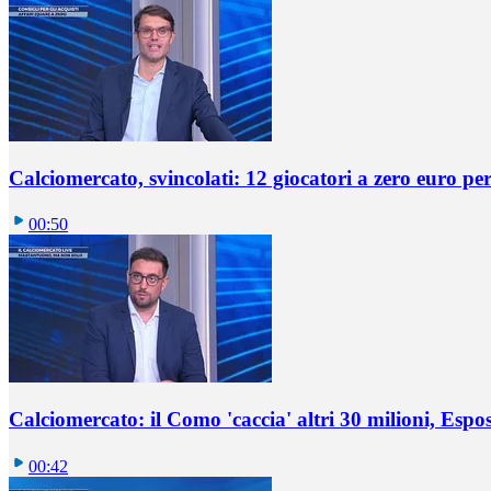
Calciomercato, svincolati: 12 giocatori a zero euro pe
00:50
Calciomercato: il Como 'caccia' altri 30 milioni, Espos
00:42