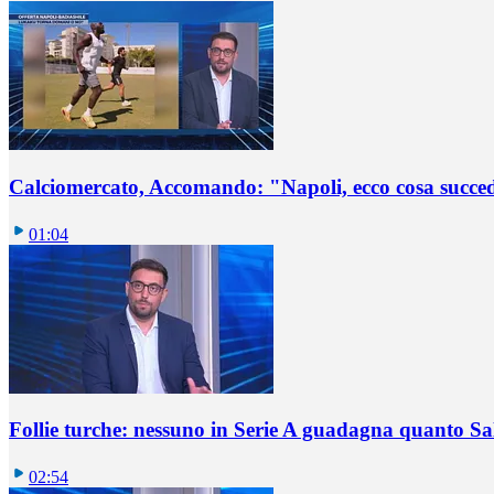
Calciomercato, Accomando: "Napoli, ecco cosa succ
01:04
Follie turche: nessuno in Serie A guadagna quanto S
02:54