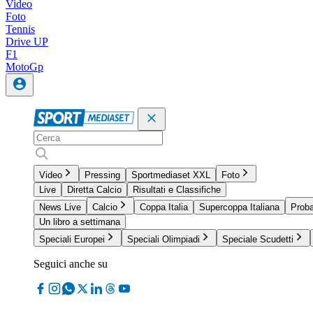
Video
Foto
Tennis
Drive UP
F1
MotoGp
Video
Pressing
Sportmediaset XXL
Foto
Live
Diretta Calcio
Risultati e Classifiche
News Live
Calcio
Coppa Italia
Supercoppa Italiana
Proba
Un libro a settimana
Speciali Europei
Speciali Olimpiadi
Speciale Scudetti
Seguici anche su