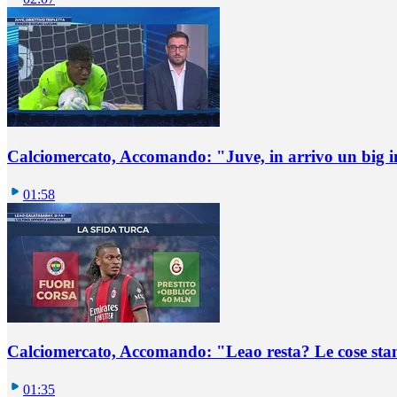
Calciomercato, Accomando: "Juve, in arrivo un big i
01:58
Calciomercato, Accomando: "Leao resta? Le cose st
01:35