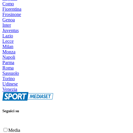
Como
Fiorentina
Frosinone
Genoa
Inter
Juventus
Lazio
Lecce
Milan
Monza
Napoli
Parma
Roma
Sassuolo
Torino
Udinese
Venezia
Seguici su
Media