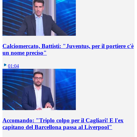
Calciomercato, Battisti: "Juventus, per il portiere c'è
un nome preciso"
01:04
Accomando: "Triplo colpo per il Cagliari! E l'ex
capitano del Barcellona passa al Liverpool"