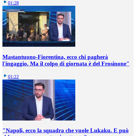
01:28
Mastantuono-Fiorentina, ecco chi pagherà
l'ingaggio. Ma il colpo di giornata è del Frosinone"
01:22
"Napoli, ecco la squadra che vuole Lukaku. E può