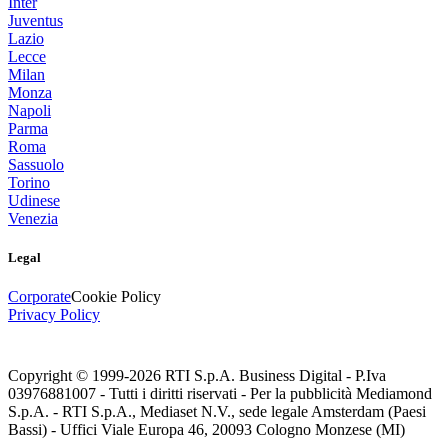
Inter
Juventus
Lazio
Lecce
Milan
Monza
Napoli
Parma
Roma
Sassuolo
Torino
Udinese
Venezia
Legal
Corporate
Cookie Policy
Privacy Policy
Copyright © 1999-
2026
RTI S.p.A. Business Digital - P.Iva
03976881007 - Tutti i diritti riservati - Per la pubblicità Mediamond
S.p.A. - RTI S.p.A., Mediaset N.V., sede legale Amsterdam (Paesi
Bassi) - Uffici Viale Europa 46, 20093 Cologno Monzese (MI)