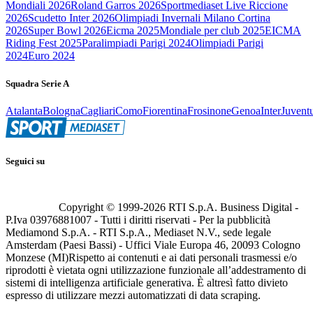
Mondiali 2026
Roland Garros 2026
Sportmediaset Live Riccione
2026
Scudetto Inter 2026
Olimpiadi Invernali Milano Cortina
2026
Super Bowl 2026
Eicma 2025
Mondiale per club 2025
EICMA
Riding Fest 2025
Paralimpiadi Parigi 2024
Olimpiadi Parigi
2024
Euro 2024
Squadra Serie A
Atalanta
Bologna
Cagliari
Como
Fiorentina
Frosinone
Genoa
Inter
Juvent
Seguici su
Copyright © 1999-
2026
RTI S.p.A. Business Digital -
P.Iva 03976881007 - Tutti i diritti riservati - Per la pubblicità
Mediamond S.p.A. - RTI S.p.A., Mediaset N.V., sede legale
Amsterdam (Paesi Bassi) - Uffici Viale Europa 46, 20093 Cologno
Monzese (MI)
Rispetto ai contenuti e ai dati personali trasmessi e/o
riprodotti è vietata ogni utilizzazione funzionale all’addestramento di
sistemi di intelligenza artificiale generativa. È altresì fatto divieto
espresso di utilizzare mezzi automatizzati di data scraping.