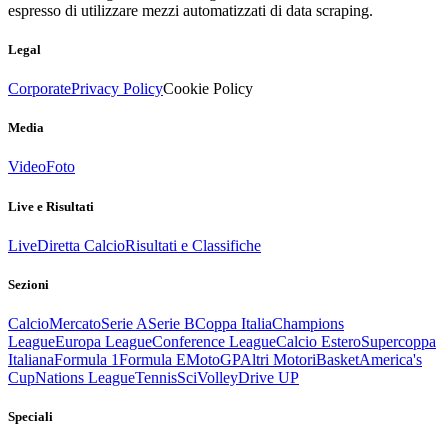
espresso di utilizzare mezzi automatizzati di data scraping.
Legal
Corporate
Privacy Policy
Cookie Policy
Media
Video
Foto
Live e Risultati
Live
Diretta Calcio
Risultati e Classifiche
Sezioni
Calcio
Mercato
Serie A
Serie B
Coppa Italia
Champions
League
Europa League
Conference League
Calcio Estero
Supercoppa
Italiana
Formula 1
Formula E
MotoGP
Altri Motori
Basket
America's
Cup
Nations League
Tennis
Sci
Volley
Drive UP
Speciali