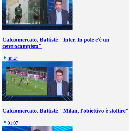
Calciomercato, Battisti: "Inter, In pole c'è un
centrocampista"
00:41
Calciomercato, Battisti: "Milan, l'obiettivo è sfoltire"
01:07