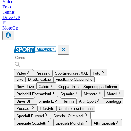
Video
Foto
Tennis
Drive UP
F1
MotoGp
Video
Pressing
Sportmediaset XXL
Foto
Live
Diretta Calcio
Risultati e Classifiche
News Live
Calcio
Coppa Italia
Supercoppa Italiana
Probabili Formazioni
Squadre
Mercato
Motori
Drive UP
Formula E
Tennis
Altri Sport
Sondaggi
Podcast
Lifestyle
Un libro a settimana
Speciali Europei
Speciali Olimpiadi
Speciale Scudetti
Speciali Mondiali
Altri Speciali