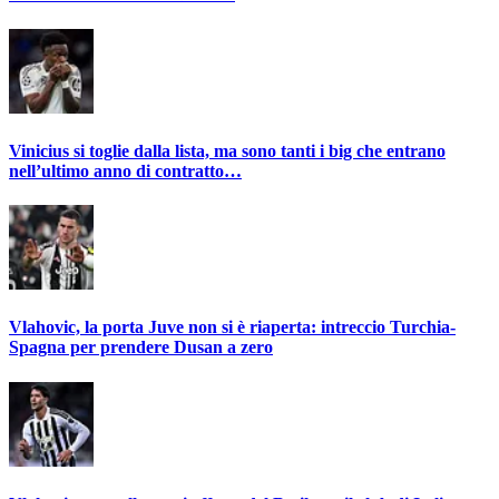
Vinicius si toglie dalla lista, ma sono tanti i big che entrano
nell’ultimo anno di contratto…
Vlahovic, la porta Juve non si è riaperta: intreccio Turchia-
Spagna per prendere Dusan a zero