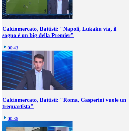
Calciomercato, Battisti: "Napoli, Lukaku via, il
sogno è un big della Premier"
00:43
Calciomercato, Battisti: "Roma, Gasperini vuole un
trequartista"
00:36