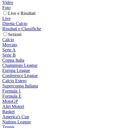
Video
Foto
Live e Risultati
Live
Diretta Calcio
Risultati e Classifiche
Sezioni
Calcio
Mercato
Serie A
Serie B
Coppa Italia
Champions League
Europa League
Conference League
Calcio Estero
Supercoppa Italiana
Formula 1
Formula E
MotoGP
Altri Motori
Basket
America's Cup
Nations League
Tennis