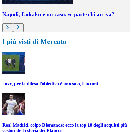
Napoli, Lukaku è un caso: se parte chi arriva?
I più visti di Mercato
Juve, per la difesa l'obiettivo è uno solo, Lucumì
Real Madrid, colpo Diomandé: ecco la top 10 degli acquisti più
costosi della storia dei Blancos