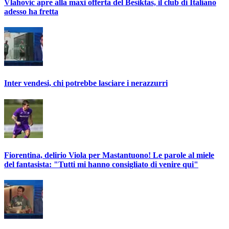
Vlahovic apre alla maxi offerta del Besiktas, il club di Italiano
adesso ha fretta
Inter vendesi, chi potrebbe lasciare i nerazzurri
Fiorentina, delirio Viola per Mastantuono! Le parole al miele
del fantasista: "Tutti mi hanno consigliato di venire qui"