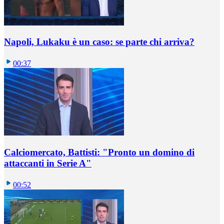
Napoli, Lukaku è un caso: se parte chi arriva?
00:37
Calciomercato, Battisti: "Pronto un domino di
attaccanti in Serie A"
00:52