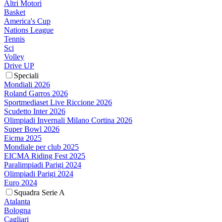
Altri Motori
Basket
America's Cup
Nations League
Tennis
Sci
Volley
Drive UP
Speciali
Mondiali 2026
Roland Garros 2026
Sportmediaset Live Riccione 2026
Scudetto Inter 2026
Olimpiadi Invernali Milano Cortina 2026
Super Bowl 2026
Eicma 2025
Mondiale per club 2025
EICMA Riding Fest 2025
Paralimpiadi Parigi 2024
Olimpiadi Parigi 2024
Euro 2024
Squadra Serie A
Atalanta
Bologna
Cagliari