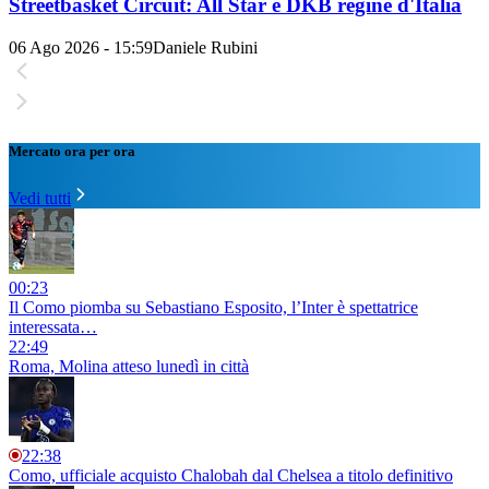
Streetbasket Circuit: All Star e DKB regine d'Italia
06 Ago 2026 - 15:59
Daniele Rubini
Mercato ora per ora
Vedi tutti
00:23
Il Como piomba su Sebastiano Esposito, l’Inter è spettatrice
interessata…
22:49
Roma, Molina atteso lunedì in città
22:38
Como, ufficiale acquisto Chalobah dal Chelsea a titolo definitivo