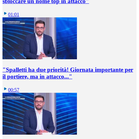
sbloccare un nome top in attacco"
01:01
"Spalletti ha due priorità! Giornata importante per
il portiere, ma in attacco..."
00:57