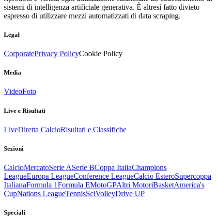
sistemi di intelligenza artificiale generativa. È altresì fatto divieto
espresso di utilizzare mezzi automatizzati di data scraping.
Legal
Corporate
Privacy Policy
Cookie Policy
Media
Video
Foto
Live e Risultati
Live
Diretta Calcio
Risultati e Classifiche
Sezioni
Calcio
Mercato
Serie A
Serie B
Coppa Italia
Champions
League
Europa League
Conference League
Calcio Estero
Supercoppa
Italiana
Formula 1
Formula E
MotoGP
Altri Motori
Basket
America's
Cup
Nations League
Tennis
Sci
Volley
Drive UP
Speciali