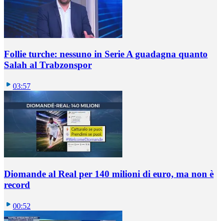
Follie turche: nessuno in Serie A guadagna quanto
Salah al Trabzonspor
03:57
Diomande al Real per 140 milioni di euro, ma non è
record
00:52