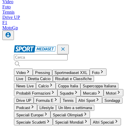
Video
Foto
Tennis
Drive UP
F1
MotoGp
Video
Pressing
Sportmediaset XXL
Foto
Live
Diretta Calcio
Risultati e Classifiche
News Live
Calcio
Coppa Italia
Supercoppa Italiana
Probabili Formazioni
Squadre
Mercato
Motori
Drive UP
Formula E
Tennis
Altri Sport
Sondaggi
Podcast
Lifestyle
Un libro a settimana
Speciali Europei
Speciali Olimpiadi
Speciale Scudetti
Speciali Mondiali
Altri Speciali