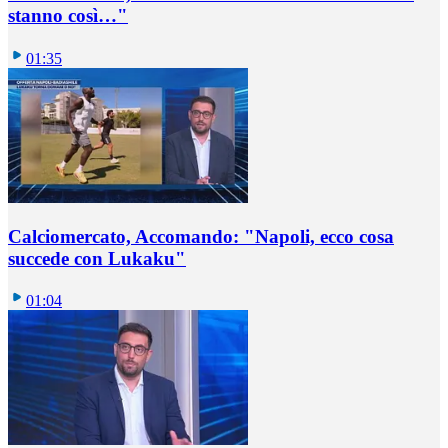
stanno così…"
01:35
Calciomercato, Accomando: "Napoli, ecco cosa
succede con Lukaku"
01:04