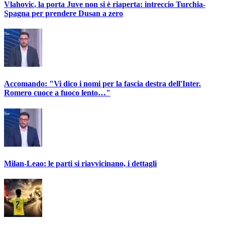
Vlahovic, la porta Juve non si è riaperta: intreccio Turchia-
Spagna per prendere Dusan a zero
Accomando: "Vi dico i nomi per la fascia destra dell'Inter.
Romero cuoce a fuoco lento…"
Milan-Leao: le parti si riavvicinano, i dettagli