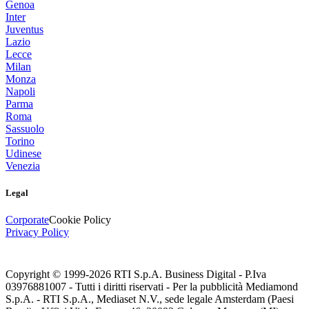
Genoa
Inter
Juventus
Lazio
Lecce
Milan
Monza
Napoli
Parma
Roma
Sassuolo
Torino
Udinese
Venezia
Legal
Corporate
Cookie Policy
Privacy Policy
Copyright © 1999-
2026
RTI S.p.A. Business Digital - P.Iva
03976881007 - Tutti i diritti riservati - Per la pubblicità Mediamond
S.p.A. - RTI S.p.A., Mediaset N.V., sede legale Amsterdam (Paesi