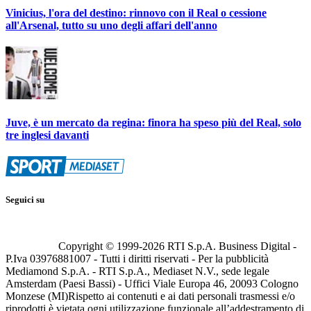
Vinicius, l'ora del destino: rinnovo con il Real o cessione
all'Arsenal, tutto su uno degli affari dell'anno
Juve, è un mercato da regina: finora ha speso più del Real, solo
tre inglesi davanti
Seguici su
Copyright © 1999-
2026
RTI S.p.A. Business Digital -
P.Iva 03976881007 - Tutti i diritti riservati - Per la pubblicità
Mediamond S.p.A. - RTI S.p.A., Mediaset N.V., sede legale
Amsterdam (Paesi Bassi) - Uffici Viale Europa 46, 20093 Cologno
Monzese (MI)
Rispetto ai contenuti e ai dati personali trasmessi e/o
riprodotti è vietata ogni utilizzazione funzionale all’addestramento di