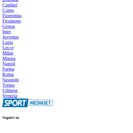
Cagliari
Como
Fiorentina
Frosinone
Genoa
Inter
Juventus
Lazio
Lecce
Milan
Monza
Napoli
Parma
Roma
Sassuolo
Torino
Udinese
Venezia
Seguici su