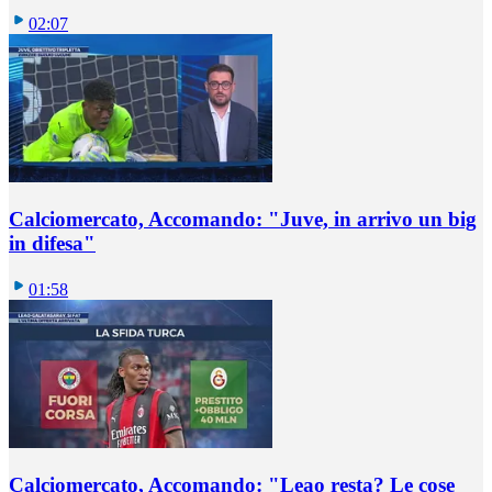
02:07
Calciomercato, Accomando: "Juve, in arrivo un big
in difesa"
01:58
Calciomercato, Accomando: "Leao resta? Le cose