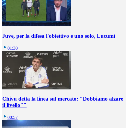
Juve, per la difesa l'obiettivo è uno solo, Lucumì
01:30
Chivu detta la linea sul mercato: "Dobbiamo alzare
il livello""
00:57