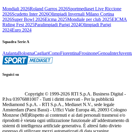
Mondiali 2026
Roland Garros 2026
Sportmediaset Live Riccione
2026
Scudetto Inter 2026
Olimpiadi Invernali Milano Cortina
2026
Super Bowl 2026
Eicma 2025
Mondiale per club 2025
EICMA
Riding Fest 2025
Paralimpiadi Parigi 2024
Olimpiadi Parigi
2024
Euro 2024
Squadra Serie A
Atalanta
Bologna
Cagliari
Como
Fiorentina
Frosinone
Genoa
Inter
Juvent
Seguici su
Copyright © 1999-
2026
RTI S.p.A. Business Digital -
P.Iva 03976881007 - Tutti i diritti riservati - Per la pubblicità
Mediamond S.p.A. - RTI S.p.A., Mediaset N.V., sede legale
Amsterdam (Paesi Bassi) - Uffici Viale Europa 46, 20093 Cologno
Monzese (MI)
Rispetto ai contenuti e ai dati personali trasmessi e/o
riprodotti è vietata ogni utilizzazione funzionale all’addestramento di
sistemi di intelligenza artificiale generativa. È altresì fatto divieto
espresso di utilizzare mezzi automatizzati di data scraping.