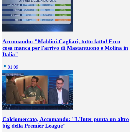
Accomando: "Maldini-Cagliari, tutto fatto! Ecco
cosa manca per l'arrivo di Mastantuono e Molina in
Italia"
01:09
Calciomercato, Accomando: "L'Inter punta un altro
big della Premier League"