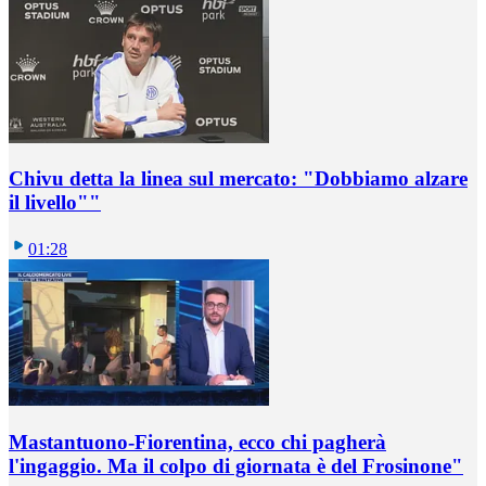
Chivu detta la linea sul mercato: "Dobbiamo alzare
il livello""
01:28
Mastantuono-Fiorentina, ecco chi pagherà
l'ingaggio. Ma il colpo di giornata è del Frosinone"