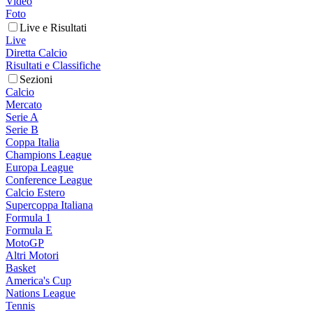
Video
Foto
Live e Risultati
Live
Diretta Calcio
Risultati e Classifiche
Sezioni
Calcio
Mercato
Serie A
Serie B
Coppa Italia
Champions League
Europa League
Conference League
Calcio Estero
Supercoppa Italiana
Formula 1
Formula E
MotoGP
Altri Motori
Basket
America's Cup
Nations League
Tennis