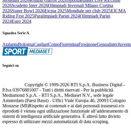
Mondiali 2026
Roland Garros 2026
Sportmediaset Live Riccione
2026
Scudetto Inter 2026
Olimpiadi Invernali Milano Cortina
2026
Super Bowl 2026
Eicma 2025
Mondiale per club 2025
EICMA
Riding Fest 2025
Paralimpiadi Parigi 2024
Olimpiadi Parigi
2024
Euro 2024
Squadra Serie A
Atalanta
Bologna
Cagliari
Como
Fiorentina
Frosinone
Genoa
Inter
Juvent
Seguici su
Copyright © 1999-
2026
RTI S.p.A. Business Digital -
P.Iva 03976881007 - Tutti i diritti riservati - Per la pubblicità
Mediamond S.p.A. - RTI S.p.A., Mediaset N.V., sede legale
Amsterdam (Paesi Bassi) - Uffici Viale Europa 46, 20093 Cologno
Monzese (MI)
Rispetto ai contenuti e ai dati personali trasmessi e/o
riprodotti è vietata ogni utilizzazione funzionale all’addestramento di
sistemi di intelligenza artificiale generativa. È altresì fatto divieto
espresso di utilizzare mezzi automatizzati di data scraping.