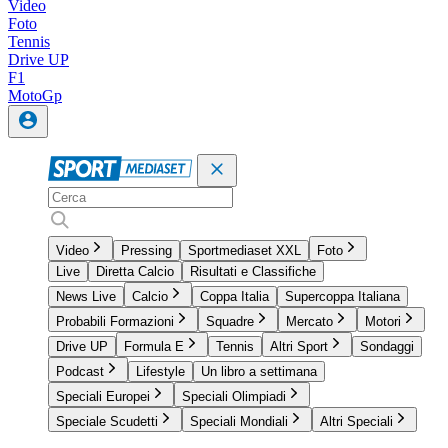
Video
Foto
Tennis
Drive UP
F1
MotoGp
Video
Pressing
Sportmediaset XXL
Foto
Live
Diretta Calcio
Risultati e Classifiche
News Live
Calcio
Coppa Italia
Supercoppa Italiana
Probabili Formazioni
Squadre
Mercato
Motori
Drive UP
Formula E
Tennis
Altri Sport
Sondaggi
Podcast
Lifestyle
Un libro a settimana
Speciali Europei
Speciali Olimpiadi
Speciale Scudetti
Speciali Mondiali
Altri Speciali