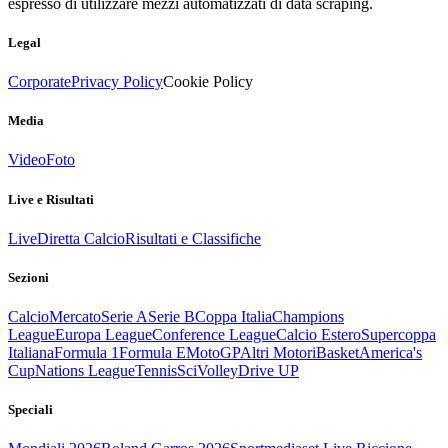
espresso di utilizzare mezzi automatizzati di data scraping.
Legal
Corporate
Privacy Policy
Cookie Policy
Media
Video
Foto
Live e Risultati
Live
Diretta Calcio
Risultati e Classifiche
Sezioni
Calcio
Mercato
Serie A
Serie B
Coppa Italia
Champions
League
Europa League
Conference League
Calcio Estero
Supercoppa
Italiana
Formula 1
Formula E
MotoGP
Altri Motori
Basket
America's
Cup
Nations League
Tennis
Sci
Volley
Drive UP
Speciali