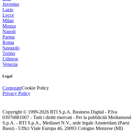
Juventus
Lazio
Lecce
Milan
Monza
Napoli
Parma
Roma
Sassuolo
Torino
Udinese
Venezia
Legal
Corporate
Cookie Policy
Privacy Policy
Copyright © 1999-
2026
RTI S.p.A. Business Digital - P.Iva
03976881007 - Tutti i diritti riservati - Per la pubblicità Mediamond
S.p.A. - RTI S.p.A., Mediaset N.V., sede legale Amsterdam (Paesi
Bassi) - Uffici Viale Europa 46, 20093 Cologno Monzese (MI)