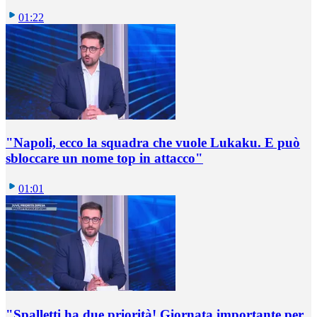
01:22
"Napoli, ecco la squadra che vuole Lukaku. E può
sbloccare un nome top in attacco"
01:01
"Spalletti ha due priorità! Giornata importante per