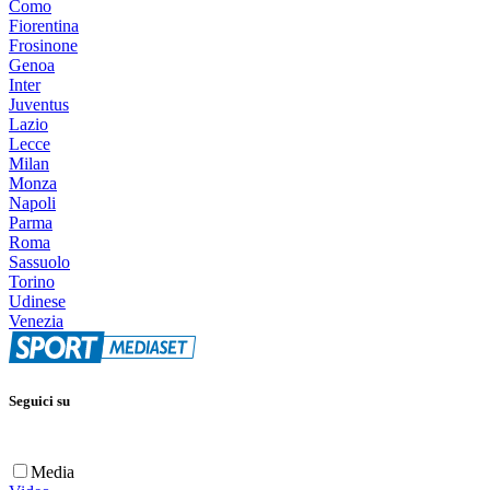
Como
Fiorentina
Frosinone
Genoa
Inter
Juventus
Lazio
Lecce
Milan
Monza
Napoli
Parma
Roma
Sassuolo
Torino
Udinese
Venezia
Seguici su
Media