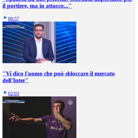
il portiere, ma in attacco..."
00:57
"Vi dico l'uomo che può sbloccare il mercato
dell'Inter"
02:03