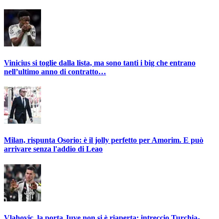
Vinicius si toglie dalla lista, ma sono tanti i big che entrano
nell’ultimo anno di contratto…
Milan, rispunta Osorio: è il jolly perfetto per Amorim. E può
arrivare senza l'addio di Leao
Vlahovic, la porta Juve non si è riaperta: intreccio Turchia-