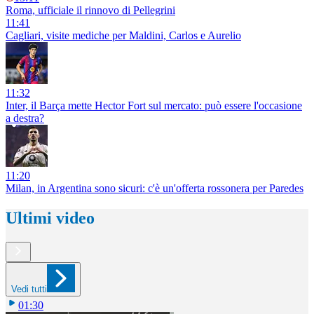
Roma, ufficiale il rinnovo di Pellegrini
11:41
Cagliari, visite mediche per Maldini, Carlos e Aurelio
11:32
Inter, il Barça mette Hector Fort sul mercato: può essere l'occasione
a destra?
11:20
Milan, in Argentina sono sicuri: c'è un'offerta rossonera per Paredes
Ultimi video
Vedi tutti
01:30