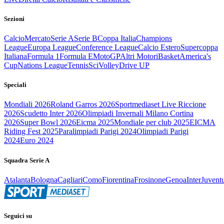
Sezioni
Calcio
Mercato
Serie A
Serie B
Coppa Italia
Champions
League
Europa League
Conference League
Calcio Estero
Supercoppa
Italiana
Formula 1
Formula E
MotoGP
Altri Motori
Basket
America's
Cup
Nations League
Tennis
Sci
Volley
Drive UP
Speciali
Mondiali 2026
Roland Garros 2026
Sportmediaset Live Riccione
2026
Scudetto Inter 2026
Olimpiadi Invernali Milano Cortina
2026
Super Bowl 2026
Eicma 2025
Mondiale per club 2025
EICMA
Riding Fest 2025
Paralimpiadi Parigi 2024
Olimpiadi Parigi
2024
Euro 2024
Squadra Serie A
Atalanta
Bologna
Cagliari
Como
Fiorentina
Frosinone
Genoa
Inter
Juvent
Seguici su