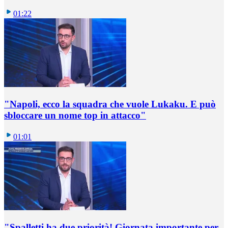
01:22
"Napoli, ecco la squadra che vuole Lukaku. E può
sbloccare un nome top in attacco"
01:01
"Spalletti ha due priorità! Giornata importante per