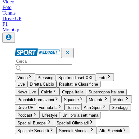
Video
Foto
Tennis
Drive UP
F1
MotoGp
Video
Pressing
Sportmediaset XXL
Foto
Live
Diretta Calcio
Risultati e Classifiche
News Live
Calcio
Coppa Italia
Supercoppa Italiana
Probabili Formazioni
Squadre
Mercato
Motori
Drive UP
Formula E
Tennis
Altri Sport
Sondaggi
Podcast
Lifestyle
Un libro a settimana
Speciali Europei
Speciali Olimpiadi
Speciale Scudetti
Speciali Mondiali
Altri Speciali