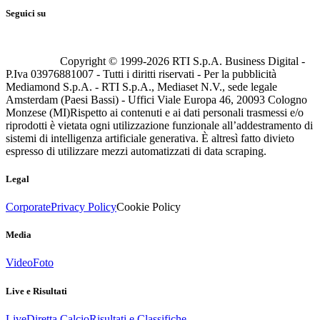
Seguici su
Copyright © 1999-
2026
RTI S.p.A. Business Digital -
P.Iva 03976881007 - Tutti i diritti riservati - Per la pubblicità
Mediamond S.p.A. - RTI S.p.A., Mediaset N.V., sede legale
Amsterdam (Paesi Bassi) - Uffici Viale Europa 46, 20093 Cologno
Monzese (MI)
Rispetto ai contenuti e ai dati personali trasmessi e/o
riprodotti è vietata ogni utilizzazione funzionale all’addestramento di
sistemi di intelligenza artificiale generativa. È altresì fatto divieto
espresso di utilizzare mezzi automatizzati di data scraping.
Legal
Corporate
Privacy Policy
Cookie Policy
Media
Video
Foto
Live e Risultati
Live
Diretta Calcio
Risultati e Classifiche