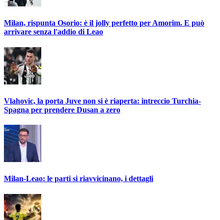
Milan, rispunta Osorio: è il jolly perfetto per Amorim. E può
arrivare senza l'addio di Leao
Vlahovic, la porta Juve non si è riaperta: intreccio Turchia-
Spagna per prendere Dusan a zero
Milan-Leao: le parti si riavvicinano, i dettagli