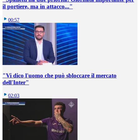
il portiere, ma in attacco..."
00:57
"Vi dico l'uomo che può sbloccare il mercato
dell'Inter"
02:03