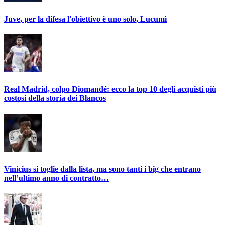
Juve, per la difesa l'obiettivo è uno solo, Lucumì
Real Madrid, colpo Diomandé: ecco la top 10 degli acquisti più
costosi della storia dei Blancos
Vinicius si toglie dalla lista, ma sono tanti i big che entrano
nell’ultimo anno di contratto…