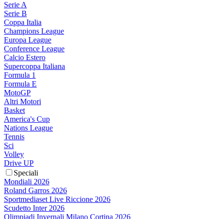
Serie A
Serie B
Coppa Italia
Champions League
Europa League
Conference League
Calcio Estero
Supercoppa Italiana
Formula 1
Formula E
MotoGP
Altri Motori
Basket
America's Cup
Nations League
Tennis
Sci
Volley
Drive UP
Speciali
Mondiali 2026
Roland Garros 2026
Sportmediaset Live Riccione 2026
Scudetto Inter 2026
Olimpiadi Invernali Milano Cortina 2026