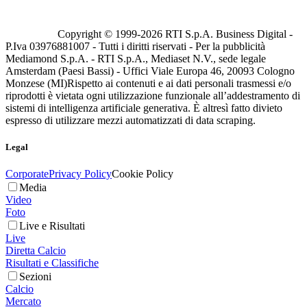
Copyright © 1999-
2026
RTI S.p.A. Business Digital -
P.Iva 03976881007 - Tutti i diritti riservati - Per la pubblicità
Mediamond S.p.A. - RTI S.p.A., Mediaset N.V., sede legale
Amsterdam (Paesi Bassi) - Uffici Viale Europa 46, 20093 Cologno
Monzese (MI)
Rispetto ai contenuti e ai dati personali trasmessi e/o
riprodotti è vietata ogni utilizzazione funzionale all’addestramento di
sistemi di intelligenza artificiale generativa. È altresì fatto divieto
espresso di utilizzare mezzi automatizzati di data scraping.
Legal
Corporate
Privacy Policy
Cookie Policy
Media
Video
Foto
Live e Risultati
Live
Diretta Calcio
Risultati e Classifiche
Sezioni
Calcio
Mercato