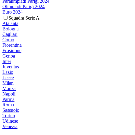
Paralimpiadi Parigi 2024
Olimpiadi Parigi 2024
Euro 2024
Squadra Serie A
Atalanta
Bologna
Cagliari
Como
Fiorentina
Frosinone
Genoa
Inter
Juventus
Lazio
Lecce
Milan
Monza
Napoli
Parma
Roma
Sassuolo
Torino
Udinese
Venezia