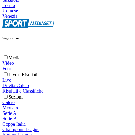
Torino
Udinese
Venezia
Seguici su
Media
Video
Foto
Live e Risultati
Live
Diretta Calcio
Risultati e Classifiche
Sezioni
Calcio
Mercato
Serie A
Serie B
Coppa Italia
Champions League
Europa League