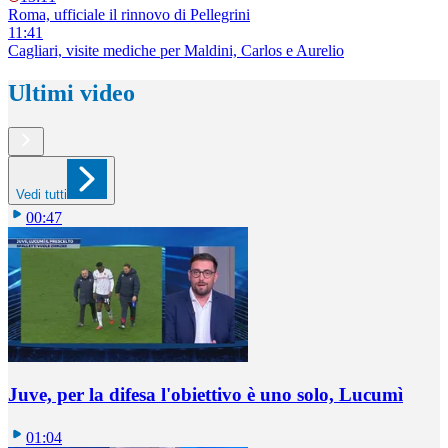
Roma, ufficiale il rinnovo di Pellegrini
11:41
Cagliari, visite mediche per Maldini, Carlos e Aurelio
Ultimi video
Vedi tutti
00:47
Juve, per la difesa l'obiettivo è uno solo, Lucumì
01:04