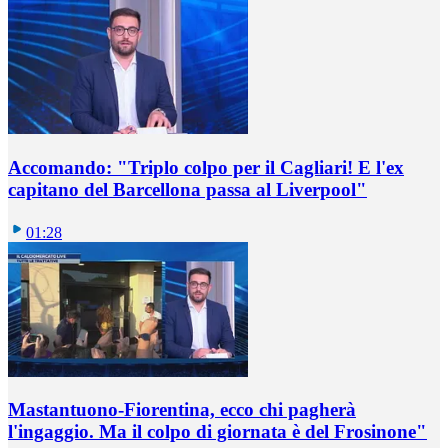
Accomando: "Triplo colpo per il Cagliari! E l'ex
capitano del Barcellona passa al Liverpool"
01:28
Mastantuono-Fiorentina, ecco chi pagherà
l'ingaggio. Ma il colpo di giornata è del Frosinone"