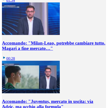
01:34
Accomando: "Milan-Leao, potrebbe cambiare tutto.
Magari a fine mercato…"
00:28
Accomando: "Juventus, mercato in uscita: via
Adzic, ma occhio alla formula"