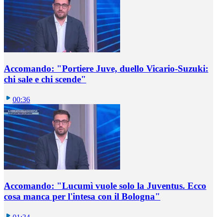
Accomando: "Portiere Juve, duello Vicario-Suzuki:
chi sale e chi scende"
00:36
Accomando: "Lucumì vuole solo la Juventus. Ecco
cosa manca per l'intesa con il Bologna"