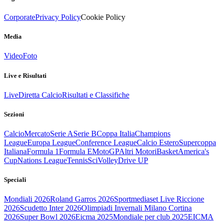
Corporate
Privacy Policy
Cookie Policy
Media
Video
Foto
Live e Risultati
Live
Diretta Calcio
Risultati e Classifiche
Sezioni
Calcio
Mercato
Serie A
Serie B
Coppa Italia
Champions
League
Europa League
Conference League
Calcio Estero
Supercoppa
Italiana
Formula 1
Formula E
MotoGP
Altri Motori
Basket
America's
Cup
Nations League
Tennis
Sci
Volley
Drive UP
Speciali
Mondiali 2026
Roland Garros 2026
Sportmediaset Live Riccione
2026
Scudetto Inter 2026
Olimpiadi Invernali Milano Cortina
2026
Super Bowl 2026
Eicma 2025
Mondiale per club 2025
EICMA