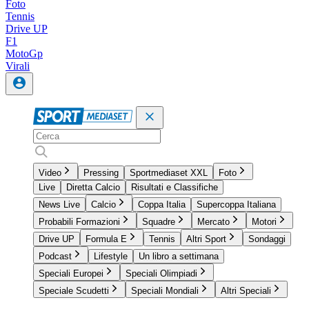
Foto
Tennis
Drive UP
F1
MotoGp
Virali
Video
Pressing
Sportmediaset XXL
Foto
Live
Diretta Calcio
Risultati e Classifiche
News Live
Calcio
Coppa Italia
Supercoppa Italiana
Probabili Formazioni
Squadre
Mercato
Motori
Drive UP
Formula E
Tennis
Altri Sport
Sondaggi
Podcast
Lifestyle
Un libro a settimana
Speciali Europei
Speciali Olimpiadi
Speciale Scudetti
Speciali Mondiali
Altri Speciali