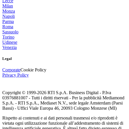
Lecce
Milan
Monza
Napoli
Parma
Roma
Sassuolo
Torino
Udinese
Venezia
Legal
Corporate
Cookie Policy
Privacy Policy
Copyright © 1999-
2026
RTI S.p.A. Business Digital - P.Iva
03976881007 - Tutti i diritti riservati - Per la pubblicità Mediamond
S.p.A. - RTI S.p.A., Mediaset N.V., sede legale Amsterdam (Paesi
Bassi) - Uffici Viale Europa 46, 20093 Cologno Monzese (MI)
Rispetto ai contenuti e ai dati personali trasmessi e/o riprodotti è
vietata ogni utilizzazione funzionale all’addestramento di sistemi di
intelligenza artificiale generativa. È altresì fatto divieto espresso di