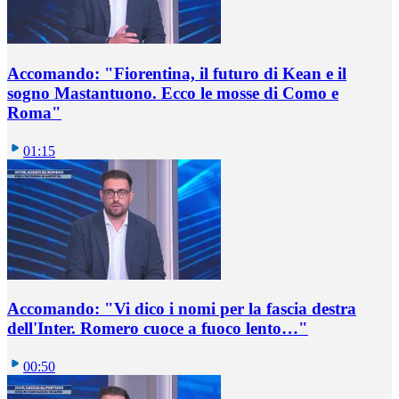
Accomando: "Fiorentina, il futuro di Kean e il
sogno Mastantuono. Ecco le mosse di Como e
Roma"
01:15
Accomando: "Vi dico i nomi per la fascia destra
dell'Inter. Romero cuoce a fuoco lento…"
00:50