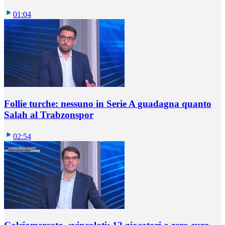
01:04
Follie turche: nessuno in Serie A guadagna quanto
Salah al Trabzonspor
02:54