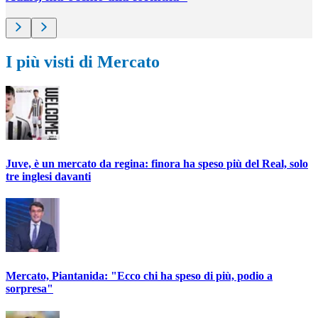
I più visti di Mercato
Juve, è un mercato da regina: finora ha speso più del Real, solo
tre inglesi davanti
Mercato, Piantanida: "Ecco chi ha speso di più, podio a
sorpresa"