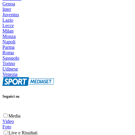
Genoa
Inter
Juventus
Lazio
Lecce
Milan
Monza
Napoli
Parma
Roma
Sassuolo
Torino
Udinese
Venezia
Seguici su
Media
Video
Foto
Live e Risultati