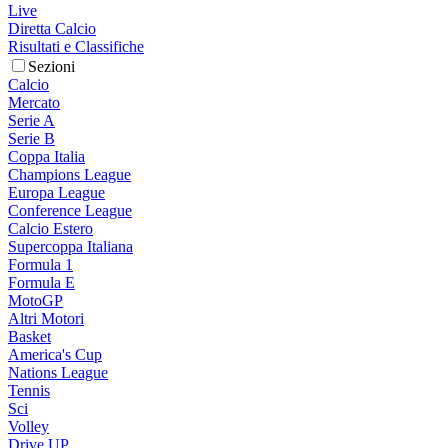
Live
Diretta Calcio
Risultati e Classifiche
Sezioni
Calcio
Mercato
Serie A
Serie B
Coppa Italia
Champions League
Europa League
Conference League
Calcio Estero
Supercoppa Italiana
Formula 1
Formula E
MotoGP
Altri Motori
Basket
America's Cup
Nations League
Tennis
Sci
Volley
Drive UP