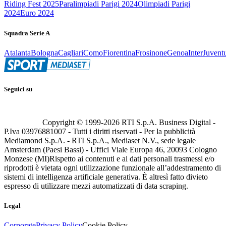
Riding Fest 2025
Paralimpiadi Parigi 2024
Olimpiadi Parigi
2024
Euro 2024
Squadra Serie A
Atalanta
Bologna
Cagliari
Como
Fiorentina
Frosinone
Genoa
Inter
Juvent
Seguici su
Copyright © 1999-
2026
RTI S.p.A. Business Digital -
P.Iva 03976881007 - Tutti i diritti riservati - Per la pubblicità
Mediamond S.p.A. - RTI S.p.A., Mediaset N.V., sede legale
Amsterdam (Paesi Bassi) - Uffici Viale Europa 46, 20093 Cologno
Monzese (MI)
Rispetto ai contenuti e ai dati personali trasmessi e/o
riprodotti è vietata ogni utilizzazione funzionale all’addestramento di
sistemi di intelligenza artificiale generativa. È altresì fatto divieto
espresso di utilizzare mezzi automatizzati di data scraping.
Legal
Corporate
Privacy Policy
Cookie Policy