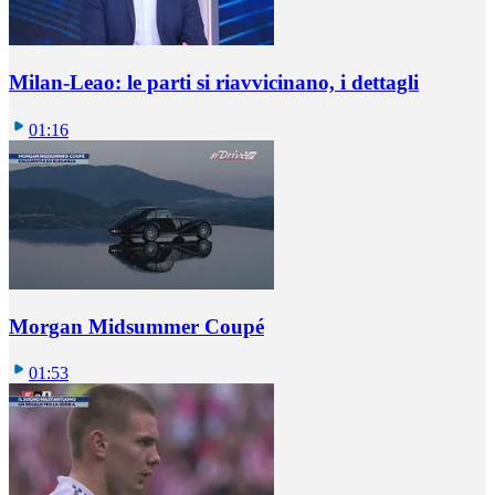
Milan-Leao: le parti si riavvicinano, i dettagli
01:16
Morgan Midsummer Coupé
01:53