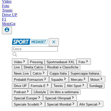
Video
Foto
Tennis
Drive UP
F1
MotoGp
Video
Pressing
Sportmediaset XXL
Foto
Live
Diretta Calcio
Risultati e Classifiche
News Live
Calcio
Coppa Italia
Supercoppa Italiana
Probabili Formazioni
Squadre
Mercato
Motori
Drive UP
Formula E
Tennis
Altri Sport
Sondaggi
Podcast
Lifestyle
Un libro a settimana
Speciali Europei
Speciali Olimpiadi
Speciale Scudetti
Speciali Mondiali
Altri Speciali