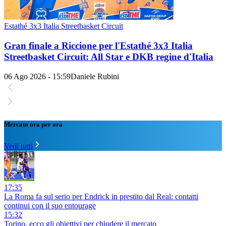
Estathé 3x3 Italia Streetbasket Circuit
Gran finale a Riccione per l'Estathé 3x3 Italia
Streetbasket Circuit: All Star e DKB regine d'Italia
06 Ago 2026 - 15:59
Daniele Rubini
Mercato ora per ora
Vedi tutti
17:35
La Roma fa sul serio per Endrick in prestito dal Real: contatti
continui con il suo entourage
15:32
Torino, ecco gli obiettivi per chiudere il mercato