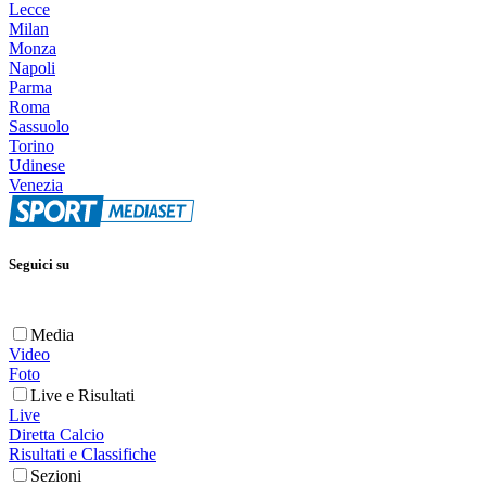
Lecce
Milan
Monza
Napoli
Parma
Roma
Sassuolo
Torino
Udinese
Venezia
Seguici su
Media
Video
Foto
Live e Risultati
Live
Diretta Calcio
Risultati e Classifiche
Sezioni