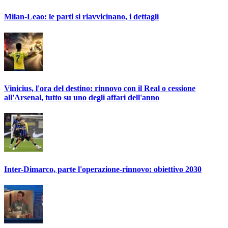
Milan-Leao: le parti si riavvicinano, i dettagli
Vinicius, l'ora del destino: rinnovo con il Real o cessione
all'Arsenal, tutto su uno degli affari dell'anno
Inter-Dimarco, parte l'operazione-rinnovo: obiettivo 2030