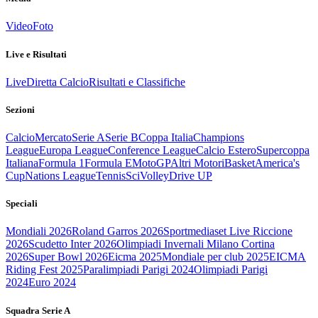
Video
Foto
Live e Risultati
Live
Diretta Calcio
Risultati e Classifiche
Sezioni
Calcio
Mercato
Serie A
Serie B
Coppa Italia
Champions
League
Europa League
Conference League
Calcio Estero
Supercoppa
Italiana
Formula 1
Formula E
MotoGP
Altri Motori
Basket
America's
Cup
Nations League
Tennis
Sci
Volley
Drive UP
Speciali
Mondiali 2026
Roland Garros 2026
Sportmediaset Live Riccione
2026
Scudetto Inter 2026
Olimpiadi Invernali Milano Cortina
2026
Super Bowl 2026
Eicma 2025
Mondiale per club 2025
EICMA
Riding Fest 2025
Paralimpiadi Parigi 2024
Olimpiadi Parigi
2024
Euro 2024
Squadra Serie A