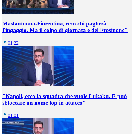
Mastantuono-Fiorentina, ecco chi pagherà
l'ingaggio. Ma il colpo di giornata è del Frosinone"
01:22
"Napoli, ecco la squadra che vuole Lukaku. E può
sbloccare un nome top in attacco"
01:01