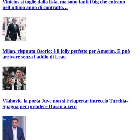
Vinicius si toglie dalla lista, ma sono tanti i big che entrano
nell’ultimo anno di contratto…
Milan, rispunta Osorio: è il jolly perfetto per Amorim. E può
arrivare senza l'addio di Leao
Vlahovic, la porta Juve non si è riaperta: intreccio Turchia-
Spagna per prendere Dusan a zero