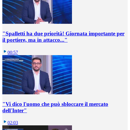
"Spalletti ha due priorità! Giornata importante per
il portiere, ma in attacco..."
00:57
"Vi dico l'uomo che può sbloccare il mercato
dell'Inter"
02:03