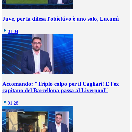
Juve, per la difesa l'obiettivo è uno solo, Lucumì
01:04
Accomando: "Triplo colpo per il Cagliari! E l'ex
capitano del Barcellona passa al Liverpool"
01:28