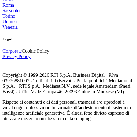
Roma
Sassuolo
Torino
Udinese
Venezia
Legal
Corporate
Cookie Policy
Privacy Policy
Copyright © 1999-
2026
RTI S.p.A. Business Digital - P.Iva
03976881007 - Tutti i diritti riservati - Per la pubblicità Mediamond
S.p.A. - RTI S.p.A., Mediaset N.V., sede legale Amsterdam (Paesi
Bassi) - Uffici Viale Europa 46, 20093 Cologno Monzese (MI)
Rispetto ai contenuti e ai dati personali trasmessi e/o riprodotti è
vietata ogni utilizzazione funzionale all’addestramento di sistemi di
intelligenza artificiale generativa. È altresì fatto divieto espresso di
utilizzare mezzi automatizzati di data scraping.