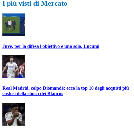
I più visti di Mercato
Juve, per la difesa l'obiettivo è uno solo, Lucumì
Real Madrid, colpo Diomandé: ecco la top 10 degli acquisti più
costosi della storia dei Blancos