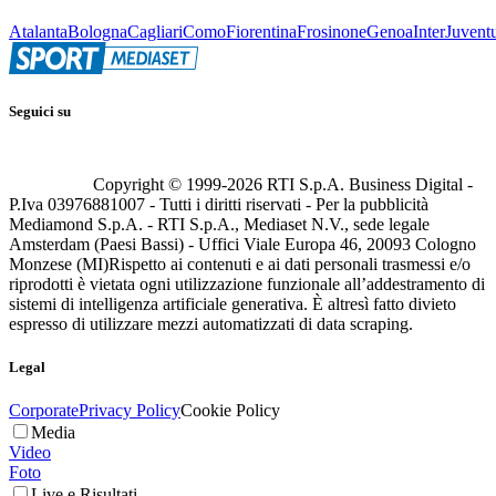
Atalanta
Bologna
Cagliari
Como
Fiorentina
Frosinone
Genoa
Inter
Juvent
Seguici su
Copyright © 1999-
2026
RTI S.p.A. Business Digital -
P.Iva 03976881007 - Tutti i diritti riservati - Per la pubblicità
Mediamond S.p.A. - RTI S.p.A., Mediaset N.V., sede legale
Amsterdam (Paesi Bassi) - Uffici Viale Europa 46, 20093 Cologno
Monzese (MI)
Rispetto ai contenuti e ai dati personali trasmessi e/o
riprodotti è vietata ogni utilizzazione funzionale all’addestramento di
sistemi di intelligenza artificiale generativa. È altresì fatto divieto
espresso di utilizzare mezzi automatizzati di data scraping.
Legal
Corporate
Privacy Policy
Cookie Policy
Media
Video
Foto
Live e Risultati