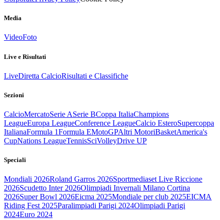
Media
Video
Foto
Live e Risultati
Live
Diretta Calcio
Risultati e Classifiche
Sezioni
Calcio
Mercato
Serie A
Serie B
Coppa Italia
Champions
League
Europa League
Conference League
Calcio Estero
Supercoppa
Italiana
Formula 1
Formula E
MotoGP
Altri Motori
Basket
America's
Cup
Nations League
Tennis
Sci
Volley
Drive UP
Speciali
Mondiali 2026
Roland Garros 2026
Sportmediaset Live Riccione
2026
Scudetto Inter 2026
Olimpiadi Invernali Milano Cortina
2026
Super Bowl 2026
Eicma 2025
Mondiale per club 2025
EICMA
Riding Fest 2025
Paralimpiadi Parigi 2024
Olimpiadi Parigi
2024
Euro 2024