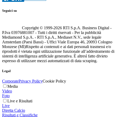
Seguici su
Copyright © 1999-
2026
RTI S.p.A. Business Digital -
P.Iva 03976881007 - Tutti i diritti riservati - Per la pubblicità
Mediamond S.p.A. - RTI S.p.A., Mediaset N.V., sede legale
Amsterdam (Paesi Bassi) - Uffici Viale Europa 46, 20093 Cologno
Monzese (MI)
Rispetto ai contenuti e ai dati personali trasmessi e/o
riprodotti è vietata ogni utilizzazione funzionale all’addestramento di
sistemi di intelligenza artificiale generativa. È altresì fatto divieto
espresso di utilizzare mezzi automatizzati di data scraping.
Legal
Corporate
Privacy Policy
Cookie Policy
Media
Video
Foto
Live e Risultati
Live
Diretta Calcio
Risultati e Classifiche