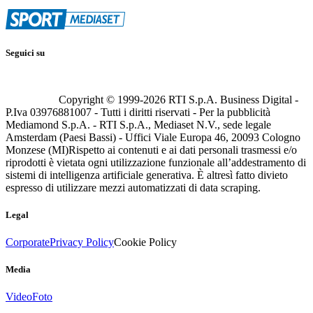
Seguici su
Copyright © 1999-
2026
RTI S.p.A. Business Digital -
P.Iva 03976881007 - Tutti i diritti riservati - Per la pubblicità
Mediamond S.p.A. - RTI S.p.A., Mediaset N.V., sede legale
Amsterdam (Paesi Bassi) - Uffici Viale Europa 46, 20093 Cologno
Monzese (MI)
Rispetto ai contenuti e ai dati personali trasmessi e/o
riprodotti è vietata ogni utilizzazione funzionale all’addestramento di
sistemi di intelligenza artificiale generativa. È altresì fatto divieto
espresso di utilizzare mezzi automatizzati di data scraping.
Legal
Corporate
Privacy Policy
Cookie Policy
Media
Video
Foto