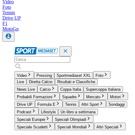
Video
Foto
Tennis
Drive UP
F1
MotoGp
Video
Pressing
Sportmediaset XXL
Foto
Live
Diretta Calcio
Risultati e Classifiche
News Live
Calcio
Coppa Italia
Supercoppa Italiana
Probabili Formazioni
Squadre
Mercato
Motori
Drive UP
Formula E
Tennis
Altri Sport
Sondaggi
Podcast
Lifestyle
Un libro a settimana
Speciali Europei
Speciali Olimpiadi
Speciale Scudetti
Speciali Mondiali
Altri Speciali