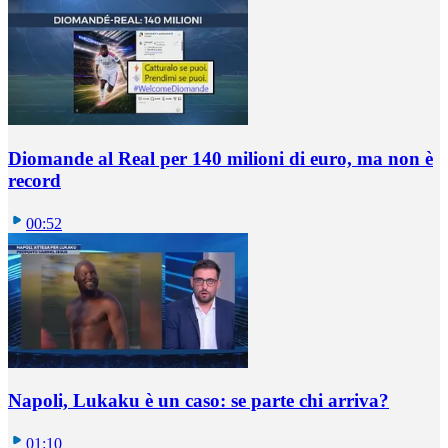
Diomande al Real per 140 milioni di euro, ma non è
record
00:52
Napoli, Lukaku è un caso: se parte chi arriva?
01:10