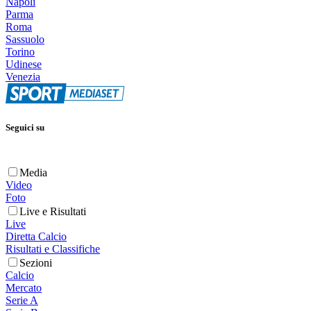
Napoli
Parma
Roma
Sassuolo
Torino
Udinese
Venezia
Seguici su
Media
Video
Foto
Live e Risultati
Live
Diretta Calcio
Risultati e Classifiche
Sezioni
Calcio
Mercato
Serie A