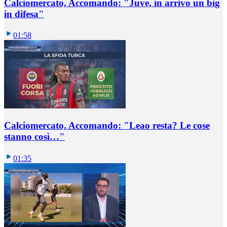
Calciomercato, Accomando: "Juve, in arrivo un big
in difesa"
01:58
Calciomercato, Accomando: "Leao resta? Le cose
stanno così…"
01:35