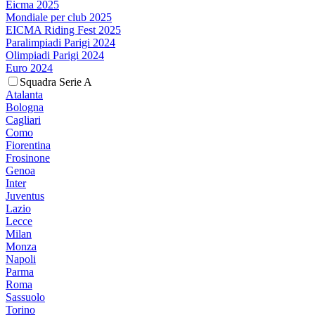
Eicma 2025
Mondiale per club 2025
EICMA Riding Fest 2025
Paralimpiadi Parigi 2024
Olimpiadi Parigi 2024
Euro 2024
Squadra Serie A
Atalanta
Bologna
Cagliari
Como
Fiorentina
Frosinone
Genoa
Inter
Juventus
Lazio
Lecce
Milan
Monza
Napoli
Parma
Roma
Sassuolo
Torino