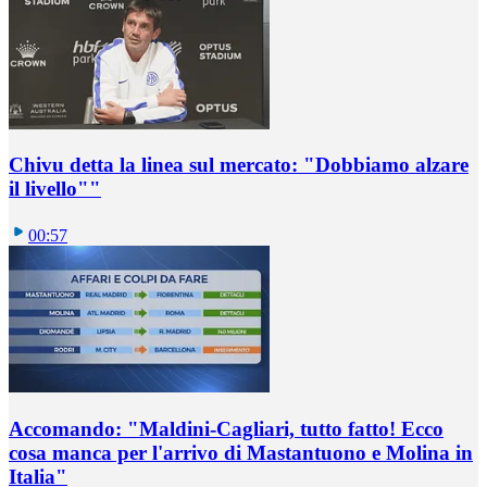
Chivu detta la linea sul mercato: "Dobbiamo alzare
il livello""
00:57
Accomando: "Maldini-Cagliari, tutto fatto! Ecco
cosa manca per l'arrivo di Mastantuono e Molina in
Italia"