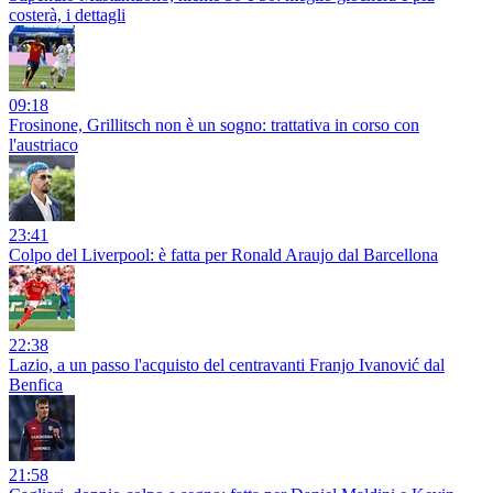
costerà, i dettagli
09:18
Frosinone, Grillitsch non è un sogno: trattativa in corso con
l'austriaco
23:41
Colpo del Liverpool: è fatta per Ronald Araujo dal Barcellona
22:38
Lazio, a un passo l'acquisto del centravanti Franjo Ivanović dal
Benfica
21:58