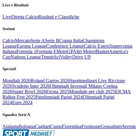
Live e Risultati
Live
Diretta Calcio
Risultati e Classifiche
Sezioni
Calcio
Mercato
Serie A
Serie B
Coppa Italia
Champions
League
Europa League
Conference League
Calcio Estero
Supercoppa
Italiana
Formula 1
Formula E
MotoGP
Altri Motori
Basket
America's
Cup
Nations League
Tennis
Sci
Volley
Drive UP
Speciali
Mondiali 2026
Roland Garros 2026
Sportmediaset Live Riccione
2026
Scudetto Inter 2026
Olimpiadi Invernali Milano Cortina
2026
Super Bowl 2026
Eicma 2025
Mondiale per club 2025
EICMA
Riding Fest 2025
Paralimpiadi Parigi 2024
Olimpiadi Parigi
2024
Euro 2024
Squadra Serie A
Atalanta
Bologna
Cagliari
Como
Fiorentina
Frosinone
Genoa
Inter
Juvent