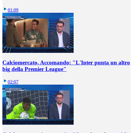
01:09
Calciomercato, Accomando: "L'Inter punta un altro
big della Premier League"
02:07